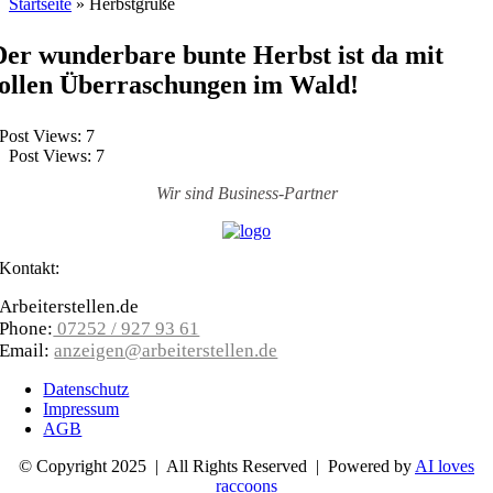
Startseite
»
Herbstgrüße
Der wunderbare bunte Herbst ist da mit
tollen Überraschungen im Wald!
Post Views:
7
Post Views:
7
Wir sind
Business-Partner
Kontakt:
Arbeiterstellen.de
Phone:
07252 / 927 93 61
Email:
anzeigen@arbeiterstellen.de
Datenschutz
Impressum
AGB
© Copyright 2025 | All Rights Reserved | Powered by
AI loves
raccoons