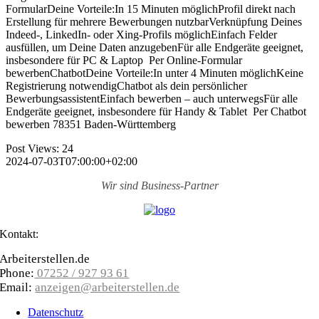
FormularDeine Vorteile:In 15 Minuten möglichProfil direkt nach
Erstellung für mehrere Bewerbungen nutzbarVerknüpfung Deines
Indeed-, LinkedIn- oder Xing-Profils möglichEinfach Felder
ausfüllen, um Deine Daten anzugebenFür alle Endgeräte geeignet,
insbesondere für PC & Laptop Per Online-Formular
bewerbenChatbotDeine Vorteile:In unter 4 Minuten möglichKeine
Registrierung notwendigChatbot als dein persönlicher
BewerbungsassistentEinfach bewerben – auch unterwegsFür alle
Endgeräte geeignet, insbesondere für Handy & Tablet Per Chatbot
bewerben 78351 Baden-Württemberg
Post Views:
24
2024-07-03T07:00:00+02:00
Wir sind
Business-Partner
Kontakt:
Arbeiterstellen.de
Phone:
07252 / 927 93 61
Email:
anzeigen@arbeiterstellen.de
Datenschutz