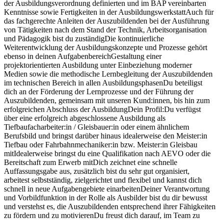
der Ausbildungsverordnung definierten und im BAP vereinbarten
Kenntnisse sowie Fertigkeiten in der AusbildungswerkstattAuch für
das fachgerechte Anleiten der Auszubildenden bei der Ausführung
von Tätigkeiten nach dem Stand der Technik, Arbeitsorganisation
und Pädagogik bist du zuständigDie kontinuierliche
Weiterentwicklung der Ausbildungskonzepte und Prozesse gehört
ebenso in deinen AufgabenbereichGestaltung einer
projektorientierten Ausbildung unter Einbeziehung moderner
Medien sowie die methodische Lernbegleitung der Auszubildenden
im technischen Bereich in allen AusbildungsphasenDu beteiligst
dich an der Förderung der Lernprozesse und der Führung der
Auszubildenden, gemeinsam mit unseren Kund:innen, bis hin zum
erfolgreichen Abschluss der AusbildungDein Profil:Du verfügst
über eine erfolgreich abgeschlossene Ausbildung als
Tiefbaufacharbeiter:in / Gleisbauer:in oder einem ähnlichem
Berufsbild und bringst darüber hinaus idealerweise den Meister:in
Tiefbau oder Fahrbahnmechaniker:in bzw. Meister:in Gleisbau
mitIdealerweise bringst du eine Qualifikation nach AEVO oder die
Bereitschaft zum Erwerb mitDich zeichnet eine schnelle
Auffassungsgabe aus, zusätzlich bist du sehr gut organisiert,
arbeitest selbstständig, zielgerichtet und flexibel und kannst dich
schnell in neue Aufgabengebiete einarbeitenDeiner Verantwortung
und Vorbildfunktion in der Rolle als Ausbilder bist du dir bewusst
und verstehst es, die Auszubildenden entsprechend ihrer Fähigkeiten
zu fördern und zu motivierenDu freust dich darauf, im Team zu