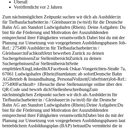
Überall
Veröffentlicht vor 2 Jahren
Zum nächstmöglichen Zeitpunkt suchen wir dich als Ausbilder:in
für Tiefbaufacharbeiter:in / Gleisbauer:in (w/m/d) für die Deutsche
Bahn AG am Standort Ludwigshafen (Rhein). Deine Aufgaben: Du
bist für die Förderung und Motivation der Auszubildenden
entsprechend ihrer Fähigkeiten verantwortlich Dabei bist du mit der
Planung zur Umsetzung von vorgegebenen Ausbildungsphasen Job-
Ref.: 275490 Ausbilder:in für Tiefbaufacharbeiter:in /
Gleisbauer:inFachkraftJetzt bewerben Zurück zu deinen
SuchergebnissenZur StellenübersichtZurück zu deinen
SuchergebnissenZur StellenübersichtSeite
empfehlenXingLinkedInXFacebook Oskar-Vongerichten-Straße 7a,
67061 Ludwigshafen (Rhein)Startdatum: ab sofortDeutsche Bahn
AGBetrieb & Instandhaltung, PersonalVollzeit(Unbefristet)Job-Ref.:
275490Fachkraft+ 1Besuche diese Stellenanzeige online über den
QR-Code und bewirb dich!StellenbeschreibungZum
nächstmöglichen Zeitpunkt suchen wir dich als Ausbilder:in für
Tiefbaufacharbeiter:in / Gleisbauer:in (w/m/d) für die Deutsche
Bahn AG am Standort Ludwigshafen (Rhein).Deine Aufgaben:Du
bist für die Förderung und Motivation der Auszubildenden
entsprechend ihrer Fähigkeiten verantwortlichDabei bist du mit der
Planung zur Umsetzung von vorgegebenen Ausbildungsphasen laut
betrieblichem Ausbildungsplan (BAP) betrautDu vermittelst die in