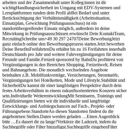
arbeiten und der Zusammenhalt unter Kolleg:innen ist dir
wichtigHandlungssicherheit im Umgang mit EDV-Systemen und
Lernplattformen runden dein Profil abBei Bedarf und unter
Berücksichtigung der Verhältnismäßigkeit (Arbeitssituation,
Einsatzplan, Gewichtung Prüfungsausschuss) ist ein
standortübergreifender Einsatz möglich, außerdem ist deine
Mitwirkung in Prüfungsausschüssen erwünscht Dein KontaktTeam,
RecruitingSchreibe uns+49 30 297 24707Deine BewerbungJetzt
ganz einfach online den Bewerbungsprozess starten.Jetzt bewerben
Deine BenefitsFreifahrtenDu erhältst bis zu 16 Freifahrten innerhalb
Deutschlands pro Jahr und weitere Fahrvergünstigungen für deine
Freunde und Familie.Freizeit sponsored by BahnDu profitierst von
Vergünstigungen in den Bereichen Shopping, Freizeitwelt, Reisen
und Bahnangebote. Die monatlich wechselnden Angebote
beinhalten z.B. Mobilfunkverträge, Versicherungen, Stromtarife,
Vergünstigungen bei Hotelketten, Mode und Lifestyle.Stabilität und
SicherheitDu kannst dir einer langfristigen Perspektive durch dein
festes Arbeitsverhältnis in einem zukunftsorientierten Konzern sicher
sein.Individuelle WeiterentwicklungMit Seminaren, Trainings und
Qualifizierungen bieten wir dir individuelle und langfristige
Entwicklungs- und Aufstiegschancen auf Fach-, Projekt- oder
Führungsebene.StandorteAn diesen Standorten findest du die
angebotenen Stellen.Daten werden geladen …Einen Augenblick
bitte …Es dauert dir zu lange?Verkürze die Ladezeit, indem du
Suchbegriffe oder Filter hinzufügst.Suchbegriffe eingebenFilter