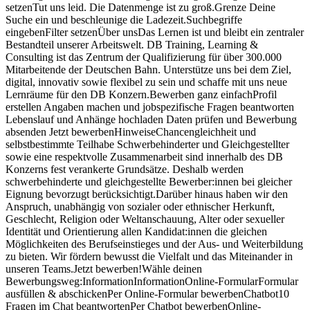
setzenTut uns leid. Die Datenmenge ist zu groß.Grenze Deine
Suche ein und beschleunige die Ladezeit.Suchbegriffe
eingebenFilter setzenÜber unsDas Lernen ist und bleibt ein zentraler
Bestandteil unserer Arbeitswelt. DB Training, Learning &
Consulting ist das Zentrum der Qualifizierung für über 300.000
Mitarbeitende der Deutschen Bahn. Unterstütze uns bei dem Ziel,
digital, innovativ sowie flexibel zu sein und schaffe mit uns neue
Lernräume für den DB Konzern.Bewerben ganz einfachProfil
erstellen Angaben machen und jobspezifische Fragen beantworten
Lebenslauf und Anhänge hochladen Daten prüfen und Bewerbung
absenden Jetzt bewerbenHinweiseChancengleichheit und
selbstbestimmte Teilhabe Schwerbehinderter und Gleichgestellter
sowie eine respektvolle Zusammenarbeit sind innerhalb des DB
Konzerns fest verankerte Grundsätze. Deshalb werden
schwerbehinderte und gleichgestellte Bewerber:innen bei gleicher
Eignung bevorzugt berücksichtigt.Darüber hinaus haben wir den
Anspruch, unabhängig von sozialer oder ethnischer Herkunft,
Geschlecht, Religion oder Weltanschauung, Alter oder sexueller
Identität und Orientierung allen Kandidat:innen die gleichen
Möglichkeiten des Berufseinstieges und der Aus- und Weiterbildung
zu bieten. Wir fördern bewusst die Vielfalt und das Miteinander in
unseren Teams.Jetzt bewerben!Wähle deinen
Bewerbungsweg:InformationInformationOnline-FormularFormular
ausfüllen & abschickenPer Online-Formular bewerbenChatbot10
Fragen im Chat beantwortenPer Chatbot bewerbenOnline-