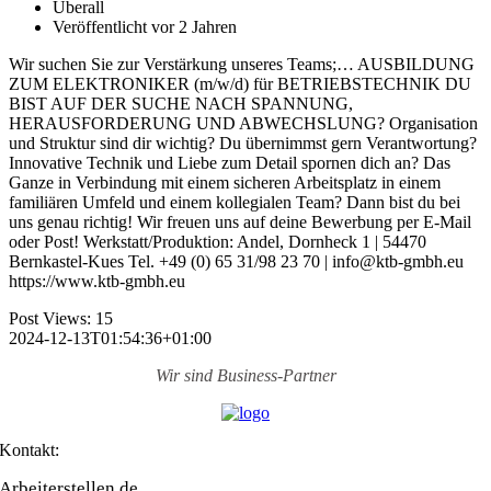
Überall
Veröffentlicht vor 2 Jahren
Wir suchen Sie zur Verstärkung unseres Teams;… AUSBILDUNG
ZUM ELEKTRONIKER (m/w/d) für BETRIEBSTECHNIK DU
BIST AUF DER SUCHE NACH SPANNUNG,
HERAUSFORDERUNG UND ABWECHSLUNG? Organisation
und Struktur sind dir wichtig? Du übernimmst gern Verantwortung?
Innovative Technik und Liebe zum Detail spornen dich an? Das
Ganze in Verbindung mit einem sicheren Arbeitsplatz in einem
familiären Umfeld und einem kollegialen Team? Dann bist du bei
uns genau richtig! Wir freuen uns auf deine Bewerbung per E-Mail
oder Post! Werkstatt/Produktion: Andel, Dornheck 1 | 54470
Bernkastel-Kues Tel. +49 (0) 65 31/98 23 70 | info@ktb-gmbh.eu
https://www.ktb-gmbh.eu
Post Views:
15
2024-12-13T01:54:36+01:00
Wir sind
Business-Partner
Kontakt:
Arbeiterstellen.de