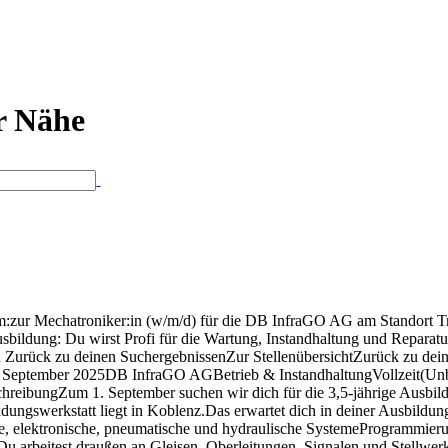
er Nähe
m:zur Mechatroniker:in (w/m/d) für die DB InfraGO AG am Standort Tri
Ausbildung: Du wirst Profi für die Wartung, Instandhaltung und Reparat
Zurück zu deinen SuchergebnissenZur StellenübersichtZurück zu deine
 September 2025DB InfraGO AGBetrieb & InstandhaltungVollzeit(Unb
chreibungZum 1. September suchen wir dich für die 3,5-jährige Ausb
ldungswerkstatt liegt in Koblenz.Das erwartet dich in deiner Ausbildun
, elektronische, pneumatische und hydraulische SystemeProgrammierun
 arbeitest draußen an Gleisen, Oberleitungen, Signalen und Stellwer