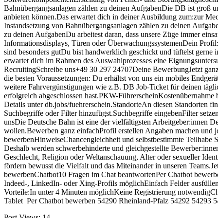
Bahnübergangsanlagen zählen zu deinen AufgabenDie DB ist groß und 
anbieten können.Das erwartet dich in deiner Ausbildung zum:zur Mec
Instandsetzung von Bahnübergangsanlagen zählen zu deinen Aufgabe
zu deinen AufgabenDu arbeitest daran, dass unsere Züge immer einsa
Informationsdisplays, Türen oder ÜberwachungssystemenDein Profil:D
sind besonders gutDu bist handwerklich geschickt und tüftelst gerne 
erwartet dich im Rahmen des Auswahlprozesses eine Eignungsuntersuch
RecruitingSchreibe uns+49 30 297 24707Deine BewerbungJetzt ganz e
die besten Voraussetzungen: Du erhältst von uns ein mobiles Endgerä
weitere Fahrvergünstigungen wie z.B. DB Job-Ticket für deinen tä
erfolgreich abgeschlossen hast.PKW-FührerscheinKostenübernahme bis
Details unter db.jobs/fuehrerschein.StandorteAn diesen Standorten f
Suchbegriffe oder Filter hinzufügst.Suchbegriffe eingebenFilter set
unsDie Deutsche Bahn ist eine der vielfältigsten Arbeitgeber:innen 
wollen.Bewerben ganz einfachProfil erstellen Angaben machen und 
bewerbenHinweiseChancengleichheit und selbstbestimmte Teilhabe Sc
Deshalb werden schwerbehinderte und gleichgestellte Bewerber:innen
Geschlecht, Religion oder Weltanschauung, Alter oder sexueller Ident
fördern bewusst die Vielfalt und das Miteinander in unseren Teams
bewerbenChatbot10 Fragen im Chat beantwortenPer Chatbot bewerben
Indeed-, LinkedIn- oder Xing-Profils möglichEinfach Felder ausfül
Vorteile:In unter 4 Minuten möglichKeine Registrierung notwendigCh
Tablet Per Chatbot bewerben 54290 Rheinland-Pfalz 54292 54293 
Post Views:
14