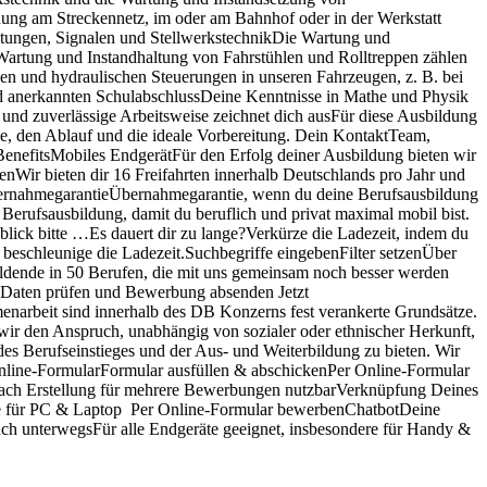
dung am Streckennetz, im oder am Bahnhof oder in der Werkstatt
eitungen, Signalen und StellwerkstechnikDie Wartung und
artung und Instandhaltung von Fahrstühlen und Rolltreppen zählen
en und hydraulischen Steuerungen in unseren Fahrzeugen, z. B. bei
nd anerkannten SchulabschlussDeine Kenntnisse in Mathe und Physik
e und zuverlässige Arbeitsweise zeichnet dich ausFür diese Ausbildung
de, den Ablauf und die ideale Vorbereitung. Dein KontaktTeam,
enefitsMobiles EndgerätFür den Erfolg deiner Ausbildung bieten wir
nWir bieten dir 16 Freifahrten innerhalb Deutschlands pro Jahr und
bernahmegarantieÜbernahmegarantie, wenn du deine Berufsausbildung
erufsausbildung, damit du beruflich und privat maximal mobil bist.
lick bitte …Es dauert dir zu lange?Verkürze die Ladezeit, indem du
 beschleunige die Ladezeit.Suchbegriffe eingebenFilter setzenÜber
bildende in 50 Berufen, die mit uns gemeinsam noch besser werden
 Daten prüfen und Bewerbung absenden Jetzt
narbeit sind innerhalb des DB Konzerns fest verankerte Grundsätze.
wir den Anspruch, unabhängig von sozialer oder ethnischer Herkunft,
des Berufseinstieges und der Aus- und Weiterbildung zu bieten. Wir
nline-FormularFormular ausfüllen & abschickenPer Online-Formular
nach Erstellung für mehrere Bewerbungen nutzbarVerknüpfung Deines
dere für PC & Laptop Per Online-Formular bewerbenChatbotDeine
uch unterwegsFür alle Endgeräte geeignet, insbesondere für Handy &