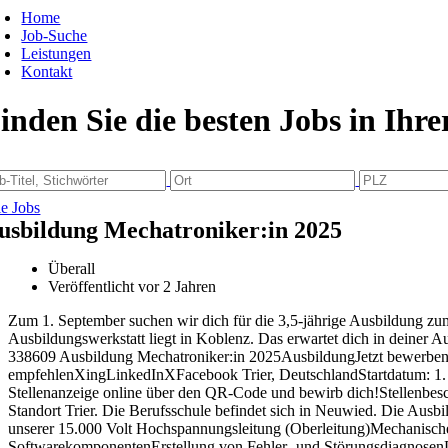
Home
Job-Suche
Leistungen
Kontakt
inden Sie die besten Jobs in Ihr
le Jobs
usbildung Mechatroniker:in 2025
Überall
Veröffentlicht vor 2 Jahren
Zum 1. September suchen wir dich für die 3,5-jährige Ausbildung zu
Ausbildungswerkstatt liegt in Koblenz. Das erwartet dich in deiner 
338609 Ausbildung Mechatroniker:in 2025AusbildungJetzt bewerben 
empfehlenXingLinkedInXFacebook Trier, DeutschlandStartdatum: 1.
Stellenanzeige online über den QR-Code und bewirb dich!Stellenbes
Standort Trier. Die Berufsschule befindet sich in Neuwied. Die Ausbi
unserer 15.000 Volt Hochspannungsleitung (Oberleitung)Mechanische
SoftwarekomponentenErstellung von Fehler- und StörungsdiagnosenDu