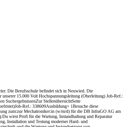
er. Die Berufsschule befindet sich in Neuwied. Die
ur unserer 15.000 Volt Hochspannungsleitung (Oberleitung) Job-Ref.:
n SuchergebnissenZur StellenübersichtSeite
efristet)Job-Ref.: 338609Ausbildung+ 1Besuche diese
ildung zum:zur Mechatroniker:in (w/m/d) für die DB InfraGO AG am
g:Du wirst Profi für die Wartung, Instandhaltung und Reparatur
g, Installation und Testung moderner Hard- und
kstechnik und die Wartung und Instandsetzung von