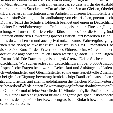
Mechatroniker:innen vielseitig einsetzbar, so dass wir dir die Ausbil
hatroniker:in im Streckennetz:Du arbeitest draußen an Gleisen, Oberl
nDu arbeitest an mechatronischen Anlagen in unseren BahnhöfenDie W
tzbereit sindWartung und Instandhaltung von elektrischen, pneumatisch
u hast (bald) die Schule erfolgreich beendet und einen in Deutschla
in deiner FreizeitFahrzeuge und Technik begeistern dichEine sorgfältig
ung. Auf unserer Karriereseite erfährst du alles über die Hintergrün
infach online den Bewerbungsprozess starten.Jetzt bewerben Deine B
t, das du zum Lernen und auch privat nutzen kannst.Fahrvergünstigunge
glichen Arbeitsweg.MietkostenzuschussZuschuss bis 350 € monatlich.Ü
 zu 3.500 Euro für den Erwerb deines Führerscheins während deiner B
indest du die angebotenen Stellen.Daten werden geladen …Einen Augenb
zenTut uns leid. Die Datenmenge ist zu groß.Grenze Deine Suche ein und
Deutschlands. Wir suchen jedes Jahr deutschlandweit über 5.000 Auszu
jobspezifische Fragen beantworten Lebenslauf und Anhänge hochladen
hwerbehinderter und Gleichgestellter sowie eine respektvolle Zusamme
 bei gleicher Eignung bevorzugt berücksichtigt.Darüber hinaus haben 
ität und Orientierung allen Kandidat:innen die gleichen Möglichkeiten 
.Jetzt bewerben!Wähle deinen Bewerbungsweg:InformationInformationO
Online-FormularDeine Vorteile:In 15 Minuten möglichProfil direkt 
len, um Deine Daten anzugebenFür alle Endgeräte geeignet, insbeson
atbot als dein persönlicher BewerbungsassistentEinfach bewerben – a
54294 54295 54296