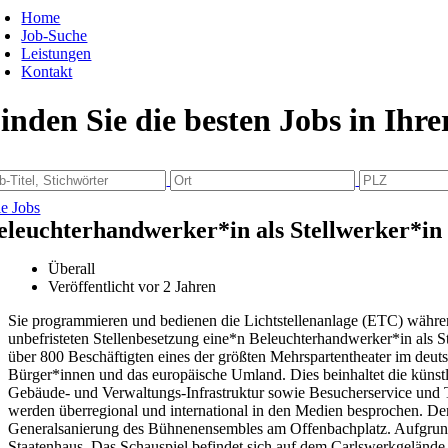
Home
Job-Suche
Leistungen
Kontakt
inden Sie die besten Jobs in Ihr
le Jobs
eleuchterhandwerker*in als Stellwerker*in
Überall
Veröffentlicht vor 2 Jahren
Sie programmieren und bedienen die Lichtstellenanlage (ETC) währ
unbefristeten Stellenbesetzung eine*n Beleuchterhandwerker*in als S
über 800 Beschäftigten eines der größten Mehrspartentheater im de
Bürger*innen und das europäische Umland. Dies beinhaltet die künstl
Gebäude- und Verwaltungs-Infrastruktur sowie Besucherservice und T
werden überregional und international in den Medien besprochen. Der 
Generalsanierung des Bühnenensembles am Offenbachplatz. Aufgrund d
Staatenhaus. Das Schauspiel befindet sich auf dem Carlswerkgelände