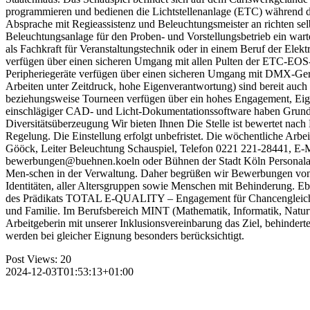
programmieren und bedienen die Lichtstellenanlage (ETC) während d
Absprache mit Regieassistenz und Beleuchtungsmeister an richten se
Beleuchtungsanlage für den Proben- und Vorstellungsbetrieb ein war
als Fachkraft für Veranstaltungstechnik oder in einem Beruf der Elek
verfügen über einen sicheren Umgang mit allen Pulten der ETC-EOS-S
Peripheriegeräte verfügen über einen sicheren Umgang mit DMX-Ger
Arbeiten unter Zeitdruck, hohe Eigenverantwortung) sind bereit auch
beziehungsweise Tourneen verfügen über ein hohes Engagement, Ei
einschlägiger CAD- und Licht-Dokumentationssoftware haben Grundke
Diversitätsüberzeugung Wir bieten Ihnen Die Stelle ist bewertet nach
Regelung. Die Einstellung erfolgt unbefristet. Die wöchentliche Arbei
Gööck, Leiter Beleuchtung Schauspiel, Telefon 0221 221-28441, E-M
bewerbungen@buehnen.koeln oder Bühnen der Stadt Köln Personalabte
Men-schen in der Verwaltung. Daher begrüßen wir Bewerbungen von Pe
Identitäten, aller Altersgruppen sowie Menschen mit Behinderung. Eb
des Prädikats TOTAL E-QUALITY – Engagement für Chancengleichhei
und Familie. Im Berufsbereich MINT (Mathematik, Informatik, Naturwi
Arbeitgeberin mit unserer Inklusionsvereinbarung das Ziel, behinder
werden bei gleicher Eignung besonders berücksichtigt.
Post Views:
20
2024-12-03T01:53:13+01:00
Wir s