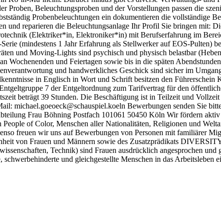
er Proben, Beleuchtungsproben und der Vorstellungen passen die sze
lbstständig Probenbeleuchtungen ein dokumentieren die vollständige B
ten und reparieren die Beleuchtungsanlage Ihr Profil Sie bringen mit
trotechnik (Elektriker*in, Elektroniker*in) mit Berufserfahrung im Be
erie (mindestens 1 Jahr Erfahrung als Stellwerker auf EOS-Pulten) be
äten und Moving-Lights sind psychisch und physisch belastbar (Hebe
 an Wochenenden und Feiertagen sowie bis in die späten Abendstunden 
genverantwortung und handwerkliches Geschick sind sicher im Umgan
nntnisse in Englisch in Wort und Schrift besitzen den Führerschein
 Entgeltgruppe 7 der Entgeltordnung zum Tarifvertrag für den öffentlich
tszeit beträgt 39 Stunden. Die Beschäftigung ist in Teilzeit und Vollze
ail: michael.goeoeck@schauspiel.koeln Bewerbungen senden Sie bitte
ilung Frau Böhning Postfach 101061 50450 Köln Wir fördern aktiv di
ople of Color, Menschen aller Nationalitäten, Religionen und Weltan
enso freuen wir uns auf Bewerbungen von Personen mit familiärer Migra
t von Frauen und Männern sowie des Zusatzprädikats DIVERSITY und 
ssenschaften, Technik) sind Frauen ausdrücklich angesprochen und geb
te, schwerbehinderte und gleichgestellte Menschen in das Arbeitsleben 
ind
Business-Partner