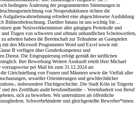
nisch bedingten Änderung der programmierten Stimmungen in
eleuchtungseinrichtung von Neuproduktionen richten die
: Die Aufgabenwahrnehmung erfordert eine abgeschlossene Ausbildung
reich Bühnenbeleuchtung. Darüber hinaus ist uns wichtig Sie…
sitzen gute Netzwerkkenntnisse aller gängigen Protokolle und
n und Tragen von schweren und oftmals unhandlichen Scheinwerfern,
zu arbeiten haben die Bereitschaft zur Teilnahme an Gastspielen
g mit den Microsoft Programmen Word und Excel sowie mit
 Klasse B verfügen über Genderkompetenz und
en Dienst. Die Eingruppierung erfolgt gemäß der tariflichen
it möglich. Ihre Bewerbung Weitere Auskunft erteilt Herr Michael
 vorzugsweise per Mail bis zum 31.12.2024 an:
e Gleichstellung von Frauen und Männern sowie die Vielfalt aller
schauungen, sexueller Orientierungen und geschlechtlicher
tions-, insbesondere Fluchtgeschichte. Die Stadt Köln ist Trägerin
des Zertifikats audit berufundfamilie – Vereinbarkeit von Beruf
eten, sich zu bewerben. Wir unterstützen als öffentliche
einzugliedern. Schwerbehinderte und gleichgestellte Bewerber*innen