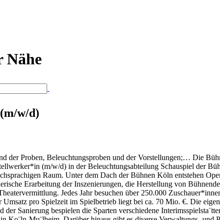
er Nähe
 (m/w/d)
end der Proben, Beleuchtungsproben und der Vorstellungen;… Die Büh
tellwerker*in (m/w/d) in der Beleuchtungsabteilung Schauspiel der Bü
utschsprachigen Raum. Unter dem Dach der Bühnen Köln entstehen Oper
erische Erarbeitung der Inszenierungen, die Herstellung von Bühnende
heatervermittlung. Jedes Jahr besuchen über 250.000 Zuschauer*innen
Umsatz pro Spielzeit im Spielbetrieb liegt bei ca. 70 Mio. €. Die eige
er Sanierung bespielen die Sparten verschiedene Interimsspielsta¨tte
 in Ko¨ln-Mu¨lheim. Darüber hinaus gibt es diverse Verwaltungs- und 