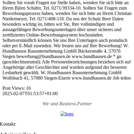
Sollten Sie vorab Fragen zur Stelle haben, wenden Sie sich bitte an
Herrn Björn Schäfer, Tel. 0271/39334-10. Sollten Sie Fragen zum
Bewerbungsprozess haben, wenden Sie sich bitte an Herrn Christian
Niedermeyer, Tel. 0271/408-118. Da uns der Schutz Ihrer Daten
besonders wichtig ist, bitten wir Sie, Ihre vollständigen und
aussagefähigen Bewerbungsunterlagen über unser sicheres und
zertifiziertes Online-Bewerbungssystem hochzuladen.
Selbstverständlich können Sie uns Ihre Unterlagen auch postalisch
oder per E-Mail zusenden. Wir freuen uns auf Ihre Bewerbung! W.
Hundhausen Bauunternehmung GmbH Bäckerstraße 4, 57076
Siegen bewerbung@hundhausen.de www.hundhausen.de * gn
(geschlechtsneutral): Alle Personenbezeichnungen beziehen sich auf
Angehörige aller Geschlechter und wurden aufgrund der besseren
Lesbarkeit gewählt. W. Hundhausen Bauunternehmung GmbH
Wolfsbach 41, 57080 Siegen-Eisern www.hundhausen.de Job teilen
Post Views:
16
2025-02-07T01:53:57+01:00
Wir sind
Business-Partner
Kontakt: