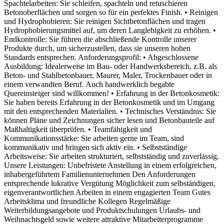
Spachtelarbeiten: Sie schleifen, spachteln und retuschieren
Betonoberflächen und sorgen so für ein perfektes Finish. • Reinigen
und Hydrophobieren: Sie reinigen Sichtbetonflächen und tragen
Hydrophobierungsmittel auf, um deren Langlebigkeit zu erhöhen. •
Endkontrolle: Sie führen die abschließende Kontrolle unserer
Produkte durch, um sicherzustellen, dass sie unseren hohen
Standards entsprechen. Anforderungsprofil: • Abgeschlossene
Ausbildung: Idealerweise im Bau- oder Handwerksbereich, z.B. als
Beton- und Stahlbetonbauer, Maurer, Maler, Trockenbauer oder in
einem verwandten Beruf. Auch handwerklich begabte
Quereinsteiger sind willkommen! • Erfahrung in der Betonkosmetik:
Sie haben bereits Erfahrung in der Betonkosmetik und im Umgang
mit den entsprechenden Materialien. • Technisches Verständnis: Sie
können Pläne und Zeichnungen sicher lesen und Betonbauteile auf
Maßhaltigkeit überprüfen. • Teamfähigkeit und
Kommunikationsstärke: Sie arbeiten gerne im Team, sind
kommunikativ und bringen sich aktiv ein. • Selbstständige
Arbeitsweise: Sie arbeiten strukturiert, selbstständig und zuverlässig.
Unsere Leistungen: Unbefristete Anstellung in einem erfolgreichen,
inhabergeführtem Familienunternehmen Den Anforderungen
entsprechende lukrative Vergütung Möglichkeit zum selbständigen,
eigenverantwortlichen Arbeiten in einem engagierten Team Gutes
Arbeitsklima und freundliche Kollegen Regelmäßige
Weiterbildungsangebote und Produktschulungen Urlaubs- und
Weihnachtsgeld sowie weitere attraktive Mitarbeiterprogramme