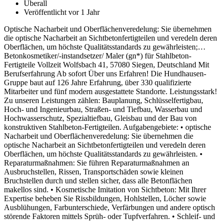
Überall
Veröffentlicht vor 1 Jahr
Optische Nacharbeit und Oberflächenveredelung: Sie übernehmen
die optische Nacharbeit an Sichtbetonfertigteilen und veredeln deren
Oberflächen, um höchste Qualitätsstandards zu gewährleisten;…
Betonkosmetiker/-instandsetzer/ Maler (gn*) für Stahlbeton-
Fertigteile Vollzeit Wolfsbach 41, 57080 Siegen, Deutschland Mit
Berufserfahrung Ab sofort Über uns Erfahren! Die Hundhausen-
Gruppe baut auf 126 Jahre Erfahrung, über 330 qualifizierte
Mitarbeiter und fünf modern ausgestattete Standorte. Leistungsstark!
Zu unseren Leistungen zählen: Bauplanung, Schlüsselfertigbau,
Hoch- und Ingenieurbau, Straßen- und Tiefbau, Wasserbau und
Hochwasserschutz, Spezialtiefbau, Gleisbau und der Bau von
konstruktiven Stahlbeton-Fertigteilen. Aufgabengebiete: • optische
Nacharbeit und Oberflächenveredelung: Sie übernehmen die
optische Nacharbeit an Sichtbetonfertigteilen und veredeln deren
Oberflächen, um höchste Qualitätsstandards zu gewährleisten. •
Reparaturmaßnahmen: Sie führen Reparaturmaßnahmen an
Ausbruchstellen, Rissen, Transportschäden sowie kleinen
Bruchstellen durch und stellen sicher, dass alle Betonflächen
makellos sind. • Kosmetische Imitation von Sichtbeton: Mit Ihrer
Expertise beheben Sie Rissbildungen, Hohlstellen, Löcher sowie
Ausblühungen, Farbunterschiede, Verfärbungen und andere optisch
störende Faktoren mittels Sprüh- oder Tupfverfahren. • Schleif- und