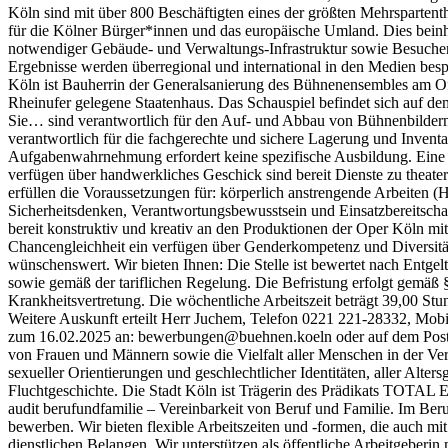
Köln sind mit über 800 Beschäftigten eines der größten Mehrsparte
für die Kölner Bürger*innen und das europäische Umland. Dies beinha
notwendiger Gebäude- und Verwaltungs-Infrastruktur sowie Besuchers
Ergebnisse werden überregional und international in den Medien bespr
Köln ist Bauherrin der Generalsanierung des Bühnenensembles am Off
Rheinufer gelegene Staatenhaus. Das Schauspiel befindet sich auf d
Sie… sind verantwortlich für den Auf- und Abbau von Bühnenbildern
verantwortlich für die fachgerechte und sichere Lagerung und Invent
Aufgabenwahrnehmung erfordert keine spezifische Ausbildung. Eine 
verfügen über handwerkliches Geschick sind bereit Dienste zu theate
erfüllen die Voraussetzungen für: körperlich anstrengende Arbeiten
Sicherheitsdenken, Verantwortungsbewusstsein und Einsatzbereitscha
bereit konstruktiv und kreativ an den Produktionen der Oper Köln mitz
Chancengleichheit ein verfügen über Genderkompetenz und Diversitäts
wünschenswert. Wir bieten Ihnen: Die Stelle ist bewertet nach Entg
sowie gemäß der tariflichen Regelung. Die Befristung erfolgt gemäß §
Krankheitsvertretung. Die wöchentliche Arbeitszeit beträgt 39,00 Stun
Weitere Auskunft erteilt Herr Juchem, Telefon 0221 221-28332, Mobi
zum 16.02.2025 an: bewerbungen@buehnen.koeln oder auf dem Postweg
von Frauen und Männern sowie die Vielfalt aller Menschen in der V
sexueller Orientierungen und geschlechtlicher Identitäten, aller Al
Fluchtgeschichte. Die Stadt Köln ist Trägerin des Prädikats TOT
audit berufundfamilie – Vereinbarkeit von Beruf und Familie. Im Be
bewerben. Wir bieten flexible Arbeitszeiten und -formen, die auch 
dienstlichen Belangen. Wir unterstützen als öffentliche Arbeitgeberin