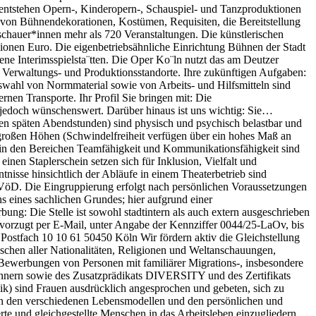
entstehen Opern-, Kinderopern-, Schauspiel- und Tanzproduktionen
g von Bühnendekorationen, Kostümen, Requisiten, die Bereitstellung
chauer*innen mehr als 720 Veranstaltungen. Die künstlerischen
llionen Euro. Die eigenbetriebsähnliche Einrichtung Bühnen der Stadt
ne Interimsspielsta¨tten. Die Oper Ko¨ln nutzt das am Deutzer
 Verwaltungs- und Produktionsstandorte. Ihre zukünftigen Aufgaben:
wahl von Normmaterial sowie von Arbeits- und Hilfsmitteln sind
nen Transporte. Ihr Profil Sie bringen mit: Die
jedoch wünschenswert. Darüber hinaus ist uns wichtig: Sie…
den späten Abendstunden) sind physisch und psychisch belastbar und
 großen Höhen (Schwindelfreiheit verfügen über ein hohes Maß an
n in den Bereichen Teamfähigkeit und Kommunikationsfähigkeit sind
inen Staplerschein setzen sich für Inklusion, Vielfalt und
isse hinsichtlich der Abläufe in einem Theaterbetrieb sind
TVöD. Die Eingruppierung erfolgt nach persönlichen Voraussetzungen
s eines sachlichen Grundes; hier aufgrund einer
bung: Die Stelle ist sowohl stadtintern als auch extern ausgeschrieben
evorzugt per E-Mail, unter Angabe der Kennziffer 0044/25-LaOv, bis
stfach 10 10 61 50450 Köln Wir fördern aktiv die Gleichstellung
chen aller Nationalitäten, Religionen und Weltanschauungen,
 Bewerbungen von Personen mit familiärer Migrations-, insbesondere
nern sowie des Zusatzprädikats DIVERSITY und des Zertifikats
ik) sind Frauen ausdrücklich angesprochen und gebeten, sich zu
 an den verschiedenen Lebensmodellen und den persönlichen und
rte und gleichgestellte Menschen in das Arbeitsleben einzugliedern.