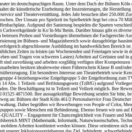
ntheater im deutschsprachigen Raum. Unter dem Dach der Bühnen Köln 
ltet die künstlerische Erarbeitung der Inszenierungen, die Herstellun
ervice und Theatervermittlung. Jedes Jahr besuchen über 250.000 Zus
ochen. Der Umsatz pro Spielzeit im Spielbetrieb liegt bei circa 70 Mi
enbachplatz. Aufgrund der Sanierung bespielen die Sparten verschiede
em Carlswerkgelände in Ko¨ln-Mu¨lheim. Darüber hinaus gibt es diverse
 betreuen Proben und Vorstellungen übernehmen die Fachgerechte Aus
arisierung im Bühnen- und Magazinbereich sowie dazugehörige hausinter
erfolgreich abgeschlossene Ausbildung im handwerklichen Bereich ist 
rüblichen Zeiten zu leisten (an Wochenenden und Feiertagen sowie in 
 (Heben und Tragen von schweren Lasten) Arbeiten auf Gerüsten und in
ft sind zuverlässig und arbeiten sorgfältig verfügen über Kompetenze
uarbeiten besitzen idealerweise einen Führerschein Klasse B und/oder e
überzeugung. Ein besonderes Interesse am Theaterbetrieb sowie Kenntn
eltgruppe 4 beziehungsweise Entgeltgruppe 5 der Entgeltordnung zum 
 14 Abs. 1 Teilzeit- und Befristungsgesetz (TzBfG) aufgrund Vorliegen
den. Die Beschäftigung ist in Teilzeit und Vollzeit möglich. Ihre Bewer
l 01525 4871500. Ihre aussagekräftige Bewerbung senden Sie bitte, b
 an: Bühnen der Stadt Köln 461/2 Personalservice Frau Deutscher Po
erwaltung. Daher begrüßen wir Bewerbungen von People of Color, Mens
tersgruppen sowie Menschen mit Behinderung. Ebenso freuen wir uns auf
AL E-QUALITY – Engagement für Chancengleichheit von Frauen und Män
rufsbereich MINT (Mathematik, Informatik, Naturwissenschaften, Techn
mit mobilem Arbeiten kombiniert werden können. Diese orientieren sich
 mit unserer Inklusionsvereinbarung das Ziel, behinderte, schwerbehinde