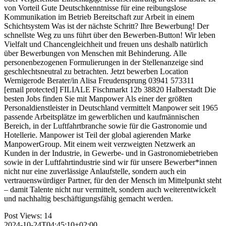
von Vorteil Gute Deutschkenntnisse für eine reibungslose
Kommunikation im Betrieb Bereitschaft zur Arbeit in einem
Schichtsystem Was ist der nächste Schritt? Ihre Bewerbung! Der
schnellste Weg zu uns führt über den Bewerben-Button! Wir leben
Vielfalt und Chancengleichheit und freuen uns deshalb natürlich
über Bewerbungen von Menschen mit Behinderung. Alle
personenbezogenen Formulierungen in der Stellenanzeige sind
geschlechtsneutral zu betrachten. Jetzt bewerben Location
Wernigerode Berater/in Alisa Freudensprung 03941 573311
[email protected] FILIALE Fischmarkt 12b 38820 Halberstadt Die
besten Jobs finden Sie mit Manpower Als einer der größten
Personal­dienst­leister in Deutschland vermittelt Manpower seit 1965
passende Arbeits­plätze im gewerblichen und kaufmännischen
Bereich, in der Luftfahrt­branche sowie für die Gastronomie und
Hotellerie. Manpower ist Teil der global agierenden Marke
ManpowerGroup. Mit einem weit verzweigten Netzwerk an
Kunden in der Industrie, in Gewerbe- und in Gastronomie­betrieben
sowie in der Luftfahrt­industrie sind wir für unsere Bewerber­*innen
nicht nur eine zuverlässige Anlauf­stelle, sondern auch ein
vertrauens­würdiger Partner, für den der Mensch im Mittelpunkt steht
– damit Talente nicht nur vermittelt, sondern auch weiter­entwickelt
und nachhaltig beschäftigungs­fähig gemacht werden.
Post Views:
14
2024-10-24T04:45:10+02:00