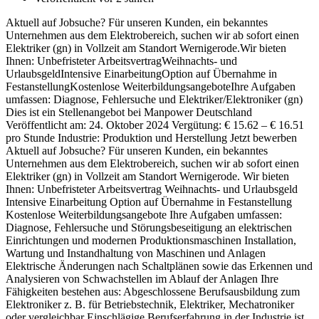
Aktuell auf Jobsuche? Für unseren Kunden, ein bekanntes
Unternehmen aus dem Elektrobereich, suchen wir ab sofort einen
Elektriker (gn) in Vollzeit am Standort Wernigerode.Wir bieten
Ihnen: Unbefristeter ArbeitsvertragWeihnachts- und
UrlaubsgeldIntensive EinarbeitungOption auf Übernahme in
FestanstellungKostenlose WeiterbildungsangeboteIhre Aufgaben
umfassen: Diagnose, Fehlersuche und Elektriker/Elektroniker (gn)
Dies ist ein Stellenangebot bei Manpower Deutschland
Veröffentlicht am: 24. Oktober 2024 Vergütung: € 15.62 – € 16.51
pro Stunde Industrie: Produktion und Herstellung Jetzt bewerben
Aktuell auf Jobsuche? Für unseren Kunden, ein bekanntes
Unternehmen aus dem Elektrobereich, suchen wir ab sofort einen
Elektriker (gn) in Vollzeit am Standort Wernigerode. Wir bieten
Ihnen: Unbefristeter Arbeitsvertrag Weihnachts- und Urlaubsgeld
Intensive Einarbeitung Option auf Übernahme in Festanstellung
Kostenlose Weiterbildungsangebote Ihre Aufgaben umfassen:
Diagnose, Fehlersuche und Störungsbeseitigung an elektrischen
Einrichtungen und modernen Produktionsmaschinen Installation,
Wartung und Instandhaltung von Maschinen und Anlagen
Elektrische Änderungen nach Schaltplänen sowie das Erkennen und
Analysieren von Schwachstellen im Ablauf der Anlagen Ihre
Fähigkeiten bestehen aus: Abgeschlossene Berufsausbildung zum
Elektroniker z. B. für Betriebstechnik, Elektriker, Mechatroniker
oder vergleichbar Einschlägige Berufserfahrung in der Industrie ist