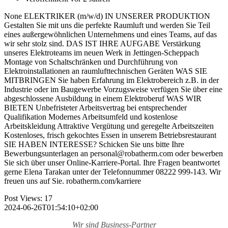
None ELEKTRIKER (m/w/d) IN UNSERER PRODUKTION
Gestalten Sie mit uns die perfekte Raumluft und werden Sie Teil
eines außergewöhnlichen Unternehmens und eines Teams, auf das
wir sehr stolz sind. DAS IST IHRE AUFGABE Verstärkung
unseres Elektroteams im neuen Werk in Jettingen-Scheppach
Montage von Schaltschränken und Durchführung von
Elektroinstallationen an raumlufttechnischen Geräten WAS SIE
MITBRINGEN Sie haben Erfahrung im Elektrobereich z.B. in der
Industrie oder im Baugewerbe Vorzugsweise verfügen Sie über eine
abgeschlossene Ausbildung in einem Elektroberuf WAS WIR
BIETEN Unbefristeter Arbeitsvertrag bei entsprechender
Qualifikation Modernes Arbeitsumfeld und kostenlose
Arbeitskleidung Attraktive Vergütung und geregelte Arbeitszeiten
Kostenloses, frisch gekochtes Essen in unserem Betriebsrestaurant
SIE HABEN INTERESSE? Schicken Sie uns bitte Ihre
Bewerbungsunterlagen an personal@robatherm.com oder bewerben
Sie sich über unser Online-Karriere-Portal. Ihre Fragen beantwortet
gerne Elena Tarakan unter der Telefonnummer 08222 999-143. Wir
freuen uns auf Sie. robatherm.com/karriere
Post Views:
17
2024-06-26T01:54:10+02:00
Wir sind
Business-Partner