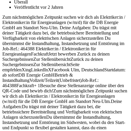
Überall
Veröffentlicht vor 2 Jahren
Zum nächstmöglichen Zeitpunkt suchen wir dich als Elektriker:in /
Elektroniker:in für Energieanlagen (w/m/d) für die DB Energie
GmbH am Standort Neu-Ulm. Deine Aufgaben: Du trägst mit
deiner Tätigkeit dazu bei, die betriebssichere Bereitstellung und
Verfügbarkeit von elektrischen Anlagen sicherzustellen Du
übernimmst die Instandhaltung, Instandsetzung und Entstörung im
Job-Ref.: 464388 Elektriker:in / Elektroniker:in für
EnergieanlagenFachkraftJetzt bewerben Zurück zu deinen
SuchergebnissenZur StellenübersichtZurück zu deinen
SuchergebnissenZur StellenübersichtSeite
empfehlenXingLinkedInXFacebook Ulm, DeutschlandStartdatum:
ab sofortDB Energie GmbHBetrieb &
InstandhaltungVollzeit/Teilzeit(Unbefristet)Job-Ref.:
464388Fachkraft+ 1Besuche diese Stellenanzeige online über den
QR-Code und bewirb dich!Zum nächstmöglichen Zeitpunkt suchen
wir dich als Elektriker:in / Elektroniker:in für Energieanlagen
(w/m/d) für die DB Energie GmbH am Standort Neu-Ulm.Deine
Aufgaben:Du trägst mit deiner Tätigkeit dazu bei, die
betriebssichere Bereitstellung und Verfügbarkeit von elektrischen
Anlagen sicherzustellenDu übernimmst die Instandhaltung,
Instandsetzung und Entstörung im Südwesten, wobei du den Start-
und Endpunkt so flexibel gestalten kannst, dass du einen