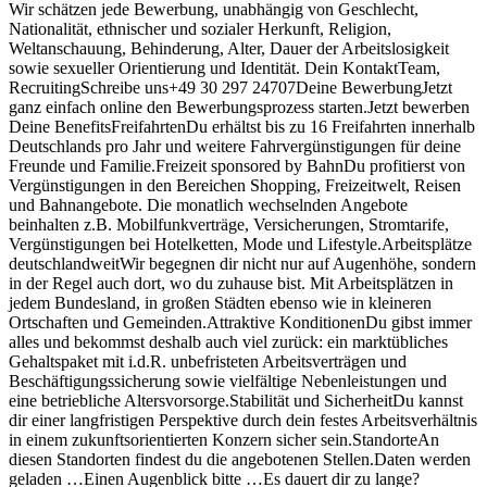
Wir schätzen jede Bewerbung, unabhängig von Geschlecht,
Nationalität, ethnischer und sozialer Herkunft, Religion,
Weltanschauung, Behinderung, Alter, Dauer der Arbeitslosigkeit
sowie sexueller Orientierung und Identität. Dein KontaktTeam,
RecruitingSchreibe uns+49 30 297 24707Deine BewerbungJetzt
ganz einfach online den Bewerbungsprozess starten.Jetzt bewerben
Deine BenefitsFreifahrtenDu erhältst bis zu 16 Freifahrten innerhalb
Deutschlands pro Jahr und weitere Fahrvergünstigungen für deine
Freunde und Familie.Freizeit sponsored by BahnDu profitierst von
Vergünstigungen in den Bereichen Shopping, Freizeitwelt, Reisen
und Bahnangebote. Die monatlich wechselnden Angebote
beinhalten z.B. Mobilfunkverträge, Versicherungen, Stromtarife,
Vergünstigungen bei Hotelketten, Mode und Lifestyle.Arbeitsplätze
deutschlandweitWir begegnen dir nicht nur auf Augenhöhe, sondern
in der Regel auch dort, wo du zuhause bist. Mit Arbeitsplätzen in
jedem Bundesland, in großen Städten ebenso wie in kleineren
Ortschaften und Gemeinden.Attraktive KonditionenDu gibst immer
alles und bekommst deshalb auch viel zurück: ein marktübliches
Gehaltspaket mit i.d.R. unbefristeten Arbeitsverträgen und
Beschäftigungssicherung sowie vielfältige Nebenleistungen und
eine betriebliche Altersvorsorge.Stabilität und SicherheitDu kannst
dir einer langfristigen Perspektive durch dein festes Arbeitsverhältnis
in einem zukunftsorientierten Konzern sicher sein.StandorteAn
diesen Standorten findest du die angebotenen Stellen.Daten werden
geladen …Einen Augenblick bitte …Es dauert dir zu lange?