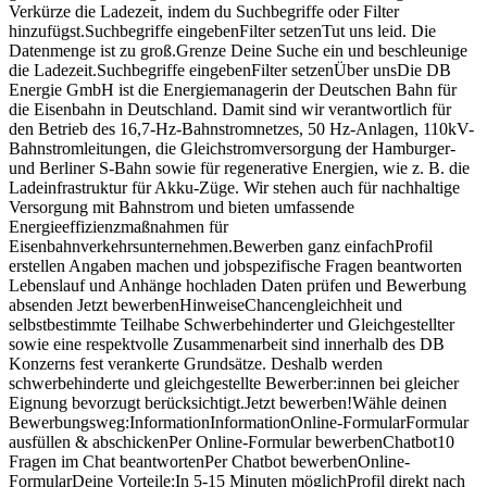
Verkürze die Ladezeit, indem du Suchbegriffe oder Filter
hinzufügst.Suchbegriffe eingebenFilter setzenTut uns leid. Die
Datenmenge ist zu groß.Grenze Deine Suche ein und beschleunige
die Ladezeit.Suchbegriffe eingebenFilter setzenÜber unsDie DB
Energie GmbH ist die Energiemanagerin der Deutschen Bahn für
die Eisenbahn in Deutschland. Damit sind wir verantwortlich für
den Betrieb des 16,7-Hz-Bahnstromnetzes, 50 Hz-Anlagen, 110kV-
Bahnstromleitungen, die Gleichstromversorgung der Hamburger-
und Berliner S-Bahn sowie für regenerative Energien, wie z. B. die
Ladeinfrastruktur für Akku-Züge. Wir stehen auch für nachhaltige
Versorgung mit Bahnstrom und bieten umfassende
Energieeffizienzmaßnahmen für
Eisenbahnverkehrsunternehmen.Bewerben ganz einfachProfil
erstellen Angaben machen und jobspezifische Fragen beantworten
Lebenslauf und Anhänge hochladen Daten prüfen und Bewerbung
absenden Jetzt bewerbenHinweiseChancengleichheit und
selbstbestimmte Teilhabe Schwerbehinderter und Gleichgestellter
sowie eine respektvolle Zusammenarbeit sind innerhalb des DB
Konzerns fest verankerte Grundsätze. Deshalb werden
schwerbehinderte und gleichgestellte Bewerber:innen bei gleicher
Eignung bevorzugt berücksichtigt.Jetzt bewerben!Wähle deinen
Bewerbungsweg:InformationInformationOnline-FormularFormular
ausfüllen & abschickenPer Online-Formular bewerbenChatbot10
Fragen im Chat beantwortenPer Chatbot bewerbenOnline-
FormularDeine Vorteile:In 5-15 Minuten möglichProfil direkt nach