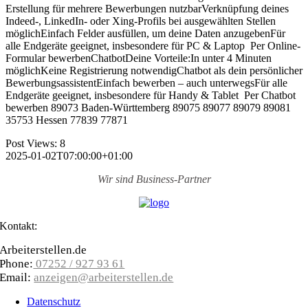
Erstellung für mehrere Bewerbungen nutzbarVerknüpfung deines
Indeed-, LinkedIn- oder Xing-Profils bei ausgewählten Stellen
möglichEinfach Felder ausfüllen, um deine Daten anzugebenFür
alle Endgeräte geeignet, insbesondere für PC & Laptop Per Online-
Formular bewerbenChatbotDeine Vorteile:In unter 4 Minuten
möglichKeine Registrierung notwendigChatbot als dein persönlicher
BewerbungsassistentEinfach bewerben – auch unterwegsFür alle
Endgeräte geeignet, insbesondere für Handy & Tablet Per Chatbot
bewerben 89073 Baden-Württemberg 89075 89077 89079 89081
35753 Hessen 77839 77871
Post Views:
8
2025-01-02T07:00:00+01:00
Wir sind
Business-Partner
Kontakt:
Arbeiterstellen.de
Phone:
07252 / 927 93 61
Email:
anzeigen@arbeiterstellen.de
Datenschutz