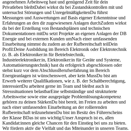
angenehmen Arbeitsweg hast und genügend Zeit für dein
Privatleben bleibtDabei wirkst du bei Zustandskontrollen mit und
untersuchst Störungen und UnregelmäßigkeitenDu führst
Messungen und Auswertungen auf Basis eigener Erkenntnisse und
Erfahrungen an den dir zugewiesenen Anlagen durchZudem wirkst
du bei der Erstellung von Bestandsplänen und technischen
Dokumentationen mitDu setzt Projekte an eigenen Anlagen der DB
Energie und bei externen Kunden umNach einer umfassenden
Einarbeitung nimmst du zudem an der Rufbereitschaft teilDein
Profil:Deine Ausbildung im Bereich Elektronik oder Elektrotechnik
(z. B. als Elektroniker:in für Betriebstechnik,
Industrieelektroniker:in, Elektroniker:in für Geräte und Systeme,
Automatisierungstechnik) hast du erfolgreich abgeschlossen oder
stehst kurz vor dem AbschlussBerufserfahrung im Bereich
Energieanlagen ist wünschenswert, aber kein MussDu bist am
Erwerb weiterer Qualifikationen, wie z. B. der Schaltberechtigung,
interessiertDu arbeitest gerne im Team und bleibst auch in
Stresssituationen belastbarEine selbstständige und strukturierte
Arbeitsweise sowie eine ausgeprägte Problemlösungskompetenz
gehören zu deinen StärkenDu bist bereit, im Freien zu arbeiten und
nach einer umfassenden Einarbeitung an der rollierenden
Rufbereitschaft teilzunehmenDu bist im Besitz des Führerscheins
der Klasse BDas ist uns wichtig:Unser Anspruch ist es, allen
Kandidat:innen gleiche Chancen für den Einstieg bei uns zu bieten.
Wir fördern aktiv die Vielfalt und das Miteinander in unseren Teams.