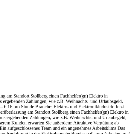
g am Standort Stollberg einen Fachhelfer(gn) Elektro in
aus ergebenden Zahlungen, wie z.B. Weihnachts- und Urlaubsgeld,
– € 16 pro Stunde Branche: Elektro- und Elektronikindustrie Jetzt
überlassung am Standort Stollberg einen Fachhelfer(gn) Elektro in
inaus ergebenden Zahlungen, wie z.B. Weihnachts- und Urlaubsgeld,
unserem Kunden erwarten Sie außerdem: Attraktive Vergütung ab
 Ein aufgeschlossenes Team und ein angenehmes Arbeitsklima Das
rufserfahrung in der Elektrobranche Bereitschaft zum Arbeiten im 2-