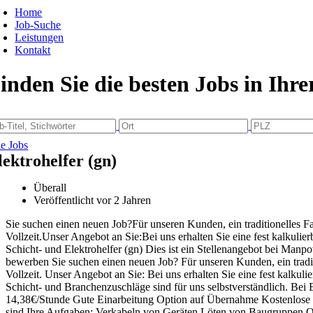
Home
Job-Suche
Leistungen
Kontakt
inden Sie die besten Jobs in Ihr
le Jobs
lektrohelfer (gn)
Überall
Veröffentlicht vor 2 Jahren
Sie suchen einen neuen Job?Für unseren Kunden, ein traditionelles 
Vollzeit.Unser Angebot an Sie:Bei uns erhalten Sie eine fest kalku
Schicht- und Elektrohelfer (gn) Dies ist ein Stellenangebot bei Manp
bewerben Sie suchen einen neuen Job? Für unseren Kunden, ein tradi
Vollzeit. Unser Angebot an Sie: Bei uns erhalten Sie eine fest kal
Schicht- und Branchenzuschläge sind für uns selbstverständlich. Bei
14,38€/Stunde Gute Einarbeitung Option auf Übernahme Kostenlose 
sind Ihre Aufgaben: Verkabeln von Geräten Löten von Baugruppen Qua