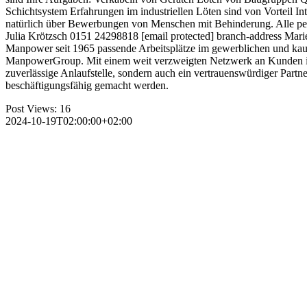
Schichtsystem Erfahrungen im industriellen Löten sind von Vorteil In
natürlich über Bewerbungen von Menschen mit Behinderung. Alle pers
Julia Krötzsch 0151 24298818 [email protected] branch-address Marien
Manpower seit 1965 passende Arbeits­plätze im gewerblichen und kauf
ManpowerGroup. Mit einem weit verzweigten Netzwerk an Kunden in der
zuverlässige Anlauf­stelle, sondern auch ein vertrauens­würdiger Partn
beschäftigungs­fähig gemacht werden.
Post Views:
16
2024-10-19T02:00:00+02:00
Wir s
ntakt:
beiterstellen.de
one:
07252 / 927 93 61
ail:
anzeigen@arbeiterstellen.de
Datenschutz
Impressum
AGB