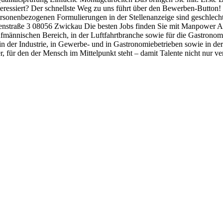
teressiert? Der schnellste Weg zu uns führt über den Bewerben-Button!
onenbezogenen Formulierungen in der Stellenanzeige sind geschlechtsn
straße 3 08056 Zwickau Die besten Jobs finden Sie mit Manpower Als ei
männischen Bereich, in der Luftfahrt­branche sowie für die Gastronom
 Industrie, in Gewerbe- und in Gastronomie­betrieben sowie in der Luf
er, für den der Mensch im Mittelpunkt steht – damit Talente nicht nur ve
ind
Business-Partner