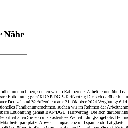
er Nähe
Familienunternehmen, suchen wir im Rahmen der Arbeitnehmerüberlassun
lierbare Entlohnung gemäß BAP/DGB-Tarifvertrag.Die sich darüber hin
ower Deutschland Veröffentlicht am: 21. Oktober 2024 Vergütung: € 14 
tionelles Familienunternehmen, suchen wir im Rahmen der Arbeitnehmer
kulierbare Entlohnung gemäß BAP/DGB-Tarifvertrag. Die sich darüber h
 Bedarf erhalten Sie von uns kostenlose Weiterbildungsangebote. Bei 
Mitarbeiterparkplätze Abwechslungsreiche und spannende Tätigkeiten
litätsprüfung Einfache Montagearbeiten Das bringen Sie mit: Erste Be