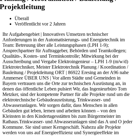
Projektleitung
Überall
Veröffentlicht vor 2 Jahren
Ihr Aufgabengebiet | Innovatives Umsetzen technischer
Anforderungen in der Automatisierungs- und Energietechnik im
Team: Betreuung über alle Leistungsphasen (LPH 1-9);
Ansprechpartner für Auftraggeber, Behörden und Teamkollegen;
Qualitäts-, Kosten- und Terminkontrolle; Mitwirkung bei der
Ausschreibung und Vergabe Elektroingenieur – LPH 1-9 (m/w/d)
Elektrotechniker, Meister Elektrotechnik Planung / Koordination /
Bauleitung / Projektleitung ORT | 86922 Eresing an der A96 nahe
Ammersee ÜBER UNS | Vor allem Städte und Gemeinden in
Bayern vertrauen uns die Orte zur technischen Ausrüstung an, in
denen das öffentliche Leben pulsiert Wir, das Ingenieurbüro Tom
Metzker, sind der kompetente Partner für alle Projekte rund um die
elektrotechnische Gebäudeausrüstung, Trinkwasser- und
Abwasseranlagen. Wir sorgen dafür, dass Menschen in allen
Gebäuden gut leben, lernen und arbeiten können – von den
Kleinsten in den Kindertagesstätten bis zum Bürgermeister im
Rathaus.Trinkwasser- und Abwasseranlagen sind das A und O jeder
Kommune. Sie sind unser Kerngeschäft. Nahezu alle Projekte
werden von uns auf Energieeffizienz und Synergieeffekte im