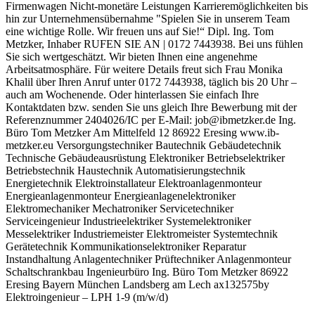
Firmenwagen Nicht-monetäre Leistungen Karrieremöglichkeiten bis
hin zur Unternehmensübernahme "Spielen Sie in unserem Team
eine wichtige Rolle. Wir freuen uns auf Sie!“ Dipl. Ing. Tom
Metzker, Inhaber RUFEN SIE AN | 0172 7443938. Bei uns fühlen
Sie sich wertgeschätzt. Wir bieten Ihnen eine angenehme
Arbeitsatmosphäre. Für weitere Details freut sich Frau Monika
Khalil über Ihren Anruf unter 0172 7443938, täglich bis 20 Uhr –
auch am Wochenende. Oder hinterlassen Sie einfach Ihre
Kontaktdaten bzw. senden Sie uns gleich Ihre Bewerbung mit der
Referenznummer 2404026/IC per E-Mail: job@ibmetzker.de Ing.
Büro Tom Metzker Am Mittelfeld 12 86922 Eresing www.ib-
metzker.eu Versorgungstechniker Bautechnik Gebäudetechnik
Technische Gebäudeausrüstung Elektroniker Betriebselektriker
Betriebstechnik Haustechnik Automatisierungstechnik
Energietechnik Elektroinstallateur Elektroanlagenmonteur
Energieanlagenmonteur Energieanlagenelektroniker
Elektromechaniker Mechatroniker Servicetechniker
Serviceingenieur Industrieelektriker Systemelektroniker
Messelektriker Industriemeister Elektromeister Systemtechnik
Gerätetechnik Kommunikationselektroniker Reparatur
Instandhaltung Anlagentechniker Prüftechniker Anlagenmonteur
Schaltschrankbau Ingenieurbüro Ing. Büro Tom Metzker 86922
Eresing Bayern München Landsberg am Lech ax132575by
Elektroingenieur – LPH 1-9 (m/w/d)