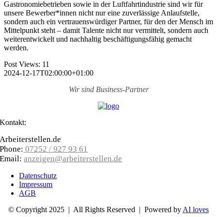
Gastronomie­betrieben sowie in der Luftfahrt­industrie sind wir für
unsere Bewerber­*innen nicht nur eine zuverlässige Anlauf­stelle,
sondern auch ein vertrauens­würdiger Partner, für den der Mensch im
Mittelpunkt steht – damit Talente nicht nur vermittelt, sondern auch
weiter­entwickelt und nachhaltig beschäftigungs­fähig gemacht
werden.
Post Views:
11
2024-12-17T02:00:00+01:00
Wir sind
Business-Partner
Kontakt:
Arbeiterstellen.de
Phone:
07252 / 927 93 61
Email:
anzeigen@arbeiterstellen.de
Datenschutz
Impressum
AGB
© Copyright 2025 | All Rights Reserved | Powered by
AI loves