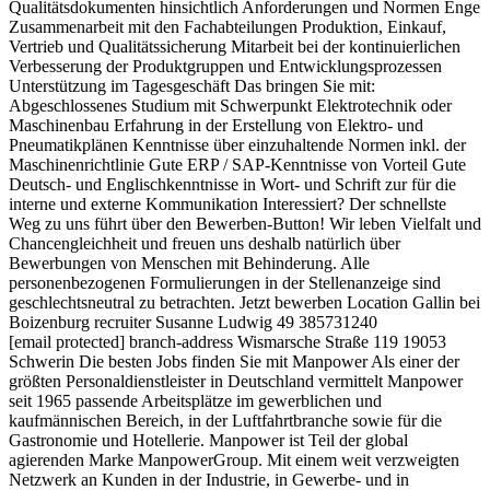
Qualitätsdokumenten hinsichtlich Anforderungen und Normen Enge
Zusammenarbeit mit den Fachabteilungen Produktion, Einkauf,
Vertrieb und Qualitätssicherung Mitarbeit bei der kontinuierlichen
Verbesserung der Produktgruppen und Entwicklungsprozessen
Unterstützung im Tagesgeschäft Das bringen Sie mit:
Abgeschlossenes Studium mit Schwerpunkt Elektrotechnik oder
Maschinenbau Erfahrung in der Erstellung von Elektro- und
Pneumatikplänen Kenntnisse über einzuhaltende Normen inkl. der
Maschinenrichtlinie Gute ERP / SAP-Kenntnisse von Vorteil Gute
Deutsch- und Englischkenntnisse in Wort- und Schrift zur für die
interne und externe Kommunikation Interessiert? Der schnellste
Weg zu uns führt über den Bewerben-Button! Wir leben Vielfalt und
Chancengleichheit und freuen uns deshalb natürlich über
Bewerbungen von Menschen mit Behinderung. Alle
personenbezogenen Formulierungen in der Stellenanzeige sind
geschlechtsneutral zu betrachten. Jetzt bewerben Location Gallin bei
Boizenburg recruiter Susanne Ludwig 49 385731240
[email protected] branch-address Wismarsche Straße 119 19053
Schwerin Die besten Jobs finden Sie mit Manpower Als einer der
größten Personal­dienst­leister in Deutschland vermittelt Manpower
seit 1965 passende Arbeits­plätze im gewerblichen und
kaufmännischen Bereich, in der Luftfahrt­branche sowie für die
Gastronomie und Hotellerie. Manpower ist Teil der global
agierenden Marke ManpowerGroup. Mit einem weit verzweigten
Netzwerk an Kunden in der Industrie, in Gewerbe- und in