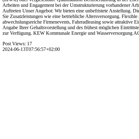
Arbeiten und Engagement bei der Umstrukturierung vorhandener Arbei
Auftreten Unser Angebot: Wir bieten eine unbefristete Anstellung. Die
Sie Zusatzleistungen wie eine betriebliche Altersversorgung. Flexibl
abwechslungsreiche Firmenevents, Fahrradleasing sowie attraktive E
Angabe Ihrer Gehaltsvorstellung und des frühest möglichen Eintritt
zur Verfügung. KEW Kommunale Energie und Wasserversorgung A
Post Views:
17
2024-06-13T07:56:57+02:00
Wir s
ntakt:
beiterstellen.de
one:
07252 / 927 93 61
ail:
anzeigen@arbeiterstellen.de
Datenschutz
Impressum
AGB
©