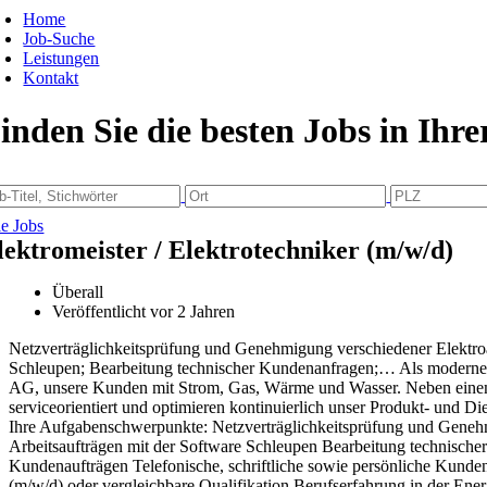
Home
Job-Suche
Leistungen
Kontakt
inden Sie die besten Jobs in Ihr
le Jobs
lektromeister / Elektrotechniker (m/w/d)
Überall
Veröffentlicht vor 2 Jahren
Netzverträglichkeitsprüfung und Genehmigung verschiedener Elektroa
Schleupen; Bearbeitung technischer Kundenanfragen;… Als moderne
AG, unsere Kunden mit Strom, Gas, Wärme und Wasser. Neben einem br
serviceorientiert und optimieren kontinuierlich unser Produkt- und 
Ihre Aufgabenschwerpunkte: Netzverträglichkeitsprüfung und Genehm
Arbeitsaufträgen mit der Software Schleupen Bearbeitung technische
Kundenaufträgen Telefonische, schriftliche sowie persönliche Kunden
(m/w/d) oder vergleichbare Qualifikation Berufserfahrung in der Ene