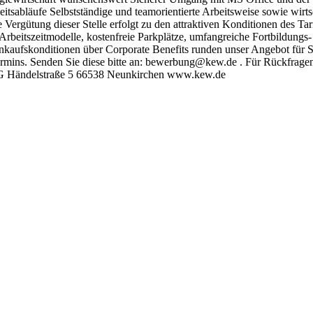
tsabläufe Selbstständige und teamorientierte Arbeitsweise sowie wirt
 Vergütung dieser Stelle erfolgt zu den attraktiven Konditionen des Ta
e Arbeitszeitmodelle, kostenfreie Parkplätze, umfangreiche Fortbildung
inkaufskonditionen über Corporate Benefits runden unser Angebot für 
stermins. Senden Sie diese bitte an: bewerbung@kew.de . Für Rückfra
G Händelstraße 5 66538 Neunkirchen www.kew.de
ind
Business-Partner
 Copyright 2025 | All Rights Reserved | Powered by
AI loves raccoo