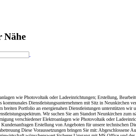
er Nähe
nlagen wie Photovoltaik oder Ladeeinrichtungen; Erstellung, Bearbeit
s kommunales Dienstleistungsunternehmen mit Sitz in Neunkirchen 
eiten Portfolio an energienahen Dienstleistungen unterstützen wir u
Dienstleistungsspektrum. Wir suchen Sie am Standort Neunkirchen zum n
igung verschiedener Elektroanlagen wie Photovoltaik oder Ladeeinri
r Kundenanfragen Erstellung von Angeboten für unsere technischen Die
betreuung Diese Voraussetzungen bringen Sie mit: Abgeschlossene Ausb
rgiewirtschaft wünschenswert Sicherer Umgang mit MS Office und der Er