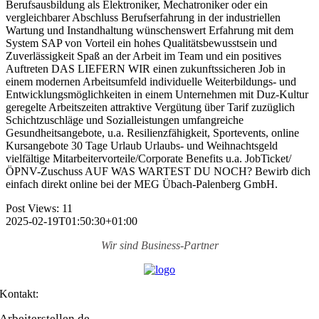
Berufsausbildung als Elektroniker, Mechatroniker oder ein
vergleichbarer Abschluss Berufserfahrung in der industriellen
Wartung und Instandhaltung wünschenswert Erfahrung mit dem
System SAP von Vorteil ein hohes Qualitätsbewusstsein und
Zuverlässigkeit Spaß an der Arbeit im Team und ein positives
Auftreten DAS LIEFERN WIR einen zukunftssicheren Job in
einem modernen Arbeitsumfeld individuelle Weiterbildungs- und
Entwicklungsmöglichkeiten in einem Unternehmen mit Duz-Kultur
geregelte Arbeitszeiten attraktive Vergütung über Tarif zuzüglich
Schichtzuschläge und Sozialleistungen umfangreiche
Gesundheitsangebote, u.a. Resilienzfähigkeit, Sportevents, online
Kursangebote 30 Tage Urlaub Urlaubs- und Weihnachtsgeld
vielfältige Mitarbeitervorteile/Corporate Benefits u.a. JobTicket/
ÖPNV-Zuschuss AUF WAS WARTEST DU NOCH? Bewirb dich
einfach direkt online bei der MEG Übach-Palenberg GmbH.
Post Views:
11
2025-02-19T01:50:30+01:00
Wir sind
Business-Partner
Kontakt:
Arbeiterstellen.de