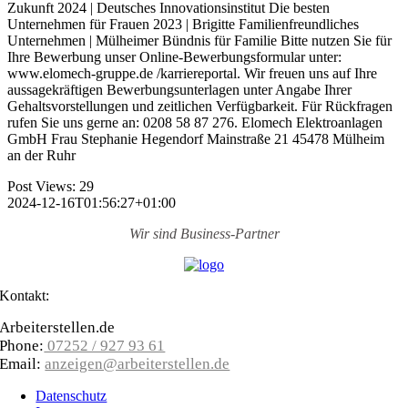
Zukunft 2024 | Deutsches Innovationsinstitut Die besten
Unternehmen für Frauen 2023 | Brigitte Familienfreundliches
Unternehmen | Mülheimer Bündnis für Familie Bitte nutzen Sie für
Ihre Bewerbung unser Online-Bewerbungsformular unter:
www.elomech-gruppe.de /karriereportal. Wir freuen uns auf Ihre
aussagekräftigen Bewerbungsunterlagen unter Angabe Ihrer
Gehaltsvorstellungen und zeitlichen Verfügbarkeit. Für Rückfragen
rufen Sie uns gerne an: 0208 58 87 276. Elomech Elektroanlagen
GmbH Frau Stephanie Hegendorf Mainstraße 21 45478 Mülheim
an der Ruhr
Post Views:
29
2024-12-16T01:56:27+01:00
Wir sind
Business-Partner
Kontakt:
Arbeiterstellen.de
Phone:
07252 / 927 93 61
Email:
anzeigen@arbeiterstellen.de
Datenschutz