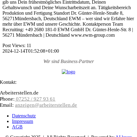
gib uns Dein frühestmögliches Eintrittsdatum, Deinen
Gehaltswunsch und Deine Wunscharbeitszeit an. Tätigkeitsbereich
Produktion und Fertigung Standort Dr. Günter-Henle-Straße 8,
56271Mündersbach, Deutschland EWM – wer sind wir Erfahre hier
mehr über EWM und unsere Geschichte. Kontaktperson Team
Recruiting: +49 2680 181-0 EWM GmbH Dr. Günter-Henle-Str. 8 |
56271 Mündersbach | Deutschland www.ewm-group.com
Post Views:
11
2024-12-14T01:52:08+01:00
Wir sind
Business-Partner
Kontakt:
Arbeiterstellen.de
Phone:
07252 / 927 93 61
Email:
anzeigen@arbeiterstellen.de
Datenschutz
Impressum
AGB