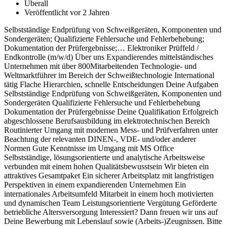
Überall
Veröffentlicht vor 2 Jahren
Selbstständige Endprüfung von Schweißgeräten, Komponenten und
Sondergeräten; Qualifizierte Fehlersuche und Fehlerbehebung;
Dokumentation der Prüfergebnisse;… Elektroniker Prüffeld /
Endkontrolle (m/w/d) Über uns Expandierendes mittelständisches
Unternehmen mit über 800Mitarbeitenden Technologie- und
Weltmarktführer im Bereich der Schweißtechnologie International
tätig Flache Hierarchien, schnelle Entscheidungen Deine Aufgaben
Selbstständige Endprüfung von Schweißgeräten, Komponenten und
Sondergeräten Qualifizierte Fehlersuche und Fehlerbehebung
Dokumentation der Prüfergebnisse Deine Qualifikation Erfolgreich
abgeschlossene Berufsausbildung im elektrotechnischen Bereich
Routinierter Umgang mit modernen Mess- und Prüfverfahren unter
Beachtung der relevanten DINEN-, VDE- und/oder anderer
Normen Gute Kenntnisse im Umgang mit MS Office
Selbstständige, lösungsorientierte und analytische Arbeitsweise
verbunden mit einem hohen Qualitätsbewusstsein Wir bieten ein
attraktives Gesamtpaket Ein sicherer Arbeitsplatz mit langfristigen
Perspektiven in einem expandierenden Unternehmen Ein
internationales Arbeitsumfeld Mitarbeit in einem hoch motivierten
und dynamischen Team Leistungsorientierte Vergütung Geförderte
betriebliche Altersversorgung Interessiert? Dann freuen wir uns auf
Deine Bewerbung mit Lebenslauf sowie (Arbeits-)Zeugnissen. Bitte