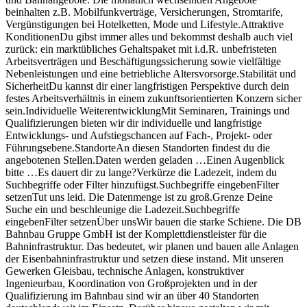
beinhalten z.B. Mobilfunkverträge, Versicherungen, Stromtarife,
Vergünstigungen bei Hotelketten, Mode und Lifestyle.Attraktive
KonditionenDu gibst immer alles und bekommst deshalb auch viel
zurück: ein marktübliches Gehaltspaket mit i.d.R. unbefristeten
Arbeitsverträgen und Beschäftigungssicherung sowie vielfältige
Nebenleistungen und eine betriebliche Altersvorsorge.Stabilität und
SicherheitDu kannst dir einer langfristigen Perspektive durch dein
festes Arbeitsverhältnis in einem zukunftsorientierten Konzern sicher
sein.Individuelle WeiterentwicklungMit Seminaren, Trainings und
Qualifizierungen bieten wir dir individuelle und langfristige
Entwicklungs- und Aufstiegschancen auf Fach-, Projekt- oder
Führungsebene.StandorteAn diesen Standorten findest du die
angebotenen Stellen.Daten werden geladen …Einen Augenblick
bitte …Es dauert dir zu lange?Verkürze die Ladezeit, indem du
Suchbegriffe oder Filter hinzufügst.Suchbegriffe eingebenFilter
setzenTut uns leid. Die Datenmenge ist zu groß.Grenze Deine
Suche ein und beschleunige die Ladezeit.Suchbegriffe
eingebenFilter setzenÜber unsWir bauen die starke Schiene. Die DB
Bahnbau Gruppe GmbH ist der Komplettdienstleister für die
Bahninfrastruktur. Das bedeutet, wir planen und bauen alle Anlagen
der Eisenbahninfrastruktur und setzen diese instand. Mit unseren
Gewerken Gleisbau, technische Anlagen, konstruktiver
Ingenieurbau, Koordination von Großprojekten und in der
Qualifizierung im Bahnbau sind wir an über 40 Standorten