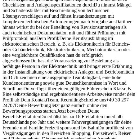
Checklisten und Anlagenspezifikationen durchDu nimmst Mängel
und Schadensbilder mit Beschreibung von technischen
Lösungsvorschlägen auf und führst Instandsetzungen mit
komplexen technischen Anforderungen nach Vorgabe ausDarüber
hinaus wirkst du bei der Erstellung von Revisionsunterlagen als
auch technischen Dokumentation mit und führst Prüfungen mit
Prüfprotokoll ausDein Profil:Deine Berufsausbildung im
elektrotechnischen Bereich, z. B. als Elektroniker:in für Betriebs-
oder Gebäudetechnik, Elektrotechniker:in, Mechatroniker:in oder
eine vergleichbare Qualifikation hast du erfolgreich
abgeschlossenDu hast die Voraussetzung zur Bestellung als
befähigte Person in der Elektrotechnik und bringst erste Erfahrung
in der Instandhaltung von elektrischen Anlagen und Betriebsmitteln
mitDich zeichnen eine ausgeprägte Teamfähigkeit, eine hohe
Kundenorientierung sowie gute Deutschkenntnisse in Wort und
Schrift ausDu verfügst über einen gültigen Führerschein Klasse B
Eine selbstständige und ergebnisorientierte Arbeitsweise rundet dein
Profil ab Dein KontaktTeam, RecruitingSchreibe uns+49 30 297
24707Deine BewerbungJetzt ganz einfach online den
Bewerbungsprozess starten.Jetzt bewerben Deine
BenefitsFreifahrtenDu erhältst bis zu 16 Freifahrten innerhalb
Deutschlands pro Jahr und weitere Fahrvergünstigungen für deine
Freunde und Familie.Freizeit sponsored by BahnDu profitierst von
Vergünstigungen in den Bereichen Shopping, Freizeitwelt, Reisen
und Bahnangebote. Die monatlich wechselnden Angebote