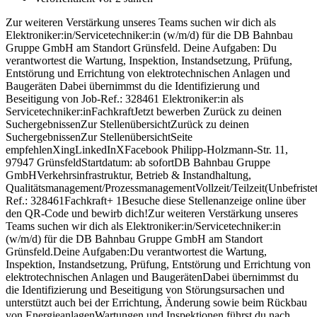
Zur weiteren Verstärkung unseres Teams suchen wir dich als
Elektroniker:in/Servicetechniker:in (w/m/d) für die DB Bahnbau
Gruppe GmbH am Standort Grünsfeld. Deine Aufgaben: Du
verantwortest die Wartung, Inspektion, Instandsetzung, Prüfung,
Entstörung und Errichtung von elektrotechnischen Anlagen und
Baugeräten Dabei übernimmst du die Identifizierung und
Beseitigung von Job-Ref.: 328461 Elektroniker:in als
Servicetechniker:inFachkraftJetzt bewerben Zurück zu deinen
SuchergebnissenZur StellenübersichtZurück zu deinen
SuchergebnissenZur StellenübersichtSeite
empfehlenXingLinkedInXFacebook Philipp-Holzmann-Str. 11,
97947 GrünsfeldStartdatum: ab sofortDB Bahnbau Gruppe
GmbHVerkehrsinfrastruktur, Betrieb & Instandhaltung,
Qualitätsmanagement/ProzessmanagementVollzeit/Teilzeit(Unbefristet
Ref.: 328461Fachkraft+ 1Besuche diese Stellenanzeige online über
den QR-Code und bewirb dich!Zur weiteren Verstärkung unseres
Teams suchen wir dich als Elektroniker:in/Servicetechniker:in
(w/m/d) für die DB Bahnbau Gruppe GmbH am Standort
Grünsfeld.Deine Aufgaben:Du verantwortest die Wartung,
Inspektion, Instandsetzung, Prüfung, Entstörung und Errichtung von
elektrotechnischen Anlagen und BaugerätenDabei übernimmst du
die Identifizierung und Beseitigung von Störungsursachen und
unterstützt auch bei der Errichtung, Änderung sowie beim Rückbau
von EnergieanlagenWartungen und Inspektionen führst du nach