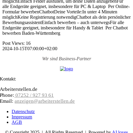
möglichEinfach Felder ausfüllen, um deine Daten anzugebenFür
alle Endgeräte geeignet, insbesondere für PC & Laptop Per Online-
Formular bewerbenChatbotDeine Vorteile:In unter 4 Minuten
möglichKeine Registrierung notwendigChatbot als dein persönlicher
BewerbungsassistentEinfach bewerben – auch unterwegsFür alle
Endgeräte geeignet, insbesondere für Handy & Tablet Per Chatbot
bewerben Baden-Württemberg
Post Views:
16
2024-10-15T07:00:00+02:00
Wir sind
Business-Partner
Kontakt:
Arbeiterstellen.de
Phone:
07252 / 927 93 61
Email:
anzeigen@arbeiterstellen.de
Datenschutz
Impressum
AGB
© Copyright 2025 | All Rights Reserved | Powered by
AI loves