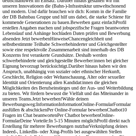
deutschlandweit im Einsatz. Darüber hinaus gestalten wir mit
unseren Innovationen die (Bahn-)-Infrastruktur umweltschonend
und modern. Und dafür brauchen wir dich: Komm in die Familie
der DB Bahnbau Gruppe und hilf uns dabei, die starke Schiene für
kommende Generationen zu bauen.Bewerben ganz einfachProfil
erstellen Angaben machen und jobspezifische Fragen beantworten
Lebenslauf und Anhänge hochladen Daten prüfen und Bewerbung
absenden Jetzt bewerbenHinweiseChancengleichheit und
selbstbestimmte Teilhabe Schwerbehinderter und Gleichgestellter
sowie eine respektvolle Zusammenarbeit sind innerhalb des DB
Konzerns fest verankerte Grundsätze. Deshalb werden
schwerbehinderte und gleichgestellte Bewerber:innen bei gleicher
Eignung bevorzugt berücksichtigt.Darüber hinaus haben wir den
Anspruch, unabhängig von sozialer oder ethnischer Herkunft,
Geschlecht, Religion oder Weltanschauung, Alter oder sexueller
Identität und Orientierung allen Kandidat:innen die gleichen
Möglichkeiten des Berufseinstieges und der Aus- und Weiterbildung
zu bieten. Wir fördern bewusst die Vielfalt und das Miteinander in
unseren Teams.Jetzt bewerben!Wähle deinen
Bewerbungsweg:InformationInformationOnline-FormularFormular
ausfüllen & abschickenPer Online-Formular bewerbenChatbot10
Fragen im Chat beantwortenPer Chatbot bewerbenOnline-
FormularDeine Vorteile:In 5-15 Minuten möglichProfil direkt nach
Erstellung für mehrere Bewerbungen nutzbarVerknüpfung deines
Indeed-, LinkedIn- oder Xing-Profils bei ausgewählten Stellen