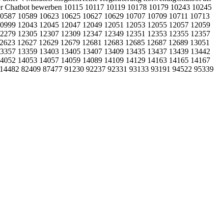
t Per Chatbot bewerben 10115 10117 10119 10178 10179 10243 10245
10587 10589 10623 10625 10627 10629 10707 10709 10711 10713
10999 12043 12045 12047 12049 12051 12053 12055 12057 12059
12279 12305 12307 12309 12347 12349 12351 12353 12355 12357
12623 12627 12629 12679 12681 12683 12685 12687 12689 13051
13357 13359 13403 13405 13407 13409 13435 13437 13439 13442
14052 14053 14057 14059 14089 14109 14129 14163 14165 14167
 14482 82409 87477 91230 92237 92331 93133 93191 94522 95339