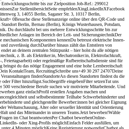
 Entwicklungsschritte bis zur Zielposition Job-Ref.: 299012
rgebnissenZur StellenübersichtSeite empfehlenXingLinkedInXFacebook
enweg 3, 14055 Berlin, Saganer Str. 3, 10317 Berlin,
hkraft+ 0Besuche diese Stellenanzeige online über den QR-Code und
Standort Berlin, Bernau (Berlin), Königs Wusterhausen, Potsdam,
nik. Du durchläufst bei uns mehrere Entwicklungsschritte bis zur
schiedlicher Anlagen im Bereich der Leit- und SicherungstechnikDer
 die mechanischen Komponenten kennenDu betreust elektrische Innen-
g und zuverlässig durchDarüber hinaus zählt das Entstören von
et an deinem zentralen Stützpunkt – hier holst du alle nötigen
hnik, z. B. als Elektriker:in, Mechatroniker:in, Elektrofachkraft,
 Feiertagsarbeit) oder regelmäßige Rufbereitschaftsdienste sind für
ng bringst du das nötige Engagement und eine hohe Lernbereitschaft
ab Dein KontaktTeam, RecruitingSchreibe uns+49 30 297 24707Deine
Veranstaltungen findenStandorteAn diesen Standorten findest du die
der Filter hinzufügst.Suchbegriffe eingebenFilter setzenTut uns
er 500 verschiedene Berufe suchen wir motivierte Mitarbeitende. Und
.Bewerben ganz einfachProfil erstellen Angaben machen und
cengleichheit und selbstbestimmte Teilhabe Schwerbehinderter und
rbehinderte und gleichgestellte Bewerber:innen bei gleicher Eignung
der Weltanschauung, Alter oder sexueller Identität und Orientierung
ielfalt und das Miteinander in unseren Teams.Jetzt bewerben!Wähle
Fragen im Chat beantwortenPer Chatbot bewerbenOnline-
LinkedIn- oder Xing-Profils möglichEinfach Felder ausfüllen, um
 unter 4 Minuten möglichKeine Registrierung notwendigChatbot als