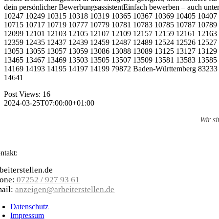
dein persönlicher BewerbungsassistentEinfach bewerben – auch unt
10247 10249 10315 10318 10319 10365 10367 10369 10405 10407
10715 10717 10719 10777 10779 10781 10783 10785 10787 10789
12099 12101 12103 12105 12107 12109 12157 12159 12161 12163
12359 12435 12437 12439 12459 12487 12489 12524 12526 12527
13053 13055 13057 13059 13086 13088 13089 13125 13127 13129
13465 13467 13469 13503 13505 13507 13509 13581 13583 13585
14169 14193 14195 14197 14199 79872 Baden-Württemberg 83233
14641
Post Views:
16
2024-03-25T07:00:00+01:00
Wir s
ntakt:
beiterstellen.de
one:
07252 / 927 93 61
ail:
anzeigen@arbeiterstellen.de
Datenschutz
Impressum