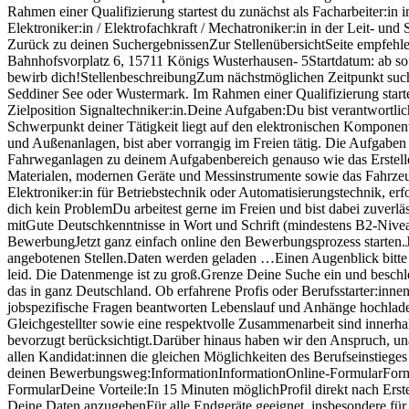
Rahmen einer Qualifizierung startest du zunächst als Facharbeiter:in
Elektroniker:in / Elektrofachkraft / Mechatroniker:in in der Leit-
Zurück zu deinen SuchergebnissenZur StellenübersichtSeite empfehl
Bahnhofsvorplatz 6, 15711 Königs Wusterhausen- 5Startdatum: ab sof
bewirb dich!StellenbeschreibungZum nächstmöglichen Zeitpunkt such
Seddiner See oder Wustermark. Im Rahmen einer Qualifizierung startes
Zielposition Signaltechniker:in.Deine Aufgaben:Du bist verantwortlic
Schwerpunkt deiner Tätigkeit liegt auf den elektronischen Komponen
und Außenanlagen, bist aber vorrangig im Freien tätig. Die Aufgaben
Fahrweganlagen zu deinem Aufgabenbereich genauso wie das Erstellen
Materialen, modernen Geräte und Messinstrumente sowie das Fahrzeug a
Elektroniker:in für Betriebstechnik oder Automatisierungstechnik, er
dich kein ProblemDu arbeitest gerne im Freien und bist dabei zuverlä
mitGute Deutschkenntnisse in Wort und Schrift (mindestens B2-Nive
BewerbungJetzt ganz einfach online den Bewerbungsprozess starten.J
angebotenen Stellen.Daten werden geladen …Einen Augenblick bitte …E
leid. Die Datenmenge ist zu groß.Grenze Deine Suche ein und beschl
das in ganz Deutschland. Ob erfahrene Profis oder Berufsstarter:inn
jobspezifische Fragen beantworten Lebenslauf und Anhänge hochlad
Gleichgestellter sowie eine respektvolle Zusammenarbeit sind inner
bevorzugt berücksichtigt.Darüber hinaus haben wir den Anspruch, una
allen Kandidat:innen die gleichen Möglichkeiten des Berufseinstiege
deinen Bewerbungsweg:InformationInformationOnline-FormularFormu
FormularDeine Vorteile:In 15 Minuten möglichProfil direkt nach Ers
Deine Daten anzugebenFür alle Endgeräte geeignet, insbesondere fü