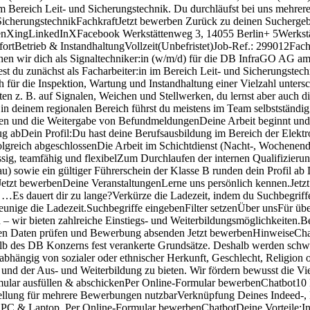
 im Bereich Leit- und Sicherungstechnik. Du durchläufst bei uns mehrere
 und SicherungstechnikFachkraftJetzt bewerben Zurück zu deinen Suche
enXingLinkedInXFacebook Werkstättenweg 3, 14055 Berlin+ 5Werkstätt
ortBetrieb & InstandhaltungVollzeit(Unbefristet)Job-Ref.: 299012Fac
en wir dich als Signaltechniker:in (w/m/d) für die DB InfraGO AG am 
t du zunächst als Facharbeiter:in im Bereich Leit- und Sicherungstech
h für die Inspektion, Wartung und Instandhaltung einer Vielzahl unter
ten z. B. auf Signalen, Weichen und Stellwerken, du lernst aber auch
 in deinem regionalen Bereich führst du meistens im Team selbstständi
 und die Weitergabe von BefundmeldungenDeine Arbeit beginnt und end
bDein Profil:Du hast deine Berufsausbildung im Bereich der Elektrotec
folgreich abgeschlossenDie Arbeit im Schichtdienst (Nacht-, Wochenend-,
ssig, teamfähig und flexibelZum Durchlaufen der internen Qualifizieru
au) sowie ein gültiger Führerschein der Klasse B runden dein Profil 
etzt bewerbenDeine VeranstaltungenLerne uns persönlich kennen.Jetzt 
s dauert dir zu lange?Verkürze die Ladezeit, indem du Suchbegriffe o
eunige die Ladezeit.Suchbegriffe eingebenFilter setzenÜber unsFür üb
en – wir bieten zahlreiche Einstiegs- und Weiterbildungsmöglichkeiten
en Daten prüfen und Bewerbung absenden Jetzt bewerbenHinweiseChan
halb des DB Konzerns fest verankerte Grundsätze. Deshalb werden schwe
bhängig von sozialer oder ethnischer Herkunft, Geschlecht, Religion o
s und der Aus- und Weiterbildung zu bieten. Wir fördern bewusst die V
lar ausfüllen & abschickenPer Online-Formular bewerbenChatbot10 
tellung für mehrere Bewerbungen nutzbarVerknüpfung Deines Indeed-, 
r PC & Laptop Per Online-Formular bewerbenChatbotDeine Vorteile:In