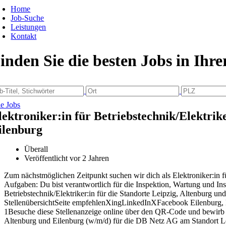
Home
Job-Suche
Leistungen
Kontakt
inden Sie die besten Jobs in Ihr
le Jobs
lektroniker:in für Betriebstechnik/Elektrik
ilenburg
Überall
Veröffentlicht vor 2 Jahren
Zum nächstmöglichen Zeitpunkt suchen wir dich als Elektroniker:in f
Aufgaben: Du bist verantwortlich für die Inspektion, Wartung und Ins
Betriebstechnik/Elektriker:in für die Standorte Leipzig, Altenburg
StellenübersichtSeite empfehlenXingLinkedInXFacebook Eilenburg, L
1Besuche diese Stellenanzeige online über den QR-Code und bewirb di
Altenburg und Eilenburg (w/m/d) für die DB Netz AG am Standort Lei