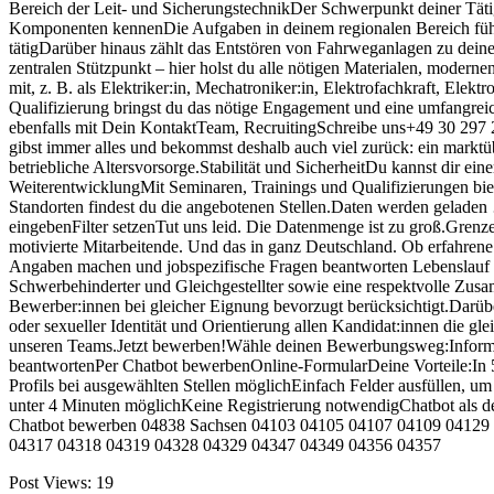
Bereich der Leit- und SicherungstechnikDer Schwerpunkt deiner Tätig
Komponenten kennenDie Aufgaben in deinem regionalen Bereich führst
tätigDarüber hinaus zählt das Entstören von Fahrweganlagen zu dei
zentralen Stützpunkt – hier holst du alle nötigen Materialen, moder
mit, z. B. als Elektriker:in, Mechatroniker:in, Elektrofachkraft, Ele
Qualifizierung bringst du das nötige Engagement und eine umfangreiche
ebenfalls mit Dein KontaktTeam, RecruitingSchreibe uns+49 30 297 
gibst immer alles und bekommst deshalb auch viel zurück: ein marktüb
betriebliche Altersvorsorge.Stabilität und SicherheitDu kannst dir eine
WeiterentwicklungMit Seminaren, Trainings und Qualifizierungen biet
Standorten findest du die angebotenen Stellen.Daten werden geladen 
eingebenFilter setzenTut uns leid. Die Datenmenge ist zu groß.Grenz
motivierte Mitarbeitende. Und das in ganz Deutschland. Ob erfahrene 
Angaben machen und jobspezifische Fragen beantworten Lebenslauf
Schwerbehinderter und Gleichgestellter sowie eine respektvolle Zus
Bewerber:innen bei gleicher Eignung bevorzugt berücksichtigt.Darüb
oder sexueller Identität und Orientierung allen Kandidat:innen die gl
unseren Teams.Jetzt bewerben!Wähle deinen Bewerbungsweg:Informa
beantwortenPer Chatbot bewerbenOnline-FormularDeine Vorteile:In 5
Profils bei ausgewählten Stellen möglichEinfach Felder ausfüllen, 
unter 4 Minuten möglichKeine Registrierung notwendigChatbot als d
Chatbot bewerben 04838 Sachsen 04103 04105 04107 04109 04129
04317 04318 04319 04328 04329 04347 04349 04356 04357
Post Views:
19