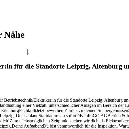
er Nähe
er:in für die Standorte Leipzig, Altenburg 
ür Betriebstechnik/Elektriker:in für die Standorte Leipzig, Altenburg
tandhaltung einer Vielzahl unterschiedlicher Anlagen im Bereich der L
 und EilenburgFachkraftJetzt bewerben Zurück zu deinen Suchergebnisse
eipzig, DeutschlandStartdatum: ab sofortDB InfraGO AGBetrieb & Ins
ch!Zum nächstmöglichen Zeitpunkt suchen wir dich als Elektroniker:in 
pzig.Deine Aufgaben:Du bist verantwortlich für die Inspektion, Wartu