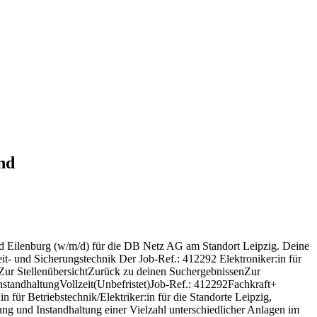
und
 und Eilenburg (w/m/d) für die DB Netz AG am Standort Leipzig. Deine
eit- und Sicherungstechnik Der Job-Ref.: 412292 Elektroniker:in für
nZur StellenübersichtZurück zu deinen SuchergebnissenZur
tandhaltungVollzeit(Unbefristet)Job-Ref.: 412292Fachkraft+
für Betriebstechnik/Elektriker:in für die Standorte Leipzig,
ng und Instandhaltung einer Vielzahl unterschiedlicher Anlagen im