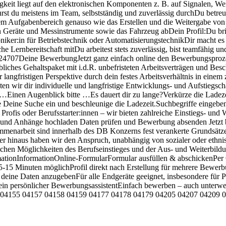
keit liegt auf den elektronischen Komponenten z. B. auf Signalen, We
 du meistens im Team, selbstständig und zuverlässig durchDu betreust
nem Aufgabenbereich genauso wie das Erstellen und die Weitergabe v
nen Geräte und Messinstrumente sowie das Fahrzeug abDein Profil:Du bri
ktroniker:in für Betriebstechnik oder AutomatisierungstechnikDir macht e
 Lernbereitschaft mitDu arbeitest stets zuverlässig, bist teamfähig un
24707Deine BewerbungJetzt ganz einfach online den Bewerbungsprozes
liches Gehaltspaket mit i.d.R. unbefristeten Arbeitsverträgen und Bes
r langfristigen Perspektive durch dein festes Arbeitsverhältnis in einem
en wir dir individuelle und langfristige Entwicklungs- und Aufstiegs
…Einen Augenblick bitte …Es dauert dir zu lange?Verkürze die Ladezei
e Deine Suche ein und beschleunige die Ladezeit.Suchbegriffe eingebe
Profis oder Berufsstarter:innen – wir bieten zahlreiche Einstiegs- und
 und Anhänge hochladen Daten prüfen und Bewerbung absenden Jetzt 
ammenarbeit sind innerhalb des DB Konzerns fest verankerte Grundsätz
er hinaus haben wir den Anspruch, unabhängig von sozialer oder ethni
eichen Möglichkeiten des Berufseinstieges und der Aus- und Weiterbildu
tionInformationOnline-FormularFormular ausfüllen & abschickenPer
-15 Minuten möglichProfil direkt nach Erstellung für mehrere Bewer
um deine Daten anzugebenFür alle Endgeräte geeignet, insbesondere f
ein persönlicher BewerbungsassistentEinfach bewerben – auch unterwe
 04155 04157 04158 04159 04177 04178 04179 04205 04207 04209 