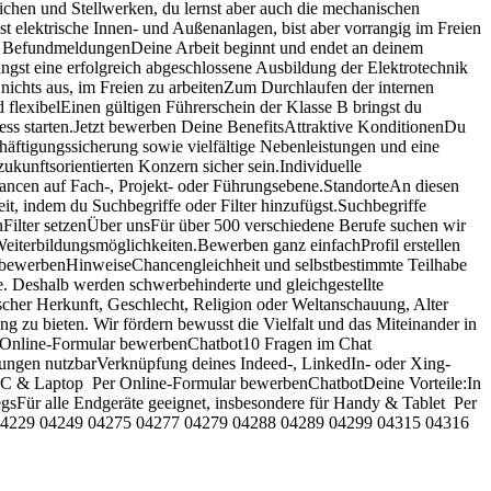
ichen und Stellwerken, du lernst aber auch die mechanischen
 elektrische Innen- und Außenanlagen, bist aber vorrangig im Freien
on BefundmeldungenDeine Arbeit beginnt und endet an deinem
ngst eine erfolgreich abgeschlossene Ausbildung der Elektrotechnik
s nichts aus, im Freien zu arbeitenZum Durchlaufen der internen
d flexibelEinen gültigen Führerschein der Klasse B bringst du
s starten.Jetzt bewerben Deine BenefitsAttraktive KonditionenDu
chäftigungssicherung sowie vielfältige Nebenleistungen und eine
 zukunftsorientierten Konzern sicher sein.Individuelle
chancen auf Fach-, Projekt- oder Führungsebene.StandorteAn diesen
t, indem du Suchbegriffe oder Filter hinzufügst.Suchbegriffe
nFilter setzenÜber unsFür über 500 verschiedene Berufe suchen wir
 Weiterbildungsmöglichkeiten.Bewerben ganz einfachProfil erstellen
bewerbenHinweiseChancengleichheit und selbstbestimmte Teilhabe
e. Deshalb werden schwerbehinderte und gleichgestellte
scher Herkunft, Geschlecht, Religion oder Weltanschauung, Alter
ng zu bieten. Wir fördern bewusst die Vielfalt und das Miteinander in
 Online-Formular bewerbenChatbot10 Fragen im Chat
bungen nutzbarVerknüpfung deines Indeed-, LinkedIn- oder Xing-
ür PC & Laptop Per Online-Formular bewerbenChatbotDeine Vorteile:In
gsFür alle Endgeräte geeignet, insbesondere für Handy & Tablet Per
04229 04249 04275 04277 04279 04288 04289 04299 04315 04316