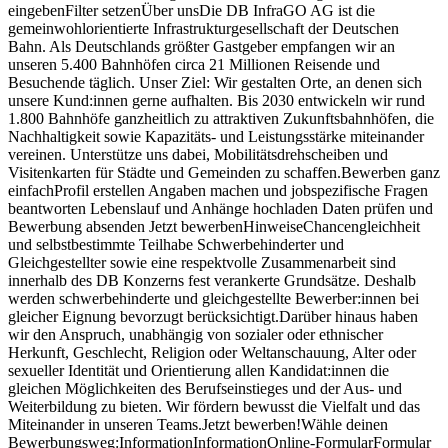
eingebenFilter setzenÜber unsDie DB InfraGO AG ist die
gemeinwohlorientierte Infrastrukturgesellschaft der Deutschen
Bahn. Als Deutschlands größter Gastgeber empfangen wir an
unseren 5.400 Bahnhöfen circa 21 Millionen Reisende und
Besuchende täglich. Unser Ziel: Wir gestalten Orte, an denen sich
unsere Kund:innen gerne aufhalten. Bis 2030 entwickeln wir rund
1.800 Bahnhöfe ganzheitlich zu attraktiven Zukunftsbahnhöfen, die
Nachhaltigkeit sowie Kapazitäts- und Leistungsstärke miteinander
vereinen. Unterstütze uns dabei, Mobilitätsdrehscheiben und
Visitenkarten für Städte und Gemeinden zu schaffen.Bewerben ganz
einfachProfil erstellen Angaben machen und jobspezifische Fragen
beantworten Lebenslauf und Anhänge hochladen Daten prüfen und
Bewerbung absenden Jetzt bewerbenHinweiseChancengleichheit
und selbstbestimmte Teilhabe Schwerbehinderter und
Gleichgestellter sowie eine respektvolle Zusammenarbeit sind
innerhalb des DB Konzerns fest verankerte Grundsätze. Deshalb
werden schwerbehinderte und gleichgestellte Bewerber:innen bei
gleicher Eignung bevorzugt berücksichtigt.Darüber hinaus haben
wir den Anspruch, unabhängig von sozialer oder ethnischer
Herkunft, Geschlecht, Religion oder Weltanschauung, Alter oder
sexueller Identität und Orientierung allen Kandidat:innen die
gleichen Möglichkeiten des Berufseinstieges und der Aus- und
Weiterbildung zu bieten. Wir fördern bewusst die Vielfalt und das
Miteinander in unseren Teams.Jetzt bewerben!Wähle deinen
Bewerbungsweg:InformationInformationOnline-FormularFormular