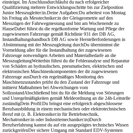
einsteigst. Im Anschlussdurchläufst du nach erfolgreicher
Qualifizierung mehrere Entwicklungsschritte bis zur Zielposition
Junior Messzugleiter:in.Deine Aufgaben:Du arbeitest von Montag
bis Freitag als Messtechniker:in der Gleisgeometrie auf den
Messzügen der Fahrwegmessung und bist am Wochenende zu
HauseDabei führst du die regelkonforme Wartung und Pflege der
zugewiesenen Fahrzeuge gemäß Richtlinie 931 der DB AG,
Instandhaltungshandbuch DB AG sowie Herstellerforderungen in
Abstimmung mit der Messzugleitung durchDu übernimmst die
Vormeldung aller für die Instandhaltung der zugewiesenen
Fahrzeuge notwendigen Arbeiten und Materialbedarfe an die
MesszugleitungWeiterhin führst du die Fehleranalyse und Reparatur
von Schäden an hydraulischen, pneumatischen, elektrischen und
elektronischen Maschinenkomponenten der dir zugewiesenen
Fahrzeuge ausDurch ein regelmäßiges Monitoring des
Maschinenzustandes prüfst du den Zustand der Fahrzeuge und
initiierst Maßnahmen bei Abweichungen vom
SollzustandAbschließend bist du für die Meldung von Störungen
und Unregelmäßigkeiten gemäß Meldeordnung an die 24h-Leitstelle
zuständigDein Profil:Du bringst eine erfolgreich abgeschlossene
Berufsausbildung in einem mechanischen oder elektrotechnischen
Beruf mit (z. B. Elektroniker:in für Betriebstechnik,
Mechatroniker:in oder Industriemechaniker:in)Durch
Berufserfahrung kannst du auf ein ausgeprägtes technisches Wissen
zurückgreifenDer sichere Umgang mit Standard EDV-Systemen