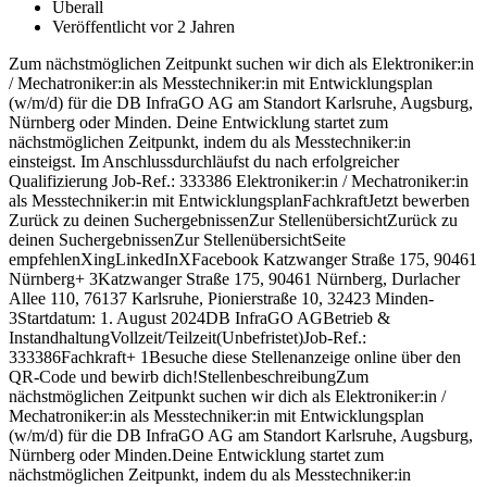
Überall
Veröffentlicht vor 2 Jahren
Zum nächstmöglichen Zeitpunkt suchen wir dich als Elektroniker:in
/ Mechatroniker:in als Messtechniker:in mit Entwicklungsplan
(w/m/d) für die DB InfraGO AG am Standort Karlsruhe, Augsburg,
Nürnberg oder Minden. Deine Entwicklung startet zum
nächstmöglichen Zeitpunkt, indem du als Messtechniker:in
einsteigst. Im Anschlussdurchläufst du nach erfolgreicher
Qualifizierung Job-Ref.: 333386 Elektroniker:in / Mechatroniker:in
als Messtechniker:in mit EntwicklungsplanFachkraftJetzt bewerben
Zurück zu deinen SuchergebnissenZur StellenübersichtZurück zu
deinen SuchergebnissenZur StellenübersichtSeite
empfehlenXingLinkedInXFacebook Katzwanger Straße 175, 90461
Nürnberg+ 3Katzwanger Straße 175, 90461 Nürnberg, Durlacher
Allee 110, 76137 Karlsruhe, Pionierstraße 10, 32423 Minden-
3Startdatum: 1. August 2024DB InfraGO AGBetrieb &
InstandhaltungVollzeit/Teilzeit(Unbefristet)Job-Ref.:
333386Fachkraft+ 1Besuche diese Stellenanzeige online über den
QR-Code und bewirb dich!StellenbeschreibungZum
nächstmöglichen Zeitpunkt suchen wir dich als Elektroniker:in /
Mechatroniker:in als Messtechniker:in mit Entwicklungsplan
(w/m/d) für die DB InfraGO AG am Standort Karlsruhe, Augsburg,
Nürnberg oder Minden.Deine Entwicklung startet zum
nächstmöglichen Zeitpunkt, indem du als Messtechniker:in