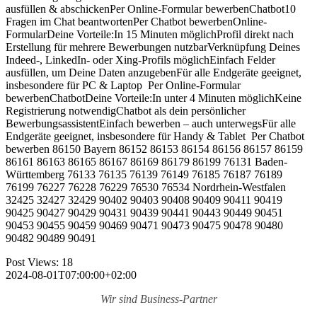
ausfüllen & abschickenPer Online-Formular bewerbenChatbot10
Fragen im Chat beantwortenPer Chatbot bewerbenOnline-
FormularDeine Vorteile:In 15 Minuten möglichProfil direkt nach
Erstellung für mehrere Bewerbungen nutzbarVerknüpfung Deines
Indeed-, LinkedIn- oder Xing-Profils möglichEinfach Felder
ausfüllen, um Deine Daten anzugebenFür alle Endgeräte geeignet,
insbesondere für PC & Laptop Per Online-Formular
bewerbenChatbotDeine Vorteile:In unter 4 Minuten möglichKeine
Registrierung notwendigChatbot als dein persönlicher
BewerbungsassistentEinfach bewerben – auch unterwegsFür alle
Endgeräte geeignet, insbesondere für Handy & Tablet Per Chatbot
bewerben 86150 Bayern 86152 86153 86154 86156 86157 86159
86161 86163 86165 86167 86169 86179 86199 76131 Baden-
Württemberg 76133 76135 76139 76149 76185 76187 76189
76199 76227 76228 76229 76530 76534 Nordrhein-Westfalen
32425 32427 32429 90402 90403 90408 90409 90411 90419
90425 90427 90429 90431 90439 90441 90443 90449 90451
90453 90455 90459 90469 90471 90473 90475 90478 90480
90482 90489 90491
Post Views:
18
2024-08-01T07:00:00+02:00
Wir sind
Business-Partner