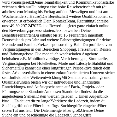
wird vorausgesetztDeine Teamfähigkeit und Kommunikationsstärke
zeichnen dich ausDu bringst eine hohe Reisebereitschaft mit (du
arbeitest von Montag bis Freitag auf den Messzügen und bist am
Wochenende zu Hause)Die Bereitschaft weitere Qualifikationen zu
erwerben ist erforderlich Dein KontaktTeam, RecruitingSchreibe
uns+49 30 297 24707Deine BewerbungJetzt ganz einfach online
den Bewerbungsprozess starten.Jetzt bewerben Deine
BenefitsFreifahrtenDu erhältst bis zu 16 Freifahrten innerhalb
Deutschlands pro Jahr und weitere Fahrvergünstigungen für deine
Freunde und Familie.Freizeit sponsored by BahnDu profitierst von
Vergünstigungen in den Bereichen Shopping, Freizeitwelt, Reisen
und Bahnangebote. Die monatlich wechselnden Angebote
beinhalten z.B. Mobilfunkverträge, Versicherungen, Stromtarife,
Vergünstigungen bei Hotelketten, Mode und Lifestyle.Stabilität und
SicherheitDu kannst dir einer langfristigen Perspektive durch dein
festes Arbeitsverhältnis in einem zukunftsorientierten Konzern sicher
sein.Individuelle WeiterentwicklungMit Seminaren, Trainings und
Qualifizierungen bieten wir dir individuelle und langfristige
Entwicklungs- und Aufstiegschancen auf Fach-, Projekt- oder
Führungsebene.StandorteAn diesen Standorten findest du die
angebotenen Stellen.Daten werden geladen …Einen Augenblick
bitte …Es dauert dir zu lange?Verkürze die Ladezeit, indem du
Suchbegriffe oder Filter hinzufügst.Suchbegriffe eingebenFilter
setzenTut uns leid. Die Datenmenge ist zu groß.Grenze Deine
Suche ein und beschleunige die Ladezeit.Suchbegriffe