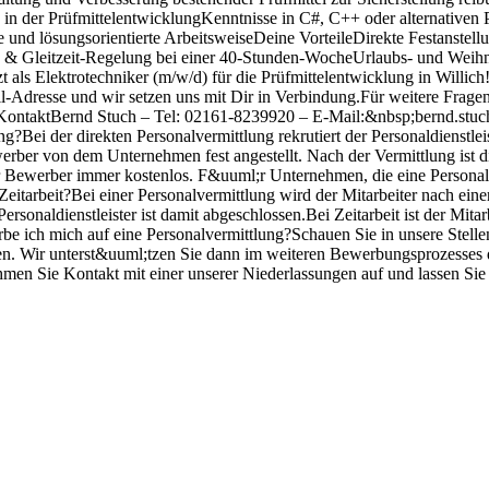
g in der PrüfmittelentwicklungKenntnisse in C#, C++ oder alternativ
 und lösungsorientierte ArbeitsweiseDeine VorteileDirekte Festanstel
 & Gleitzeit-Regelung bei einer 40-Stunden-WocheUrlaubs- und Weihn
t als Elektrotechniker (m/w/d) für die Prüfmittelentwicklung in Willi
Adresse und wir setzen uns mit Dir in Verbindung.Für weitere Frage
.KontaktBernd Stuch – Tel: 02161-8239920 – E-Mail:&nbsp;bernd.st
g?Bei der direkten Personalvermittlung rekrutiert der Personaldienstlei
ber von dem Unternehmen fest angestellt. Nach der Vermittlung ist die 
 Bewerber immer kostenlos. F&uuml;r Unternehmen, die eine Personalver
Zeitarbeit?Bei einer Personalvermittlung wird der Mitarbeiter nach ein
rsonaldienstleister ist damit abgeschlossen.Bei Zeitarbeit ist der Mitar
ich mich auf eine Personalvermittlung?Schauen Sie in unsere Stellen
. Wir unterst&uuml;tzen Sie dann im weiteren Bewerbungsprozesses de
men Sie Kontakt mit einer unserer Niederlassungen auf und lassen Sie s
ind
Business-Partner