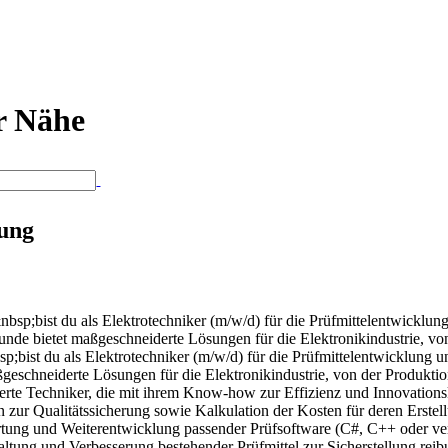
er Nähe
lung
bsp;bist du als Elektrotechniker (m/w/d) für die Prüfmittelentwicklu
Kunde bietet maßgeschneiderte Lösungen für die Elektronikindustrie, v
;bist du als Elektrotechniker (m/w/d) für die Prüfmittelentwicklung 
ßgeschneiderte Lösungen für die Elektronikindustrie, von der Produkt
erte Techniker, die mit ihrem Know-how zur Effizienz und Innovations
 zur Qualitätssicherung sowie Kalkulation der Kosten für deren Erst
rtung und Weiterentwicklung passender Prüfsoftware (C#, C++ oder v
altung und Verbesserung bestehender Prüfmittel zur Sicherstellung re