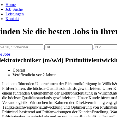
Home
Job-Suche
Leistungen
Kontakt
inden Sie die besten Jobs in Ihr
le Jobs
lektrotechniker (m/w/d) Prüfmittelentwick
Überall
Veröffentlicht vor 2 Jahren
In einem führenden Unternehmen der Elektronikfertigung in Willich&n
Prüfverfahren, die höchste Qualitätsstandards gewährleisten. Unser 
einem führenden Unternehmen der Elektronikfertigung in Willich&nbsp
die höchste Qualitätsstandards gewährleisten. Unser Kunde bietet ma
Versandlogistik. Wir suchen im Rahmen der Direktvermittlung engagi
TätigkeitsschwerpunkteEntwicklung und Optimierung von Prüfmitteln
Prüfmittel basierend auf Prüfanweisungen der KundenErstellung, Wa
Prüfstrategien zu entwickeln und zu optimierenRegelmäßige Instandh