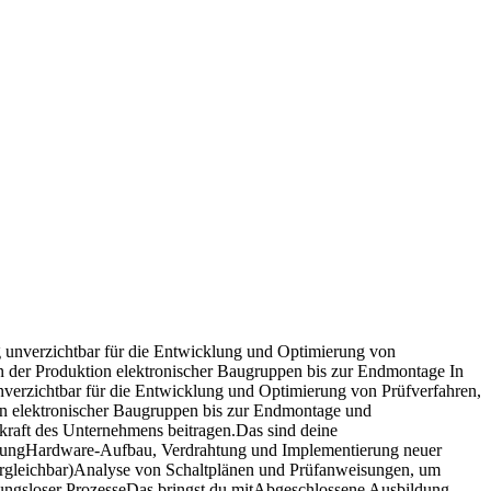
ng unverzichtbar für die Entwicklung und Optimierung von
on der Produktion elektronischer Baugruppen bis zur Endmontage In
unverzichtbar für die Entwicklung und Optimierung von Prüfverfahren,
ion elektronischer Baugruppen bis zur Endmontage und
kraft des Unternehmens beitragen.Das sind deine
ellungHardware-Aufbau, Verdrahtung und Implementierung neuer
ergleichbar)Analyse von Schaltplänen und Prüfanweisungen, um
ibungsloser ProzesseDas bringst du mitAbgeschlossene Ausbildung