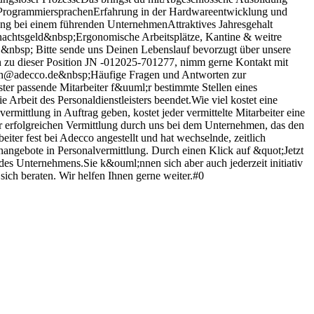
en ProgrammiersprachenErfahrung in der Hardwareentwicklung und
lung bei einem führenden UnternehmenAttraktives Jahresgehalt
achtsgeld&nbsp;Ergonomische Arbeitsplätze, Kantine & weitre
ch!&nbsp; Bitte sende uns Deinen Lebenslauf bevorzugt über unsere
n zu dieser Position JN -012025-701277, nimm gerne Kontakt mit
uch@adecco.de&nbsp;Häufige Fragen und Antworten zur
ster passende Mitarbeiter f&uuml;r bestimmte Stellen eines
Arbeit des Personaldienstleisters beendet.Wie viel kostet eine
mittlung in Auftrag geben, kostet jeder vermittelte Mitarbeiter eine
er erfolgreichen Vermittlung durch uns bei dem Unternehmen, das den
beiter fest bei Adecco angestellt und hat wechselnde, zeitlich
angebote in Personalvermittlung. Durch einen Klick auf &quot;Jetzt
s Unternehmens.Sie k&ouml;nnen sich aber auch jederzeit initiativ
ich beraten. Wir helfen Ihnen gerne weiter.#0