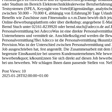
oder Studium im Bereich ElektrotechnikIdealerweise Berufserfahrun
Testsystemen (SPEA, Keysight von Vorteil)Eigenständige, analytische
zwischen 50.000 – 70.000 €, abhängig von Erfahrung30 Tage Urlaub
Benefits wie Zuschüsse zum Fitnesstudio u.v.m.Dann bewirb dich jetz
Online-Bewerbungsplattform oder über die&nbsp; angegebene E-Mail-
Bernd Stuch unter 02161-8239920 oder bernd.stuch@adecco.de auf
Personalvermittlung bei AdeccoWas ist eine direkte Personalvermittlun
Unternehmens und vermittelt sie. Anschlie&szlig;end werden die Bewer
Personalvermittlung?Bei Adecco ist die Personalvermittlung f&uuml;r
Provision.Was ist der Unterschied zwischen Personalvermittlung und 
Job ausgeschrieben hat, fest angestellt. Die Zusammenarbeit mit dem Pe
begrenzte Eins&auml;tze bei unseren Kundenunternehmen.Wie bewerbe 
bewerben&quot; k&ouml;nnen Sie sich direkt auf diesen Job bewerben
bei uns bewerben. Wir schlagen Ihnen dann passende Stellen vor. Neh
Post Views:
10
2025-01-28T02:00:00+01:00
Wir s
ntakt:
beiterstellen.de