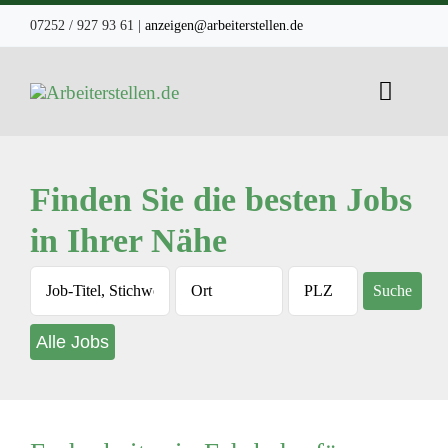
Zum
07252 / 927 93 61
|
anzeigen@arbeiterstellen.de
Inhalt
springen
Toggle
Naviga
Home
Finden Sie die besten Jobs
Job-Suche
in Ihrer Nähe
Leistungen
Kontakt
Alle Jobs