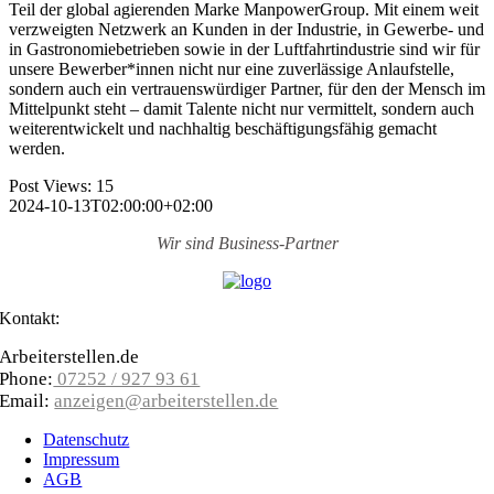
Teil der global agierenden Marke ManpowerGroup. Mit einem weit
verzweigten Netzwerk an Kunden in der Industrie, in Gewerbe- und
in Gastronomie­betrieben sowie in der Luftfahrt­industrie sind wir für
unsere Bewerber­*innen nicht nur eine zuverlässige Anlauf­stelle,
sondern auch ein vertrauens­würdiger Partner, für den der Mensch im
Mittelpunkt steht – damit Talente nicht nur vermittelt, sondern auch
weiter­entwickelt und nachhaltig beschäftigungs­fähig gemacht
werden.
Post Views:
15
2024-10-13T02:00:00+02:00
Wir sind
Business-Partner
Kontakt:
Arbeiterstellen.de
Phone:
07252 / 927 93 61
Email:
anzeigen@arbeiterstellen.de
Datenschutz
Impressum
AGB