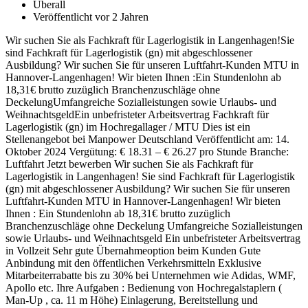
Überall
Veröffentlicht vor 2 Jahren
Wir suchen Sie als Fachkraft für Lagerlogistik in Langenhagen!Sie
sind Fachkraft für Lagerlogistik (gn) mit abgeschlossener
Ausbildung? Wir suchen Sie für unseren Luftfahrt-Kunden MTU in
Hannover-Langenhagen! Wir bieten Ihnen :Ein Stundenlohn ab
18,31€ brutto zuzüglich Branchenzuschläge ohne
DeckelungUmfangreiche Sozialleistungen sowie Urlaubs- und
WeihnachtsgeldEin unbefristeter Arbeitsvertrag Fachkraft für
Lagerlogistik (gn) im Hochregallager / MTU Dies ist ein
Stellenangebot bei Manpower Deutschland Veröffentlicht am: 14.
Oktober 2024 Vergütung: € 18.31 – € 26.27 pro Stunde Branche:
Luftfahrt Jetzt bewerben Wir suchen Sie als Fachkraft für
Lagerlogistik in Langenhagen! Sie sind Fachkraft für Lagerlogistik
(gn) mit abgeschlossener Ausbildung? Wir suchen Sie für unseren
Luftfahrt-Kunden MTU in Hannover-Langenhagen! Wir bieten
Ihnen : Ein Stundenlohn ab 18,31€ brutto zuzüglich
Branchenzuschläge ohne Deckelung Umfangreiche Sozialleistungen
sowie Urlaubs- und Weihnachtsgeld Ein unbefristeter Arbeitsvertrag
in Vollzeit Sehr gute Übernahmeoption beim Kunden Gute
Anbindung mit den öffentlichen Verkehrsmitteln Exklusive
Mitarbeiterrabatte bis zu 30% bei Unternehmen wie Adidas, WMF,
Apollo etc. Ihre Aufgaben : Bedienung von Hochregalstaplern (
Man-Up , ca. 11 m Höhe) Einlagerung, Bereitstellung und