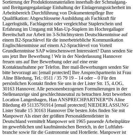
Sortierung der Produktionsmaterialien innerhalb der Schmalgang-
und Breitgangregalanlage Einhaltung der Einlagerungssicherheit im
Arbeitsbereich Durchführung von Dokumentenpflege Ihre
Qualifikation: Abgeschlossene Ausbildung als Fachkraft für
Lagerlogistik, Fachlagerist oder vergleichbar Staplerschein und
Erfahrung im Umgang mit Man-Up-Staplern im Hochregallager
Bereitschaft zur Arbeit im 3-Schichtsystem Deutschkenntnisse auf
einem B2-Sprachlevel für die innerbetriebliche Kommunikation
Englischkenntnisse auf einem A2-Sprachlevel von Vorteil
Grundkenntnisse SAP wünschenswert Interessiert? Dann senden Sie
uns jetzt Ihre Bewerbung ! Wir in der Niederlassung Hannover
freuen uns auf Ihre Bewerbung oder auf eine erste
Kontaktaufnahme per Telefon. Ihre mail-Bewerbungen senden Sie
bitte bevorzugt an: [email protected] Ihre Ansprechpartnerin ist Frau
Aline Bliedung, Tel.: 0511 / 35 79 19 – 14 oder – 0 Für den
persönlichen Kontakt finden Sie uns in der Lister Str. 15, 4.OG,
30163 Hannover. Alle personenbezogenen Formulierungen in der
Stellenanzeige sind geschlechtsneutral zu betrachten Jetzt bewerben
Location Langenhagen, Han ANSPRECHPARTNER*IN Aline
Bliedung 49 51135791914 [email protected] NIEDERLASSUNG
Lister Straße 15 30163 Hannover Die besten Jobs finden Sie mit
Manpower Als einer der größten Personal­dienst­leister in
Deutschland vermittelt Manpower seit 1965 passende Arbeits­plätze
im gewerblichen und kaufmännischen Bereich, in der Luftfahrt­
branche sowie für die Gastronomie und Hotellerie. Manpower ist