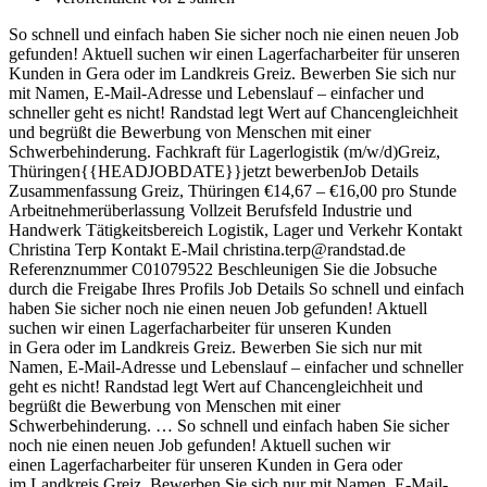
So schnell und einfach haben Sie sicher noch nie einen neuen Job
gefunden! Aktuell suchen wir einen Lagerfacharbeiter für unseren
Kunden in Gera oder im Landkreis Greiz. Bewerben Sie sich nur
mit Namen, E-Mail-Adresse und Lebenslauf – einfacher und
schneller geht es nicht! Randstad legt Wert auf Chancengleichheit
und begrüßt die Bewerbung von Menschen mit einer
Schwerbehinderung. Fachkraft für Lagerlogistik (m/w/d)Greiz,
Thüringen{{HEADJOBDATE}}jetzt bewerbenJob Details
Zusammenfassung Greiz, Thüringen €14,67 – €16,00 pro Stunde
Arbeitnehmerüberlassung Vollzeit Berufsfeld Industrie und
Handwerk Tätigkeitsbereich Logistik, Lager und Verkehr Kontakt
Christina Terp Kontakt E-Mail christina.terp@randstad.de
Referenznummer C01079522 Beschleunigen Sie die Jobsuche
durch die Freigabe Ihres Profils Job Details So schnell und einfach
haben Sie sicher noch nie einen neuen Job gefunden! Aktuell
suchen wir einen Lagerfacharbeiter für unseren Kunden
in Gera oder im Landkreis Greiz. Bewerben Sie sich nur mit
Namen, E-Mail-Adresse und Lebenslauf – einfacher und schneller
geht es nicht! Randstad legt Wert auf Chancengleichheit und
begrüßt die Bewerbung von Menschen mit einer
Schwerbehinderung. … So schnell und einfach haben Sie sicher
noch nie einen neuen Job gefunden! Aktuell suchen wir
einen Lagerfacharbeiter für unseren Kunden in Gera oder
im Landkreis Greiz. Bewerben Sie sich nur mit Namen, E-Mail-