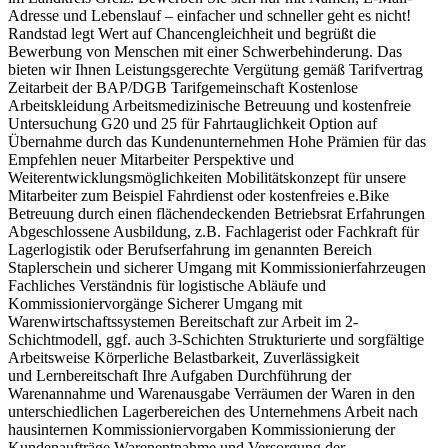
Adresse und Lebenslauf – einfacher und schneller geht es nicht!
Randstad legt Wert auf Chancengleichheit und begrüßt die
Bewerbung von Menschen mit einer Schwerbehinderung. Das
bieten wir Ihnen Leistungsgerechte Vergütung gemäß Tarifvertrag
Zeitarbeit der BAP/DGB Tarifgemeinschaft Kostenlose
Arbeitskleidung Arbeitsmedizinische Betreuung und kostenfreie
Untersuchung G20 und 25 für Fahrtauglichkeit Option auf
Übernahme durch das Kundenunternehmen Hohe Prämien für das
Empfehlen neuer Mitarbeiter Perspektive und
Weiterentwicklungsmöglichkeiten Mobilitätskonzept für unsere
Mitarbeiter zum Beispiel Fahrdienst oder kostenfreies e.Bike
Betreuung durch einen flächendeckenden Betriebsrat Erfahrungen
Abgeschlossene Ausbildung, z.B. Fachlagerist oder Fachkraft für
Lagerlogistik oder Berufserfahrung im genannten Bereich
Staplerschein und sicherer Umgang mit Kommissionierfahrzeugen
Fachliches Verständnis für logistische Abläufe und
Kommissioniervorgänge Sicherer Umgang mit
Warenwirtschaftssystemen Bereitschaft zur Arbeit im 2-
Schichtmodell, ggf. auch 3-Schichten Strukturierte und sorgfältige
Arbeitsweise Körperliche Belastbarkeit, Zuverlässigkeit
und Lernbereitschaft Ihre Aufgaben Durchführung der
Warenannahme und Warenausgabe Verräumen der Waren in den
unterschiedlichen Lagerbereichen des Unternehmens Arbeit nach
hausinternen Kommissioniervorgaben Kommissionierung der
Kundenaufträge Warenentnahme und Versorgung der