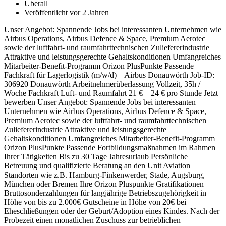
Überall
Veröffentlicht vor 2 Jahren
Unser Angebot: Spannende Jobs bei interessanten Unternehmen wie
Airbus Operations, Airbus Defence & Space, Premium Aerotec
sowie der luftfahrt- und raumfahrttechnischen Zuliefererindustrie
Attraktive und leistungsgerechte Gehaltskonditionen Umfangreiches
Mitarbeiter-Benefit-Programm Orizon PlusPunkte Passende
Fachkraft für Lagerlogistik (m/w/d) – Airbus Donauwörth Job-ID:
306920 Donauwörth Arbeitnehmerüberlassung Vollzeit, 35h /
Woche Fachkraft Luft- und Raumfahrt 21 € – 24 € pro Stunde Jetzt
bewerben Unser Angebot: Spannende Jobs bei interessanten
Unternehmen wie Airbus Operations, Airbus Defence & Space,
Premium Aerotec sowie der luftfahrt- und raumfahrttechnischen
Zuliefererindustrie Attraktive und leistungsgerechte
Gehaltskonditionen Umfangreiches Mitarbeiter-Benefit-Programm
Orizon PlusPunkte Passende Fortbildungsmaßnahmen im Rahmen
Ihrer Tätigkeiten Bis zu 30 Tage Jahresurlaub Persönliche
Betreuung und qualifizierte Beratung an den Unit Aviation
Standorten wie z.B. Hamburg-Finkenwerder, Stade, Augsburg,
München oder Bremen Ihre Orizon Pluspunkte Gratifikationen
Bruttosonderzahlungen für langjährige Betriebszugehörigkeit in
Höhe von bis zu 2.000€ Gutscheine in Höhe von 20€ bei
Eheschließungen oder der Geburt/Adoption eines Kindes. Nach der
Probezeit einen monatlichen Zuschuss zur betrieblichen