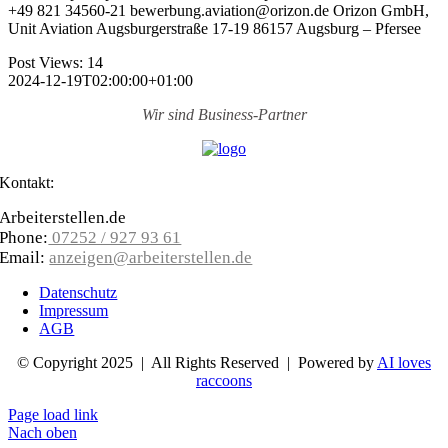
+49 821 34560-21 bewerbung.aviation@orizon.de Orizon GmbH,
Unit Aviation Augsburgerstraße 17-19 86157 Augsburg – Pfersee
Post Views:
14
2024-12-19T02:00:00+01:00
Wir sind
Business-Partner
Kontakt:
Arbeiterstellen.de
Phone:
07252 / 927 93 61
Email:
anzeigen@arbeiterstellen.de
Datenschutz
Impressum
AGB
© Copyright 2025 | All Rights Reserved | Powered by
AI loves
raccoons
Page load link
Nach oben