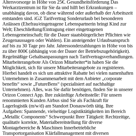
Altersvorsorge in Höhe von 25€. Gesundheitsförderung Das
Werkarztzentrum ist für Sie da und hilft bei Erkrankungen –
unabhängig davon, ob diese während oder außerhalb der Arbeitszeit
entstanden sind. iGZ Tarifvertrag Sonderurlaub bei besonderen
Anlässen (Ehefrau/eingetragene Lebenspartnerin bringt Kind zur
Welt; Eheschließung/Eintragung einer eingetragenen
Lebensgemeinschaft; für die Dauer staatsbürgerlicher Pflichten wie
Zeugenaussagen oder Wahlen). Ein ansteigender Urlaubsanspruch
auf bis zu 30 Tage pro Jahr. Jahressonderzahlungen in Höhe von bis
zu über 800€ (abhängig von der Dauer der Betriebszugehörigkeit).
Regelmäßige Gehaltsanpassungen nach Tarifvertragsverhandlungen.
Mitarbeiterangebote Als Orizon Mitarbeiter*in haben Sie die
Möglichkeit, sich für unsere Mitarbeiterangebote zu registrieren.
Hierbei handelt es sich um attraktive Rabatte bei vielen namenhaften
Unternehmen in Zusammenarbeit mit dem Anbieter „corporate
benefits“ sowie „FutureBens“ (spezialisiert auf nachhaltige
Unternehmen). Alles, was Sie dafür benötigen, finden Sie in unserer
Orizon Connect App. Ihre zukünftige Arbeitsstelle: Für unsern
renommierten Kunden Airbus sind Sie als Fachkraft für
Lagerlogistik (m/w/d) am Standort Donauwörth tätig. Ihre
Aufgaben: Spannende, vielseitige Logistiktätigkeiten im Bereich
„Metallic Components“ Schwerpunkt Ihrer Tätigkeit: Rechtzeitige,
qualitativ korrekte, Materialbereitstellung für diverse
Montagebereiche & Maschinen Innerbetriebliche
Transportorganisation Klärfallmanagement mit diversen