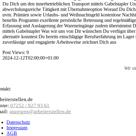
Du Dich um den innerbetrieblichen Transport mittels Gabelstapler Uns
abwechslungsreiche Tätigkeit mit Übernahmeoption Worauf Du Dich imm
uvm. Prämien sowie Urlaubs- und Weihnachtsgeld kostenlose Nachhil
benefits Programm exzellente persönliche Betreuung und regelmäßig
Erfassung und Auslagerung der Wareneingänge zudem übernimmst Du d
mittels Gabelstapler Was wir uns von Dir wünschen Du verfügst über e
alternativ konntest Du bereits einschlägige Berufserfahrung im Lag
zuverlässige und engagierte Arbeitsweise zeichnet Dich aus
Post Views:
9
2024-12-12T02:00:00+01:00
Wir s
ntakt:
beiterstellen.de
one:
07252 / 927 93 61
ail:
anzeigen@arbeiterstellen.de
Datenschutz
Impressum
AGB