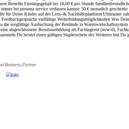
ere Benefits Einstiegsgehalt bei 18,00 € pro Stunde familienfreundlich
er bei persona service verlassen kannst: 50 € monatlich geschenkt für
fe für Deine Kinder auf der Lern- & Nachhilfeplattform Ubimaster zah
e Feedbackgespräche vielfältige Weiterbildungsmöglichkeiten Was Dein
ie sorgfältige Ausbuchung der Bestände in Warenwirtschaftssystem n
ine abgeschlossene Berufsausbildung als Fachlagerist (m/w/d), Fachkra
er sammeln Du besitzt einen gültigen Staplerschein des Weiteren bist
ind
Business-Partner