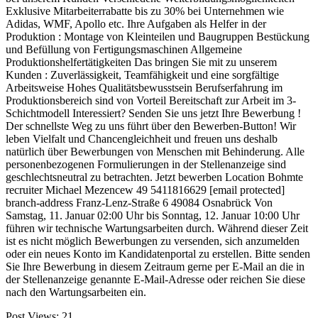
Exklusive Mitarbeiterrabatte bis zu 30% bei Unternehmen wie
Adidas, WMF, Apollo etc. Ihre Aufgaben als Helfer in der
Produktion : Montage von Kleinteilen und Baugruppen Bestückung
und Befüllung von Fertigungsmaschinen Allgemeine
Produktionshelfertätigkeiten Das bringen Sie mit zu unserem
Kunden : Zuverlässigkeit, Teamfähigkeit und eine sorgfältige
Arbeitsweise Hohes Qualitätsbewusstsein Berufserfahrung im
Produktionsbereich sind von Vorteil Bereitschaft zur Arbeit im 3-
Schichtmodell Interessiert? Senden Sie uns jetzt Ihre Bewerbung !
Der schnellste Weg zu uns führt über den Bewerben-Button! Wir
leben Vielfalt und Chancengleichheit und freuen uns deshalb
natürlich über Bewerbungen von Menschen mit Behinderung. Alle
personenbezogenen Formulierungen in der Stellenanzeige sind
geschlechtsneutral zu betrachten. Jetzt bewerben Location Bohmte
recruiter Michael Mezencew 49 5411816629 [email protected]
branch-address Franz-Lenz-Straße 6 49084 Osnabrück Von
Samstag, 11. Januar 02:00 Uhr bis Sonntag, 12. Januar 10:00 Uhr
führen wir technische Wartungsarbeiten durch. Während dieser Zeit
ist es nicht möglich Bewerbungen zu versenden, sich anzumelden
oder ein neues Konto im Kandidatenportal zu erstellen. Bitte senden
Sie Ihre Bewerbung in diesem Zeitraum gerne per E-Mail an die in
der Stellenanzeige genannte E-Mail-Adresse oder reichen Sie diese
nach den Wartungsarbeiten ein.
Post Views:
21