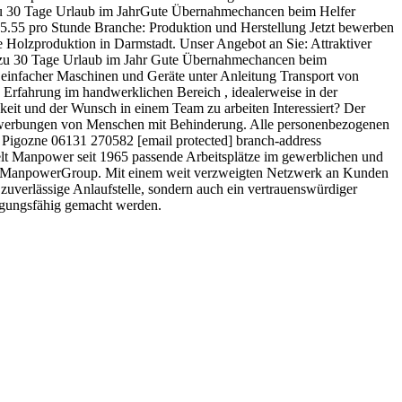
s zu 30 Tage Urlaub im JahrGute Übernahmechancen beim Helfer
15.55 pro Stunde Branche: Produktion und Herstellung Jetzt bewerben
 Holzproduktion in Darmstadt. Unser Angebot an Sie: Attraktiver
is zu 30 Tage Urlaub im Jahr Gute Übernahmechancen beim
einfacher Maschinen und Geräte unter Anleitung Transport von
 Erfahrung im handwerklichen Bereich , idealerweise in der
eit und der Wunsch in einem Team zu arbeiten Interessiert? Der
 Bewerbungen von Menschen mit Behinderung. Alle personenbezogenen
se Pigozne 06131 270582 [email protected] branch-address
elt Manpower seit 1965 passende Arbeits­plätze im gewerblichen und
arke ManpowerGroup. Mit einem weit verzweigten Netzwerk an Kunden
 zuverlässige Anlauf­stelle, sondern auch ein vertrauens­würdiger
tigungs­fähig gemacht werden.