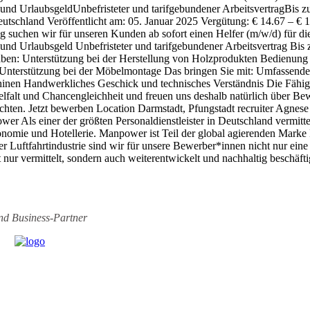
- und UrlaubsgeldUnbefristeter und tarifgebundener ArbeitsvertragBi
utschland Veröffentlicht am: 05. Januar 2025 Vergütung: € 14.67 – € 
suchen wir für unseren Kunden ab sofort einen Helfer (m/w/d) für die
 und Urlaubsgeld Unbefristeter und tarifgebundener Arbeitsvertrag B
ben: Unterstützung bei der Herstellung von Holzprodukten Bedienung 
n Unterstützung bei der Möbelmontage Das bringen Sie mit: Umfassende
inen Handwerkliches Geschick und technisches Verständnis Die Fähigk
ielfalt und Chancengleichheit und freuen uns deshalb natürlich über
rachten. Jetzt bewerben Location Darmstadt, Pfungstadt recruiter Agne
r Als einer der größten Personal­dienst­leister in Deutschland vermitt
stronomie und Hotellerie. Manpower ist Teil der global agierenden M
r Luftfahrt­industrie sind wir für unsere Bewerber­*innen nicht nur eine
t nur vermittelt, sondern auch weiter­entwickelt und nachhaltig beschäf
ind
Business-Partner