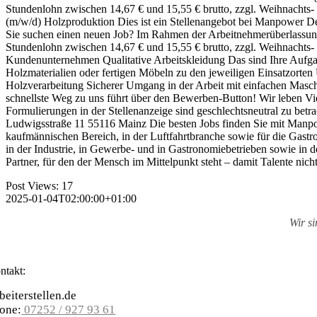
Stundenlohn zwischen 14,67 € und 15,55 € brutto, zzgl. Weihnachts
(m/w/d) Holzproduktion Dies ist ein Stellenangebot bei Manpower De
Sie suchen einen neuen Job? Im Rahmen der Arbeitnehmerüberlassung 
Stundenlohn zwischen 14,67 € und 15,55 € brutto, zzgl. Weihnachts-
Kundenunternehmen Qualitative Arbeitskleidung Das sind Ihre Aufga
Holzmaterialien oder fertigen Möbeln zu den jeweiligen Einsatzorte
Holzverarbeitung Sicherer Umgang in der Arbeit mit einfachen Masch
schnellste Weg zu uns führt über den Bewerben-Button! Wir leben V
Formulierungen in der Stellenanzeige sind geschlechtsneutral zu bet
Ludwigsstraße 11 55116 Mainz Die besten Jobs finden Sie mit Manpowe
kaufmännischen Bereich, in der Luftfahrt­branche sowie für die Ga
in der Industrie, in Gewerbe- und in Gastronomie­betrieben sowie in de
Partner, für den der Mensch im Mittelpunkt steht – damit Talente nich
Post Views:
17
2025-01-04T02:00:00+01:00
Wir s
ntakt:
beiterstellen.de
one:
07252 / 927 93 61