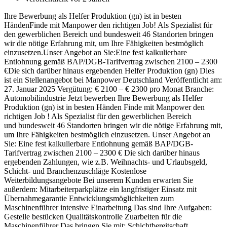
Ihre Bewerbung als Helfer Produktion (gn) ist in besten
HändenFinde mit Manpower den richtigen Job! Als Spezialist für
den gewerblichen Bereich und bundesweit 46 Standorten bringen
wir die nötige Erfahrung mit, um Ihre Fähigkeiten bestmöglich
einzusetzen.Unser Angebot an Sie:Eine fest kalkulierbare
Entlohnung gemäß BAP/DGB-Tarifvertrag zwischen 2100 – 2300
€Die sich darüber hinaus ergebenden Helfer Produktion (gn) Dies
ist ein Stellenangebot bei Manpower Deutschland Veröffentlicht am:
27. Januar 2025 Vergütung: € 2100 – € 2300 pro Monat Branche:
Automobilindustrie Jetzt bewerben Ihre Bewerbung als Helfer
Produktion (gn) ist in besten Händen Finde mit Manpower den
richtigen Job ! Als Spezialist für den gewerblichen Bereich
und bundesweit 46 Standorten bringen wir die nötige Erfahrung mit,
um Ihre Fähigkeiten bestmöglich einzusetzen. Unser Angebot an
Sie: Eine fest kalkulierbare Entlohnung gemäß BAP/DGB-
Tarifvertrag zwischen 2100 – 2300 € Die sich darüber hinaus
ergebenden Zahlungen, wie z.B. Weihnachts- und Urlaubsgeld,
Schicht- und Branchenzuschläge Kostenlose
Weiterbildungsangebote Bei unserem Kunden erwarten Sie
außerdem: Mitarbeiterparkplätze ein langfristiger Einsatz mit
Übernahmegarantie Entwicklungsmöglichkeiten zum
Maschinenführer intensive Einarbeitung Das sind Ihre Aufgaben:
Gestelle bestücken Qualitätskontrolle Zuarbeiten für die
Maschinenführer Das bringen Sie mit: Schichtbereitschaft