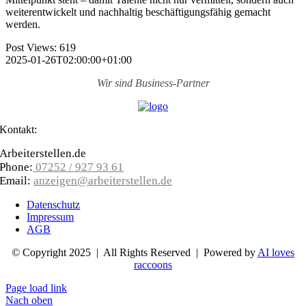
weiter­entwickelt und nachhaltig beschäftigungs­fähig gemacht
werden.
Post Views:
619
2025-01-26T02:00:00+01:00
Wir sind
Business-Partner
Kontakt:
Arbeiterstellen.de
Phone:
07252 / 927 93 61
Email:
anzeigen@arbeiterstellen.de
Datenschutz
Impressum
AGB
© Copyright 2025 | All Rights Reserved | Powered by
AI loves
raccoons
Page load link
Nach oben