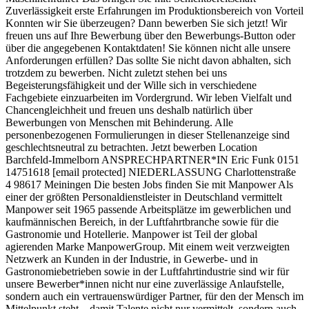
Zuverlässigkeit erste Erfahrungen im Produktionsbereich von Vorteil
Konnten wir Sie überzeugen? Dann bewerben Sie sich jetzt! Wir
freuen uns auf Ihre Bewerbung über den Bewerbungs-Button oder
über die angegebenen Kontaktdaten! Sie können nicht alle unsere
Anforderungen erfüllen? Das sollte Sie nicht davon abhalten, sich
trotzdem zu bewerben. Nicht zuletzt stehen bei uns
Begeisterungsfähigkeit und der Wille sich in verschiedene
Fachgebiete einzuarbeiten im Vordergrund. Wir leben Vielfalt und
Chancengleichheit und freuen uns deshalb natürlich über
Bewerbungen von Menschen mit Behinderung. Alle
personenbezogenen Formulierungen in dieser Stellenanzeige sind
geschlechtsneutral zu betrachten. Jetzt bewerben Location
Barchfeld-Immelborn ANSPRECHPARTNER*IN Eric Funk 0151
14751618 [email protected] NIEDERLASSUNG Charlottenstraße
4 98617 Meiningen Die besten Jobs finden Sie mit Manpower Als
einer der größten Personal­dienst­leister in Deutschland vermittelt
Manpower seit 1965 passende Arbeits­plätze im gewerblichen und
kaufmännischen Bereich, in der Luftfahrt­branche sowie für die
Gastronomie und Hotellerie. Manpower ist Teil der global
agierenden Marke ManpowerGroup. Mit einem weit verzweigten
Netzwerk an Kunden in der Industrie, in Gewerbe- und in
Gastronomie­betrieben sowie in der Luftfahrt­industrie sind wir für
unsere Bewerber­*innen nicht nur eine zuverlässige Anlauf­stelle,
sondern auch ein vertrauens­würdiger Partner, für den der Mensch im
Mittelpunkt steht – damit Talente nicht nur vermittelt, sondern auch