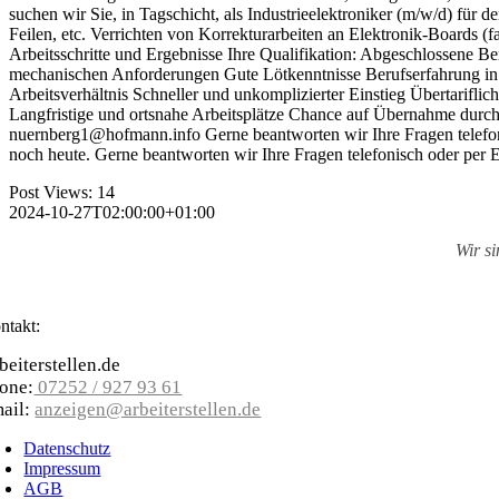
suchen wir Sie, in Tagschicht, als Industrieelektroniker (m/w/d) fü
Feilen, etc. Verrichten von Korrekturarbeiten an Elektronik-Boards (f
Arbeitsschritte und Ergebnisse Ihre Qualifikation: Abgeschlossene Be
mechanischen Anforderungen Gute Lötkenntnisse Berufserfahrung in d
Arbeitsverhältnis Schneller und unkomplizierter Einstieg Übertarifl
Langfristige und ortsnahe Arbeitsplätze Chance auf Übernahme durch
nuernberg1@hofmann.info Gerne beantworten wir Ihre Fragen telefonis
noch heute. Gerne be­antworten wir Ihre Fragen telefonisch oder p
Post Views:
14
2024-10-27T02:00:00+01:00
Wir s
ntakt:
beiterstellen.de
one:
07252 / 927 93 61
ail:
anzeigen@arbeiterstellen.de
Datenschutz
Impressum
AGB