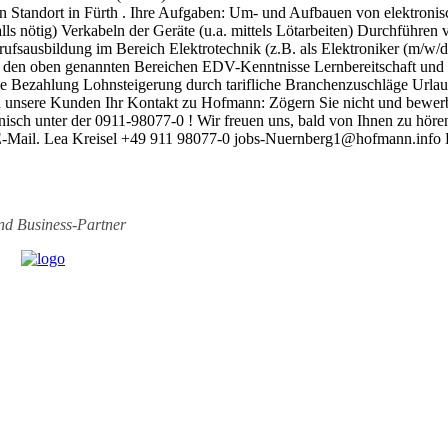
r den Standort in Fürth . Ihre Aufgaben: Um- und Aufbauen von elektr
alls nötig) Verkabeln der Geräte (u.a. mittels Lötarbeiten) Durchführe
rufsausbildung im Bereich Elektrotechnik (z.B. als Elektroniker (m/w/d
en oben genannten Bereichen EDV-Kenntnisse Lernbereitschaft und Tea
iche Bezahlung Lohnsteigerung durch tarifliche Branchenzuschläge Url
 unsere Kunden Ihr Kontakt zu Hofmann: Zögern Sie nicht und bewerbe
ch unter der 0911-98077-0 ! Wir freuen uns, bald von Ihnen zu hören!
er E-Mail. Lea Kreisel +49 911 98077-0 jobs-Nuernberg1@hofmann.inf
ind
Business-Partner