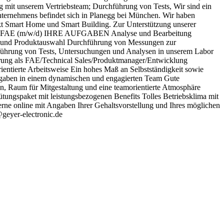
it unserem Vertriebsteam; Durchführung von Tests, Wir sind ein
Unternehmens befindet sich in Planegg bei München. Wir haben
kt Smart Home und Smart Building. Zur Unterstützung unserer
Engineer FAE (m/w/d) IHRE AUFGABEN Analyse und Bearbeitung
gn und Produktauswahl Durchführung von Messungen zur
führung von Tests, Untersuchungen und Analysen in unserem Labor
rung als FAE/Technical Sales/Produktmanager/Entwicklung
entierte Arbeitsweise Ein hohes Maß an Selbstständigkeit sowie
fgaben in einem dynamischen und engagierten Team Gute
n, Raum für Mitgestaltung und eine teamorientierte Atmosphäre
ütungspaket mit leistungsbezogenen Benefits Tolles Betriebsklima mit
rne online mit Angaben Ihrer Gehaltsvorstellung und Ihres möglichen
geyer-electronic.de