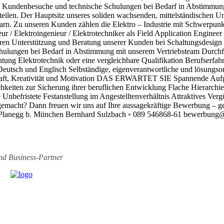
Kundenbesuche und technische Schulungen bei Bedarf in Abstimmung m
uteilen. Der Hauptsitz unseres soliden wachsenden, mittelständischen 
arn. Zu unseren Kunden zählen die Elektro – Industrie mit Schwerpun
enieur / Elektroingenieur / Elektrotechniker als Field Application 
oren Unterstützung und Beratung unserer Kunden bei Schaltungsdesi
hulungen bei Bedarf in Abstimmung mit unserem Vertriebsteam Durch
 Elektrotechnik oder eine vergleichbare Qualifikation Berufserfah
tsch und Englisch Selbständige, eigenverantwortliche und lösungsori
tschaft, Kreativität und Motivation DAS ERWARTET SIE Spannende Au
hkeiten zur Sicherung ihrer beruflichen Entwicklung Flache Hierarchie
nbefristete Festanstellung im Angestelltenverhältnis Attraktives Verg
gemacht? Dann freuen wir uns auf Ihre aussagekräftige Bewerbung – ge
 Planegg b. München Bernhard Sulzbach ◦ 089 546868-61 bewerbung@
ind
Business-Partner