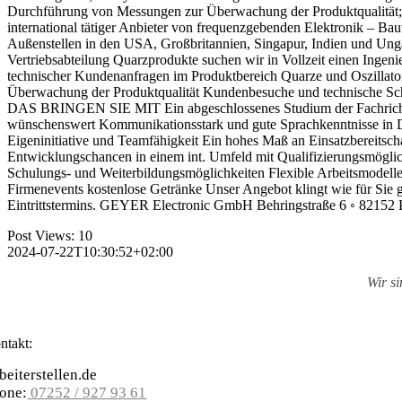
Durchführung von Messungen zur Überwachung der Produktqualität; 
international tätiger Anbieter von frequenzgebenden Elektronik – Ba
Außenstellen in den USA, Großbritannien, Singapur, Indien und Ung
Vertriebsabteilung Quarzprodukte suchen wir in Vollzeit einen Ing
technischer Kundenanfragen im Produktbereich Quarze und Oszillat
Überwachung der Produktqualität Kundenbesuche und technische Sc
DAS BRINGEN SIE MIT Ein abgeschlossenes Studium der Fachrichtung
wünschenswert Kommunikationsstark und gute Sprachkenntnisse in Deu
Eigeninitiative und Teamfähigkeit Ein hohes Maß an Einsatzberei
Entwicklungschancen in einem int. Umfeld mit Qualifizierungsmöglic
Schulungs- und Weiterbildungsmöglichkeiten Flexible Arbeitsmodelle U
Firmenevents kostenlose Getränke Unser Angebot klingt wie für Sie 
Eintrittstermins. GEYER Electronic GmbH Behringstraße 6 ◦ 82152
Post Views:
10
2024-07-22T10:30:52+02:00
Wir s
ntakt:
beiterstellen.de
one:
07252 / 927 93 61