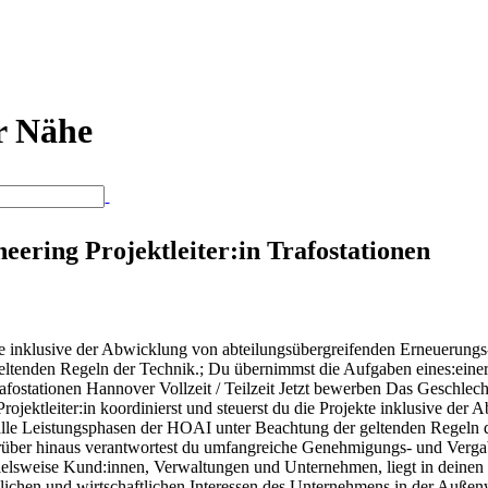
er Nähe
neering Projektleiter:in Trafostationen
jekte inklusive der Abwicklung von abteilungs­über­greifenden Erneuer
ltenden Regeln der Technik.; Du übernimmst die Aufgaben eines:einer
rafostationen Hannover Vollzeit / Teilzeit Jetzt bewerben Das Geschlecht 
rojektleiter:in koordinierst und steuerst du die Projekte inklusive de
e Leistungsphasen der HOAI unter Beachtung der geltenden Regeln de
darüber hinaus verantwortest du umfangreiche Genehmigungs- und Verg
ielsweise Kund:innen, Verwaltungen und Unternehmen, liegt in deinen 
lichen und wirtschaftlichen Interessen des Unternehmens in der Außen