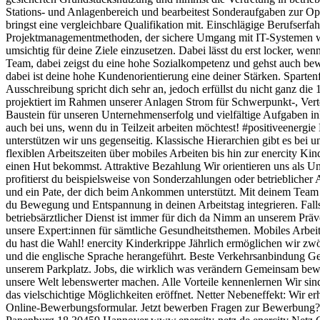
Stations- und Anlagenbereich und bearbeitest Sonderaufgaben zur Op
bringst eine vergleichbare Qualifikation mit. Einschlägige Berufse
Projektmanagementmethoden, der sichere Umgang mit IT-Systemen wie
umsichtig für deine Ziele einzusetzen. Dabei lässt du erst locker, we
Team, dabei zeigst du eine hohe Sozialkompetenz und gehst auch bewu
dabei ist deine hohe Kundenorientierung eine deiner Stärken. Sparte
Ausschreibung spricht dich sehr an, jedoch erfüllst du nicht ganz 
projektiert im Rahmen unserer Anlagen Strom für Schwerpunkt-, Vertei
Baustein für unseren Unternehmenserfolg und vielfältige Aufgaben in
auch bei uns, wenn du in Teilzeit arbeiten möchtest! #positiveenergi
unterstützen wir uns gegenseitig. Klassische Hierarchien gibt es bei u
flexiblen Arbeitszeiten über mobiles Arbeiten bis hin zur enercity K
einen Hut bekommst. Attraktive Bezahlung Wir orientieren uns als U
profitierst du beispielsweise von Sonderzahlungen oder betrieblicher 
und ein Pate, der dich beim Ankommen unterstützt. Mit deinem Team 
du Bewegung und Entspannung in deinen Arbeitstag integrieren. Falls 
betriebsärztlicher Dienst ist immer für dich da Nimm an unserem Prä
unsere Expert:innen für sämtliche Gesundheitsthemen. Mobiles Arbeit
du hast die Wahl! enercity Kinderkrippe Jährlich ermöglichen wir zw
und die englische Sprache herangeführt. Beste Verkehrsanbindung Ge
unserem Parkplatz. Jobs, die wirklich was verändern Gemeinsam beweg
unsere Welt lebenswerter machen. Alle Vorteile kennenlernen Wir sind 
das vielschichtige Möglichkeiten eröffnet. Netter Nebeneffekt: Wir e
Online-Bewerbungsformular. Jetzt bewerben Fragen zur Bewerbung? 