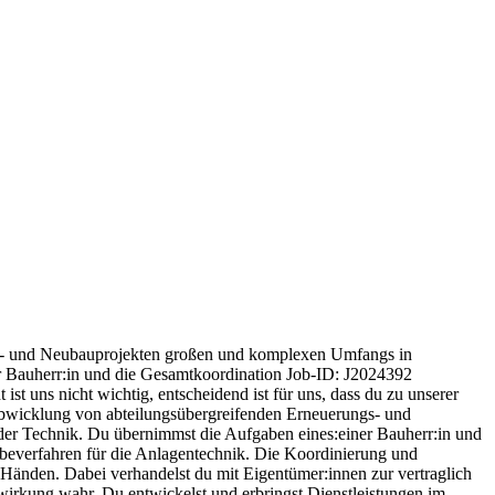
ungs- und Neubau­projekten großen und komplexen Umfangs in
 Bauherr:in und die Gesamt­koordi­nation Job-ID: J2024392
ist uns nicht wichtig, entscheidend ist für uns, dass du zu unserer
r Abwicklung von abteilungsübergreifenden Erneuerungs- und
r Technik. Du übernimmst die Aufgaben eines:einer Bauherr:in und
abeverfahren für die Anlagentechnik. Die Koordinierung und
Händen. Dabei verhandelst du mit Eigentümer:innen zur vertraglich
wirkung wahr. Du entwickelst und erbringst Dienstleistungen im