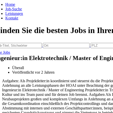
Home
Job-Suche
Leistungen
Kontakt
inden Sie die besten Jobs in Ihr
le Jobs
ngenieur:in Elektrotechnik / Master of Engi
Überall
Veröffentlicht vor 2 Jahren
Aufgaben: Als Projektleiter:in koordi­nierst und steuerst du die Pro
Anlehnung an alle Leistungs­phasen der HOAI unter Beachtung der ge
Ingenieur:in Elektrotechnik / Master of Engineering Projektleiter:in T
Kultur und ins Team passt und für deinen Job brennst. Aufgaben Als P
Neubauprojekten großen und komplexen Umfangs in Anlehnung an all
die Gesamtkoordination einschließlich des Projektcontrollings und 
Abstimmung mit internen und externen Geschäftspartner:innen, beisp
gesicherten Grundstücksnutzung und nimmst die Vertretung in betrieb