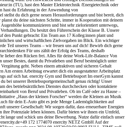
eur:in (TU), hast den Master Elektrotechnik /Energietechnik oder
ren hast du Erfahrung in der Anwendung von
tellst du dich gerne neuen Herausforderungen und bist bereit, dich
iv planst du deine nächsten Schritte, immer in Kooperation mit deinem
f Augenhöhe kommunizieren und bist sehr zielorientiert unterwegs,
n Verhandlungen. Du besitzt den Führerschein der Klasse B. Unsere
uf den Punkt gebracht: Ein Team aus 17 Kolleg:innen plant und
inlichen und wirtschaftlichen Zielvorgaben im Blick. Ein wichtiger
rde Teil unseres Teams – wir freuen uns auf dich! Bewirb dich gerne
erarchiedenken Für uns zählt der Erfolg des Teams, deshalb
äfte lieber den Rücken frei. Alles für deine Work-Life-Balance Von
en unser Bestes, damit du Privatleben und Beruf bestmöglich unter
 Vergütung geht. Neben einem attraktiven und sicheren Gehalt
n Am ersten Arbeitstag erwartet dich ein ausgestatteter Arbeitsplatz
ngs auf sich hat. enercity Gym und Betriebssport Im enerGym kannst
 du bei unserer Betriebssportgemeinschaft genau richtig! Unser
am des betriebsärztlichen Dienstes durchchecken oder kontaktiere
ereinbarkeit von Beruf und Privatleben. Ob im Café oder zu Hause –
 Initiative „Haus der kleinen Forscher“ werden die Kleinen an Musik
Auch für dein E-Auto gibt es jede Menge Lademöglichkeiten auf
t unserer Gesellschaft: Wir sorgen dafür, dass erneuerbare Energien
nen ihre Potenziale leben können. Dafür bieten wir ihnen ein Umfeld,
nicht lange und schick uns deine Bewerbung. Nutze dafür einfach unser
ers@enercity.de+49 172 1774070 enercity NETZ GmbH Auf der