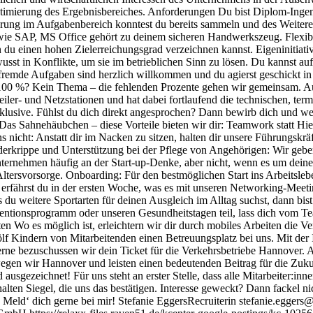
timierung des Ergebnisbereiches. Anforderungen Du bist Diplom-Ingeni
rfahrung im Aufgabenbereich konntest du bereits sammeln und des Weite
 SAP, MS Office gehört zu deinem sicheren Handwerkszeug. Flexibel s
nn du einen hohen Zielerreichungsgrad verzeichnen kannst. Eigeninitiat
sst in Konflikte, um sie im betrieblichen Sinn zu lösen. Du kannst au
nfremde Aufgaben sind herzlich willkommen und du agierst geschickt i
die 100 %? Kein Thema – die fehlenden Prozente gehen wir gemeinsam. A
ler- und Netzstationen und hat dabei fortlaufend die technischen, term
klusive. Fühlst du dich direkt angesprochen? Dann bewirb dich und we
e Das Sahnehäubchen – diese Vorteile bieten wir dir: Teamwork statt Hi
ns nicht: Anstatt dir im Nacken zu sitzen, halten dir unsere Führungskr
inderkrippe und Unterstützung bei der Pflege von Angehörigen: Wir geb
nternehmen häufig an der Start-up-Denke, aber nicht, wenn es um deine
Altersvorsorge. Onboarding: Für den bestmöglichen Start ins Arbeitslebe
erfährst du in der ersten Woche, was es mit unseren Networking-Meeti
du weitere Sportarten für deinen Ausgleich im Alltag suchst, dann bist
ventionsprogramm oder unseren Gesundheitstagen teil, lass dich vom Te
en Wo es möglich ist, erleichtern wir dir durch mobiles Arbeiten die V
ölf Kindern von Mitarbeitenden einen Betreuungsplatz bei uns. Mit der
rne bezuschussen wir dein Ticket für die Verkehrsbetriebe Hannover. 
en wir Hannover und leisten einen bedeutenden Beitrag für die Zukunf
ausgezeichnet! Für uns steht an erster Stelle, dass alle Mitarbeiter:in
rhalten Siegel, die uns das bestätigen. Interesse geweckt? Dann fackel 
Meld‘ dich gerne bei mir! Stefanie EggersRecruiterin stefanie.egg