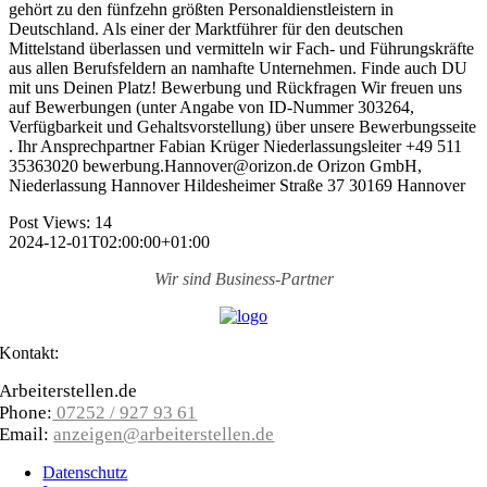
gehört zu den fünfzehn größten Personaldienstleistern in
Deutschland. Als einer der Marktführer für den deutschen
Mittelstand überlassen und vermitteln wir Fach- und Führungskräfte
aus allen Berufsfeldern an namhafte Unternehmen. Finde auch DU
mit uns Deinen Platz! Bewerbung und Rückfragen Wir freuen uns
auf Bewerbungen (unter Angabe von ID-Nummer 303264,
Verfügbarkeit und Gehaltsvorstellung) über unsere Bewerbungsseite
. Ihr Ansprechpartner Fabian Krüger Niederlassungsleiter +49 511
35363020 bewerbung.Hannover@orizon.de Orizon GmbH,
Niederlassung Hannover Hildesheimer Straße 37 30169 Hannover
Post Views:
14
2024-12-01T02:00:00+01:00
Wir sind
Business-Partner
Kontakt:
Arbeiterstellen.de
Phone:
07252 / 927 93 61
Email:
anzeigen@arbeiterstellen.de
Datenschutz