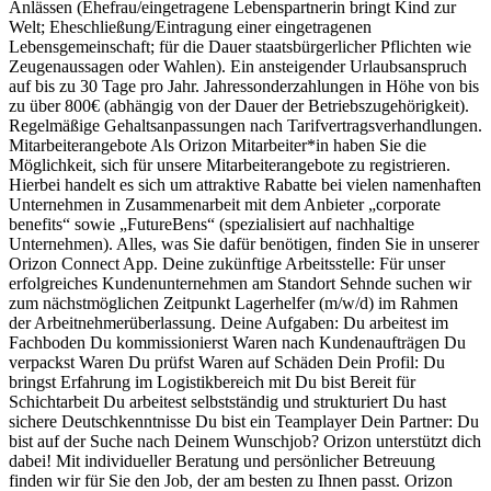
Anlässen (Ehefrau/eingetragene Lebenspartnerin bringt Kind zur
Welt; Eheschließung/Eintragung einer eingetragenen
Lebensgemeinschaft; für die Dauer staatsbürgerlicher Pflichten wie
Zeugenaussagen oder Wahlen). Ein ansteigender Urlaubsanspruch
auf bis zu 30 Tage pro Jahr. Jahressonderzahlungen in Höhe von bis
zu über 800€ (abhängig von der Dauer der Betriebszugehörigkeit).
Regelmäßige Gehaltsanpassungen nach Tarifvertragsverhandlungen.
Mitarbeiterangebote Als Orizon Mitarbeiter*in haben Sie die
Möglichkeit, sich für unsere Mitarbeiterangebote zu registrieren.
Hierbei handelt es sich um attraktive Rabatte bei vielen namenhaften
Unternehmen in Zusammenarbeit mit dem Anbieter „corporate
benefits“ sowie „FutureBens“ (spezialisiert auf nachhaltige
Unternehmen). Alles, was Sie dafür benötigen, finden Sie in unserer
Orizon Connect App. Deine zukünftige Arbeitsstelle: Für unser
erfolgreiches Kundenunternehmen am Standort Sehnde suchen wir
zum nächstmöglichen Zeitpunkt Lagerhelfer (m/w/d) im Rahmen
der Arbeitnehmerüberlassung. Deine Aufgaben: Du arbeitest im
Fachboden Du kommissionierst Waren nach Kundenaufträgen Du
verpackst Waren Du prüfst Waren auf Schäden Dein Profil: Du
bringst Erfahrung im Logistikbereich mit Du bist Bereit für
Schichtarbeit Du arbeitest selbstständig und strukturiert Du hast
sichere Deutschkenntnisse Du bist ein Teamplayer Dein Partner: Du
bist auf der Suche nach Deinem Wunschjob? Orizon unterstützt dich
dabei! Mit individueller Beratung und persönlicher Betreuung
finden wir für Sie den Job, der am besten zu Ihnen passt. Orizon