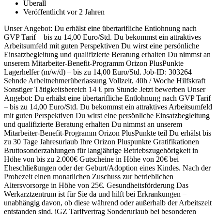
Überall
Veröffentlicht vor 2 Jahren
Unser Angebot: Du erhälst eine übertarifliche Entlohnung nach
GVP Tarif – bis zu 14,00 Euro/Std. Du bekommst ein attraktives
Arbeitsumfeld mit guten Perspektiven Du wirst eine persönliche
Einsatzbegleitung und qualifizierte Beratung erhalten Du nimmst an
unserem Mitarbeiter-Benefit-Programm Orizon PlusPunkte
Lagerhelfer (m/w/d) – bis zu 14,00 Euro/Std. Job-ID: 303264
Sehnde Arbeitnehmerüberlassung Vollzeit, 40h / Woche Hilfskraft
Sonstiger Tätigkeitsbereich 14 € pro Stunde Jetzt bewerben Unser
Angebot: Du erhälst eine übertarifliche Entlohnung nach GVP Tarif
– bis zu 14,00 Euro/Std. Du bekommst ein attraktives Arbeitsumfeld
mit guten Perspektiven Du wirst eine persönliche Einsatzbegleitung
und qualifizierte Beratung erhalten Du nimmst an unserem
Mitarbeiter-Benefit-Programm Orizon PlusPunkte teil Du erhälst bis
zu 30 Tage Jahresurlaub Ihre Orizon Pluspunkte Gratifikationen
Bruttosonderzahlungen für langjährige Betriebszugehörigkeit in
Höhe von bis zu 2.000€ Gutscheine in Höhe von 20€ bei
Eheschließungen oder der Geburt/Adoption eines Kindes. Nach der
Probezeit einen monatlichen Zuschuss zur betrieblichen
Altersvorsorge in Höhe von 25€. Gesundheitsförderung Das
Werkarztzentrum ist für Sie da und hilft bei Erkrankungen –
unabhängig davon, ob diese während oder außerhalb der Arbeitszeit
entstanden sind. iGZ Tarifvertrag Sonderurlaub bei besonderen