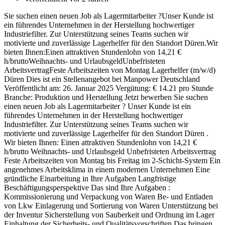
Sie suchen einen neuen Job als Lagermitarbeiter ?Unser Kunde ist
ein führendes Unternehmen in der Herstellung hochwertiger
Industriefilter. Zur Unterstützung seines Teams suchen wir
motivierte und zuverlässige Lagerhelfer für den Standort Düren.Wir
bieten Ihnen:Einen attraktiven Stundenlohn von 14,21 €
h/bruttoWeihnachts- und UrlaubsgeldUnbefristeten
ArbeitsvertragFeste Arbeitszeiten von Montag Lagerhelfer (m/w/d)
Düren Dies ist ein Stellenangebot bei Manpower Deutschland
Veröffentlicht am: 26. Januar 2025 Vergütung: € 14.21 pro Stunde
Branche: Produktion und Herstellung Jetzt bewerben Sie suchen
einen neuen Job als Lagermitarbeiter ? Unser Kunde ist ein
führendes Unternehmen in der Herstellung hochwertiger
Industriefilter. Zur Unterstützung seines Teams suchen wir
motivierte und zuverlässige Lagerhelfer für den Standort Düren .
Wir bieten Ihnen: Einen attraktiven Stundenlohn von 14,21 €
h/brutto Weihnachts- und Urlaubsgeld Unbefristeten Arbeitsvertrag
Feste Arbeitszeiten von Montag bis Freitag im 2-Schicht-System Ein
angenehmes Arbeitsklima in einem modernen Unternehmen Eine
gründliche Einarbeitung in Ihre Aufgaben Langfristige
Beschäftigungsperspektive Das sind Ihre Aufgaben :
Kommissionierung und Verpackung von Waren Be- und Entladen
von Lkw Einlagerung und Sortierung von Waren Unterstützung bei
der Inventur Sicherstellung von Sauberkeit und Ordnung im Lager
Einhaltung der Sicherheits- und Qualitätsvorschriften Das bringen