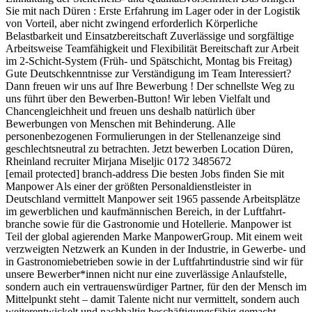
Sie mit nach Düren : Erste Erfahrung im Lager oder in der Logistik
von Vorteil, aber nicht zwingend erforderlich Körperliche
Belastbarkeit und Einsatzbereitschaft Zuverlässige und sorgfältige
Arbeitsweise Teamfähigkeit und Flexibilität Bereitschaft zur Arbeit
im 2-Schicht-System (Früh- und Spätschicht, Montag bis Freitag)
Gute Deutschkenntnisse zur Verständigung im Team Interessiert?
Dann freuen wir uns auf Ihre Bewerbung ! Der schnellste Weg zu
uns führt über den Bewerben-Button! Wir leben Vielfalt und
Chancengleichheit und freuen uns deshalb natürlich über
Bewerbungen von Menschen mit Behinderung. Alle
personenbezogenen Formulierungen in der Stellenanzeige sind
geschlechtsneutral zu betrachten. Jetzt bewerben Location Düren,
Rheinland recruiter Mirjana Miseljic 0172 3485672
[email protected] branch-address Die besten Jobs finden Sie mit
Manpower Als einer der größten Personal­dienst­leister in
Deutschland vermittelt Manpower seit 1965 passende Arbeits­plätze
im gewerblichen und kaufmännischen Bereich, in der Luftfahrt­
branche sowie für die Gastronomie und Hotellerie. Manpower ist
Teil der global agierenden Marke ManpowerGroup. Mit einem weit
verzweigten Netzwerk an Kunden in der Industrie, in Gewerbe- und
in Gastronomie­betrieben sowie in der Luftfahrt­industrie sind wir für
unsere Bewerber­*innen nicht nur eine zuverlässige Anlauf­stelle,
sondern auch ein vertrauens­würdiger Partner, für den der Mensch im
Mittelpunkt steht – damit Talente nicht nur vermittelt, sondern auch
weiter­entwickelt und nachhaltig beschäftigungs­fähig gemacht