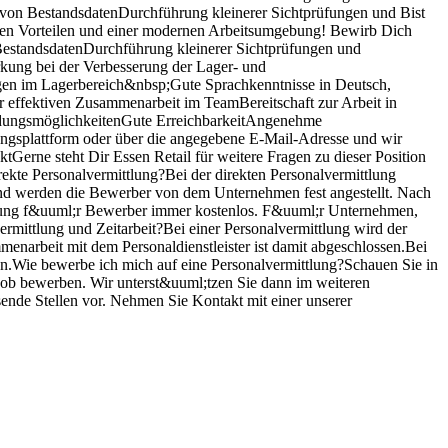
 von BestandsdatenDurchführung kleinerer Sichtprüfungen und Bist
iven Vorteilen und einer modernen Arbeitsumgebung! Bewirb Dich
BestandsdatenDurchführung kleinerer Sichtprüfungen und
rkung bei der Verbesserung der Lager- und
ngen im Lagerbereich&nbsp;Gute Sprachkenntnisse in Deutsch,
ur effektiven Zusammenarbeit im TeamBereitschaft zur Arbeit in
ldungsmöglichkeitenGute ErreichbarkeitAngenehme
ngsplattform oder über die angegebene E-Mail-Adresse und wir
Gerne steht Dir Essen Retail für weitere Fragen zu dieser Position
kte Personalvermittlung?Bei der direkten Personalvermittlung
g;end werden die Bewerber von dem Unternehmen fest angestellt. Nach
mittlung f&uuml;r Bewerber immer kostenlos. F&uuml;r Unternehmen,
vermittlung und Zeitarbeit?Bei einer Personalvermittlung wird der
menarbeit mit dem Personaldienstleister ist damit abgeschlossen.Bei
men.Wie bewerbe ich mich auf eine Personalvermittlung?Schauen Sie in
 Job bewerben. Wir unterst&uuml;tzen Sie dann im weiteren
ende Stellen vor. Nehmen Sie Kontakt mit einer unserer