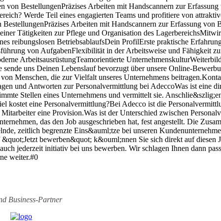
n von BestellungenPräzises Arbeiten mit Handscannern zur Erfassung
eich? Werde Teil eines engagierten Teams und profitiere von attrakt
 BestellungenPräzises Arbeiten mit Handscannern zur Erfassung von 
einer Tätigkeiten zur Pflege und Organisation des LagerbereichsMitwi
es reibungslosen BetriebsablaufsDein ProfilErste praktische Erfahru
sführung von AufgabenFlexibilität in der Arbeitsweise und Fähigkeit z
derne ArbeitsausrüstungTeamorientierte UnternehmenskulturWeiterbi
te sende uns Deinen Lebenslauf bevorzugt über unsere Online-Bewerbu
von Menschen, die zur Vielfalt unseres Unternehmens beitragen.Kontakt
n und Antworten zur Personalvermittlung bei AdeccoWas ist eine dire
estimmte Stellen eines Unternehmens und vermittelt sie. Anschlie&szli
e viel kostet eine Personalvermittlung?Bei Adecco ist die Personalver
te Mitarbeiter eine Provision.Was ist der Unterschied zwischen Personal
nternehmen, das den Job ausgeschrieben hat, fest angestellt. Die Zusam
chselnde, zeitlich begrenzte Eins&auml;tze bei unseren Kundenunterneh
uf &quot;Jetzt bewerben&quot; k&ouml;nnen Sie sich direkt auf diesen
h jederzeit initiativ bei uns bewerben. Wir schlagen Ihnen dann pass
rne weiter.#0
ind
Business-Partner