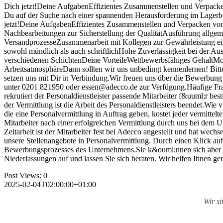
Dich jetzt!Deine AufgabenEffizientes Zusammenstellen und Verpacke
Du auf der Suche nach einer spannenden Herausforderung im Lagerber
jetzt!Deine AufgabenEffizientes Zusammenstellen und Verpacken von
Nachbearbeitungen zur Sicherstellung der QualitätAusführung allgem
VersandprozesseZusammenarbeit mit Kollegen zur Gewährleistung ein
sowohl mündlich als auch schriftlichHohe Zuverlässigkeit bei der Au
verschiedenen SchichtenDeine VorteileWettbewerbsfähiges GehaltMo
ArbeitsatmosphäreDann sollten wir uns unbedingt kennenlernen! Bit
setzen uns mit Dir in Verbindung.Wir freuen uns über die Bewerbung 
unter 0201 821950 oder essen@adecco.de zur Verfügung.Häufige Frage
rekrutiert der Personaldienstleister passende Mitarbeiter f&uuml;r b
der Vermittlung ist die Arbeit des Personaldienstleisters beendet.Wi
die eine Personalvermittlung in Auftrag geben, kostet jeder vermittel
Mitarbeiter nach einer erfolgreichen Vermittlung durch uns bei dem U
Zeitarbeit ist der Mitarbeiter fest bei Adecco angestellt und hat we
unsere Stellenangebote in Personalvermittlung. Durch einen Klick a
Bewerbungsprozesses des Unternehmens.Sie k&ouml;nnen sich aber auc
Niederlassungen auf und lassen Sie sich beraten. Wir helfen Ihnen ge
Post Views:
0
2025-02-04T02:00:00+01:00
Wir s