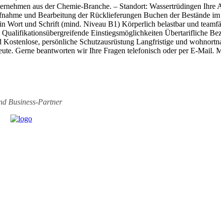
s Unternehmen aus der Chemie-Branche. – Standort: Wassertrüdingen Ihre
fnahme und Bearbeitung der Rücklieferungen Buchen der Bestände im S
h in Wort und Schrift (mind. Niveau B1) Körperlich belastbar und teamf
eg Qualifikationsübergreifende Einstiegsmöglichkeiten Übertarifliche 
d Kostenlose, persönliche Schutzausrüstung Langfristige und wohnor
heute. Gerne be­antworten wir Ihre Fragen telefonisch oder per E-Mai
ind
Business-Partner