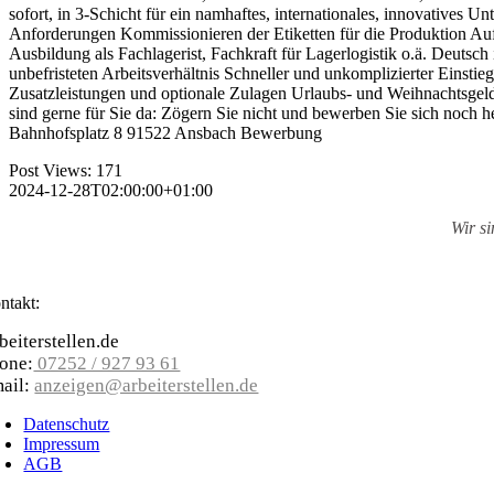
sofort, in 3-Schicht für ein namhaftes, internationales, innovative
Anforderungen Kommissionieren der Etiketten für die Produktion Au
Ausbildung als Fachlagerist, Fachkraft für Lagerlogistik o.ä. Deutsc
unbefristeten Arbeitsverhältnis Schneller und unkomplizierter Einsti
Zusatzleistungen und optionale Zulagen Urlaubs- und Weihnachtsgel
sind gerne für Sie da: Zögern Sie nicht und bewerben Sie sich noch 
Bahnhofsplatz 8 91522 Ansbach Bewerbung
Post Views:
171
2024-12-28T02:00:00+01:00
Wir s
ntakt:
beiterstellen.de
one:
07252 / 927 93 61
ail:
anzeigen@arbeiterstellen.de
Datenschutz
Impressum
AGB