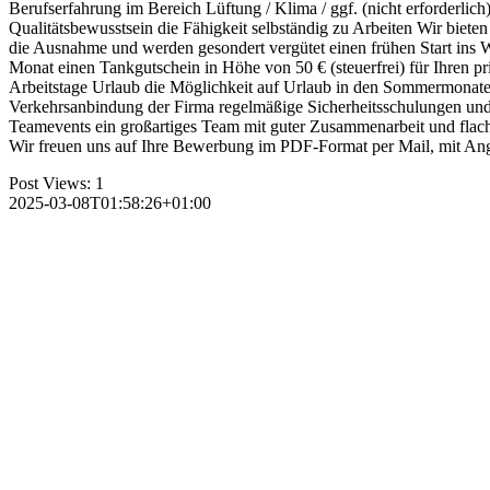
Berufserfahrung im Bereich Lüftung / Klima / ggf. (nicht erforderlic
Qualitätsbewusstsein die Fähigkeit selbständig zu Arbeiten Wir bieten
die Ausnahme und werden gesondert vergütet einen frühen Start ins W
Monat einen Tankgutschein in Höhe von 50 € (steuerfrei) für Ihre
Arbeitstage Urlaub die Möglichkeit auf Urlaub in den Sommermonate
Verkehrsanbindung der Firma regelmäßige Sicherheitsschulungen und
Teamevents ein großartiges Team mit guter Zusammenarbeit und flac
Wir freuen uns auf Ihre Bewerbung im PDF-Format per Mail, mit Ang
Post Views:
1
2025-03-08T01:58:26+01:00
Wir s
ntakt:
beiterstellen.de
one:
07252 / 927 93 61
ail:
anzeigen@arbeiterstellen.de
Datenschutz
Impressum
AGB