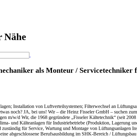
er Nähe
chaniker als Monteur / Servicetechniker 
lagen; Installation von Luftverteilsystemen; Filterwechsel an Lüftu
o etwas noch? JA, bei uns! Wir – die Heinz Fisseler GmbH – suchen z
en m/w/d Wir, die 1968 gegründete „Fisseler Kältetechnik“ (seit 2008 
lima- und Kälteanlagen für Industriebetriebe (Produktion, Lagerung 
d zuständig für Service, Wartung und Montage von Lüftungsanlagen Ins
eine abgeschlossene Berufsausbildung im SHK-Bereich / Lüftungsbau /