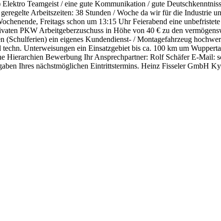
h) Elektro Teamgeist / eine gute Kommunikation / gute Deutschkenntniss
 geregelte Arbeitszeiten: 38 Stunden / Woche da wir für die Industrie u
ochenende, Freitags schon um 13:15 Uhr Feierabend eine unbefristete A
n privaten PKW Arbeitgeberzuschuss in Höhe von 40 € zu den vermöge
n (Schulferien) ein eigenes Kundendienst- / Montagefahrzeug hochwe
 techn. Unterweisungen ein Einsatzgebiet bis ca. 100 km um Wupperta
he Hierarchien Bewerbung Ihr Ansprechpartner: Rolf Schäfer E-Mail: 
aben Ihres nächstmöglichen Eintrittstermins. Heinz Fisseler GmbH Ky
ind
Business-Partner