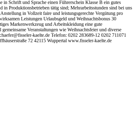
e in Schrift und Sprache einen Führerschein Klasse B ein gutes
nd in Produktionsbetrieben tätig sind; Mehrarbeitsstunden sind bei uns
nstellung in Vollzeit faire und leistungsgerechte Vergütung pro
nswirksamen Leistungen Urlaubsgeld und Weihnachtsbonus 30
rtiges Markenwerkzeug und Arbeitskleidung eine gute
l gemeinsame Veranstaltungen wie Weihnachtsfeier und diverse
schaefer@fisseler-kaelte.de Telefon: 0202 283689-12 0202 711071
ffhäuserstraße 72 42115 Wuppertal www.fisseler-kaelte.de