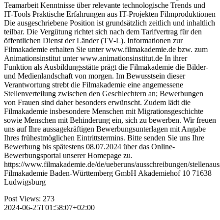
Teamarbeit Kenntnisse über relevante technologische Trends und
IT-Tools Praktische Erfahrungen aus IT-Projekten Filmproduktionen
Die ausgeschriebene Position ist grundsätzlich zeitlich und inhaltlich
teilbar. Die Vergütung richtet sich nach dem Tarifvertrag für den
öffentlichen Dienst der Länder (TV-L). Informationen zur
Filmakademie erhalten Sie unter www.filmakademie.de bzw. zum
Animationsinstitut unter www.animationsinstitut.de In ihrer
Funktion als Ausbildungsstätte prägt die Filmakademie die Bilder-
und Medienlandschaft von morgen. Im Bewusstsein dieser
Verantwortung strebt die Filmakademie eine angemessene
Stellenverteilung zwischen den Geschlechtern an; Bewerbungen
von Frauen sind daher besonders erwünscht. Zudem lädt die
Filmakademie insbesondere Menschen mit Migrationsgeschichte
sowie Menschen mit Behinderung ein, sich zu bewerben. Wir freuen
uns auf Ihre aussagekräftigen Bewerbungsunterlagen mit Angabe
Ihres frühestmöglichen Eintrittstermins. Bitte senden Sie uns Ihre
Bewerbung bis spätestens 08.07.2024 über das Online-
Bewerbungsportal unserer Homepage zu.
https://www.filmakademie.de/de/ueberuns/ausschreibungen/stellenau
Filmakademie Baden-Württemberg GmbH Akademiehof 10 71638
Ludwigsburg
Post Views:
273
2024-06-25T01:58:07+02:00