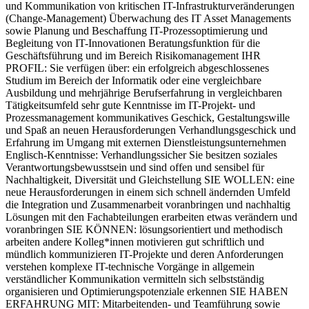
und Kommunikation von kritischen IT-Infrastrukturveränderungen
(Change-Management) Überwachung des IT Asset Managements
sowie Planung und Beschaffung IT-Prozessoptimierung und
Begleitung von IT-Innovationen Beratungsfunktion für die
Geschäftsführung und im Bereich Risikomanagement IHR
PROFIL: Sie verfügen über: ein erfolgreich abgeschlossenes
Studium im Bereich der Informatik oder eine vergleichbare
Ausbildung und mehrjährige Berufserfahrung in vergleichbaren
Tätigkeitsumfeld sehr gute Kenntnisse im IT-Projekt- und
Prozessmanagement kommunikatives Geschick, Gestaltungswille
und Spaß an neuen Herausforderungen Verhandlungsgeschick und
Erfahrung im Umgang mit externen Dienstleistungsunternehmen
Englisch-Kenntnisse: Verhandlungssicher Sie besitzen soziales
Verantwortungsbewusstsein und sind offen und sensibel für
Nachhaltigkeit, Diversität und Gleichstellung SIE WOLLEN: eine
neue Herausforderungen in einem sich schnell ändernden Umfeld
die Integration und Zusammenarbeit voranbringen und nachhaltig
Lösungen mit den Fachabteilungen erarbeiten etwas verändern und
voranbringen SIE KÖNNEN: lösungsorientiert und methodisch
arbeiten andere Kolleg*innen motivieren gut schriftlich und
mündlich kommunizieren IT-Projekte und deren Anforderungen
verstehen komplexe IT-technische Vorgänge in allgemein
verständlicher Kommunikation vermitteln sich selbstständig
organisieren und Optimierungspotenziale erkennen SIE HABEN
ERFAHRUNG MIT: Mitarbeitenden- und Teamführung sowie