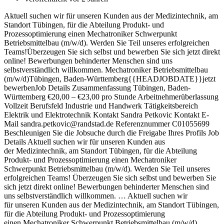
Aktuell suchen wir für unseren Kunden aus der Medizintechnik, am
Standort Tübingen, für die Abteilung Produkt- und
Prozessoptimierung einen Mechatroniker Schwerpunkt
Betriebsmittelbau (m/w/d). Werden Sie Teil unseres erfolgreichen
Teams!Überzeugen Sie sich selbst und bewerben Sie sich jetzt direkt
online! Bewerbungen behinderter Menschen sind uns
selbstverständlich willkommen. Mechatroniker Betriebsmittelbau
(m/w/d)Tübingen, Baden-Württemberg{{HEADJOBDATE}}jetzt
bewerbenJob Details Zusammenfassung Tübingen, Baden-
Württemberg €20,00 – €23,00 pro Stunde Arbeitnehmerüberlassung
Vollzeit Berufsfeld Industrie und Handwerk Tätigkeitsbereich
Elektrik und Elektrotechnik Kontakt Sandra Petkovic Kontakt E-
Mail sandra.petkovic@randstad.de Referenznummer C01055699
Beschleunigen Sie die Jobsuche durch die Freigabe Ihres Profils Job
Details Aktuell suchen wir für unseren Kunden aus
der Medizintechnik, am Standort Tübingen, für die Abteilung
Produkt- und Prozessoptimierung einen Mechatroniker
Schwerpunkt Betriebsmittelbau (m/w/d). Werden Sie Teil unseres
erfolgreichen Teams! Überzeugen Sie sich selbst und bewerben Sie
sich jetzt direkt online! Bewerbungen behinderter Menschen sind
uns selbstverständlich willkommen. … Aktuell suchen wir
für unseren Kunden aus der Medizintechnik, am Standort Tübingen,
für die Abteilung Produkt- und Prozessoptimierung
einen Mechatroniker Schwerpunkt Betriebsmittelbau (m/w/d).