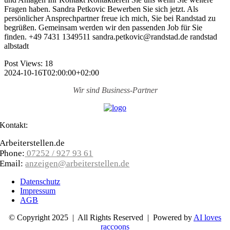
Fragen haben. Sandra Petkovic Bewerben Sie sich jetzt. Als
persönlicher Ansprechpartner freue ich mich, Sie bei Randstad zu
begrüßen. Gemeinsam werden wir den passenden Job für Sie
finden. +49 7431 1349511 sandra.petkovic@randstad.de randstad
albstadt
Post Views:
18
2024-10-16T02:00:00+02:00
Wir sind
Business-Partner
Kontakt:
Arbeiterstellen.de
Phone:
07252 / 927 93 61
Email:
anzeigen@arbeiterstellen.de
Datenschutz
Impressum
AGB
© Copyright 2025 | All Rights Reserved | Powered by
AI loves
raccoons