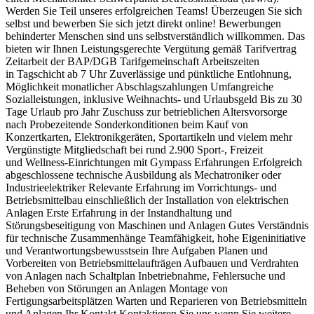
Werden Sie Teil unseres erfolgreichen Teams! Überzeugen Sie sich
selbst und bewerben Sie sich jetzt direkt online! Bewerbungen
behinderter Menschen sind uns selbstverständlich willkommen. Das
bieten wir Ihnen Leistungsgerechte Vergütung gemäß Tarifvertrag
Zeitarbeit der BAP/DGB Tarifgemeinschaft Arbeitszeiten
in Tagschicht ab 7 Uhr Zuverlässige und pünktliche Entlohnung,
Möglichkeit monatlicher Abschlagszahlungen Umfangreiche
Sozialleistungen, inklusive Weihnachts- und Urlaubsgeld Bis zu 30
Tage Urlaub pro Jahr Zuschuss zur betrieblichen Altersvorsorge
nach Probezeitende Sonderkonditionen beim Kauf von
Konzertkarten, Elektronikgeräten, Sportartikeln und vielem mehr
Vergünstigte Mitgliedschaft bei rund 2.900 Sport-, Freizeit
und Wellness-Einrichtungen mit Gympass Erfahrungen Erfolgreich
abgeschlossene technische Ausbildung als Mechatroniker oder
Industrieelektriker Relevante Erfahrung im Vorrichtungs- und
Betriebsmittelbau einschließlich der Installation von elektrischen
Anlagen Erste Erfahrung in der Instandhaltung und
Störungsbeseitigung von Maschinen und Anlagen Gutes Verständnis
für technische Zusammenhänge Teamfähigkeit, hohe Eigeninitiative
und Verantwortungsbewusstsein Ihre Aufgaben Planen und
Vorbereiten von Betriebsmittelaufträgen Aufbauen und Verdrahten
von Anlagen nach Schaltplan Inbetriebnahme, Fehlersuche und
Beheben von Störungen an Anlagen Montage von
Fertigungsarbeitsplätzen Warten und Reparieren von Betriebsmitteln
und Anlagen Ihr Kontakt Kontaktieren Sie uns wenn Sie weitere