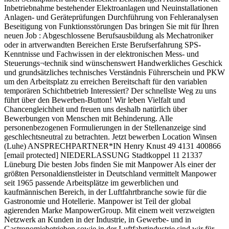
Inbetriebnahme bestehender Elektroanlagen und Neuinstallationen
Anlagen- und Geräteprüfungen Durchführung von Fehleranalysen
Beseitigung von Funktionsstörungen Das bringen Sie mit für Ihren
neuen Job : Abgeschlossene Berufsausbildung als Mechatroniker
oder in artverwandten Bereichen Erste Berufserfahrung SPS-
Kenntnisse und Fachwissen in der elektronischen Mess- und
Steuerungs¬technik sind wünschenswert Handwerkliches Geschick
und grundsätzliches technisches Verständnis Führerschein und PKW
um den Arbeitsplatz zu erreichen Bereitschaft für den variablen
temporären Schichtbetrieb Interessiert? Der schnellste Weg zu uns
führt über den Bewerben-Button! Wir leben Vielfalt und
Chancengleichheit und freuen uns deshalb natürlich über
Bewerbungen von Menschen mit Behinderung. Alle
personenbezogenen Formulierungen in der Stellenanzeige sind
geschlechtsneutral zu betrachten. Jetzt bewerben Location Winsen
(Luhe) ANSPRECHPARTNER*IN Henry Knust 49 4131 400866
[email protected] NIEDERLASSUNG Stadtkoppel 11 21337
Lüneburg Die besten Jobs finden Sie mit Manpower Als einer der
größten Personal­dienst­leister in Deutschland vermittelt Manpower
seit 1965 passende Arbeits­plätze im gewerblichen und
kaufmännischen Bereich, in der Luftfahrt­branche sowie für die
Gastronomie und Hotellerie. Manpower ist Teil der global
agierenden Marke ManpowerGroup. Mit einem weit verzweigten
Netzwerk an Kunden in der Industrie, in Gewerbe- und in
Gastronomie­betrieben sowie in der Luftfahrt­industrie sind wir für