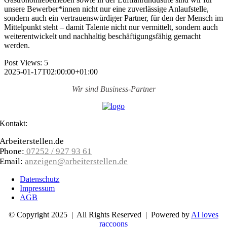
unsere Bewerber­*innen nicht nur eine zuverlässige Anlauf­stelle,
sondern auch ein vertrauens­würdiger Partner, für den der Mensch im
Mittelpunkt steht – damit Talente nicht nur vermittelt, sondern auch
weiter­entwickelt und nachhaltig beschäftigungs­fähig gemacht
werden.
Post Views:
5
2025-01-17T02:00:00+01:00
Wir sind
Business-Partner
Kontakt:
Arbeiterstellen.de
Phone:
07252 / 927 93 61
Email:
anzeigen@arbeiterstellen.de
Datenschutz
Impressum
AGB
© Copyright 2025 | All Rights Reserved | Powered by
AI loves
raccoons