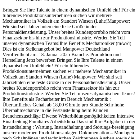
Bringen Sie Ihre Talente in einem dynamischen Umfeld ein! Für ein
führendes Produktionsunternehmen suchen wir mehrere
Mechatroniker in Vollzeit am Standort Winsen (Luhe)Manpower:
Wir sind seit Jahrzehnten eine feste Größe in der
Personaldienstleistung. Unser breites Kundenportfolio reicht vom
Finanzsektor bis hin zur Produktionsindustrie. Werden Sie Teil
unseres dynamischen Teams!Ihre Benefits Mechatroniker (m/w/d)
Dies ist ein Stellenangebot bei Manpower Deutschland
Veröffentlicht am: 18. Januar 2025 Branche: Produktion und
Herstellung Jetzt bewerben Bringen Sie Ihre Talente in einem
dynamischen Umfeld ein! Für ein führendes
Produktionsunternehmen suchen wir mehrere Mechatroniker in
Vollzeit am Standort Winsen (Luhe) Manpower: Wir sind seit
Jahrzehnten eine feste Größe in der Personaldienstleistung. Unser
breites Kundenportfolio reicht vom Finanzsektor bis hin zur
Produktionsindustrie. Werden Sie Teil unseres dynamischen Teams!
Ihre Benefits als Facharbeiter im Bereich Mechatronik :
Übertarifliches Gehalt ab 18,00 € brutto pro Stunde Sehr hohe
Übernahmechance in die Festanstellung beim Kunden
Branchenzuschläge Diverse Weiterbildungsmöglichkeiten Intensive
Einarbeitung Familiäres Arbeitsklima Das sind Ihre Aufgaben in der
Instandhaltung : Wartung, Instandhaltung und Störungs-beseitigung
unserer modernen Produktionsanlagen Dokumentation – Montagen
nach Schaltplänen und technischen Zeichnungen Ausbau sowie die