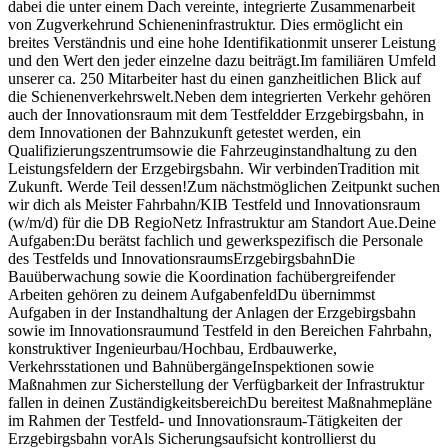
dabei die unter einem Dach vereinte, integrierte Zusammenarbeit
von Zugverkehrund Schieneninfrastruktur. Dies ermöglicht ein
breites Verständnis und eine hohe Identifikationmit unserer Leistung
und den Wert den jeder einzelne dazu beiträgt.Im familiären Umfeld
unserer ca. 250 Mitarbeiter hast du einen ganzheitlichen Blick auf
die Schienenverkehrswelt.Neben dem integrierten Verkehr gehören
auch der Innovationsraum mit dem Testfeldder Erzgebirgsbahn, in
dem Innovationen der Bahnzukunft getestet werden, ein
Qualifizierungszentrumsowie die Fahrzeuginstandhaltung zu den
Leistungsfeldern der Erzgebirgsbahn. Wir verbindenTradition mit
Zukunft. Werde Teil dessen!Zum nächstmöglichen Zeitpunkt suchen
wir dich als Meister Fahrbahn/KIB Testfeld und Innovationsraum
(w/m/d) für die DB RegioNetz Infrastruktur am Standort Aue.Deine
Aufgaben:Du berätst fachlich und gewerkspezifisch die Personale
des Testfelds und InnovationsraumsErzgebirgsbahnDie
Bauüberwachung sowie die Koordination fachübergreifender
Arbeiten gehören zu deinem AufgabenfeldDu übernimmst
Aufgaben in der Instandhaltung der Anlagen der Erzgebirgsbahn
sowie im Innovationsraumund Testfeld in den Bereichen Fahrbahn,
konstruktiver Ingenieurbau/Hochbau, Erdbauwerke,
Verkehrsstationen und BahnübergängeInspektionen sowie
Maßnahmen zur Sicherstellung der Verfügbarkeit der Infrastruktur
fallen in deinen ZuständigkeitsbereichDu bereitest Maßnahmepläne
im Rahmen der Testfeld- und Innovationsraum-Tätigkeiten der
Erzgebirgsbahn vorAls Sicherungsaufsicht kontrollierst du