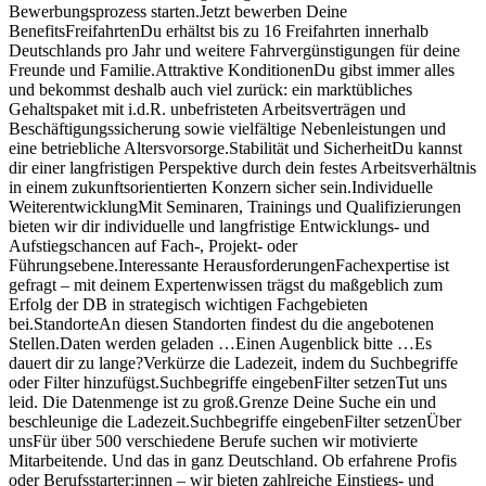
Bewerbungsprozess starten.Jetzt bewerben Deine
BenefitsFreifahrtenDu erhältst bis zu 16 Freifahrten innerhalb
Deutschlands pro Jahr und weitere Fahrvergünstigungen für deine
Freunde und Familie.Attraktive KonditionenDu gibst immer alles
und bekommst deshalb auch viel zurück: ein marktübliches
Gehaltspaket mit i.d.R. unbefristeten Arbeitsverträgen und
Beschäftigungssicherung sowie vielfältige Nebenleistungen und
eine betriebliche Altersvorsorge.Stabilität und SicherheitDu kannst
dir einer langfristigen Perspektive durch dein festes Arbeitsverhältnis
in einem zukunftsorientierten Konzern sicher sein.Individuelle
WeiterentwicklungMit Seminaren, Trainings und Qualifizierungen
bieten wir dir individuelle und langfristige Entwicklungs- und
Aufstiegschancen auf Fach-, Projekt- oder
Führungsebene.Interessante HerausforderungenFachexpertise ist
gefragt – mit deinem Expertenwissen trägst du maßgeblich zum
Erfolg der DB in strategisch wichtigen Fachgebieten
bei.StandorteAn diesen Standorten findest du die angebotenen
Stellen.Daten werden geladen …Einen Augenblick bitte …Es
dauert dir zu lange?Verkürze die Ladezeit, indem du Suchbegriffe
oder Filter hinzufügst.Suchbegriffe eingebenFilter setzenTut uns
leid. Die Datenmenge ist zu groß.Grenze Deine Suche ein und
beschleunige die Ladezeit.Suchbegriffe eingebenFilter setzenÜber
unsFür über 500 verschiedene Berufe suchen wir motivierte
Mitarbeitende. Und das in ganz Deutschland. Ob erfahrene Profis
oder Berufsstarter:innen – wir bieten zahlreiche Einstiegs- und