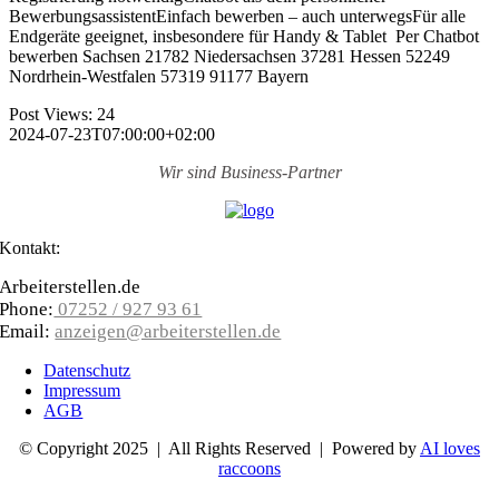
BewerbungsassistentEinfach bewerben – auch unterwegsFür alle
Endgeräte geeignet, insbesondere für Handy & Tablet Per Chatbot
bewerben Sachsen 21782 Niedersachsen 37281 Hessen 52249
Nordrhein-Westfalen 57319 91177 Bayern
Post Views:
24
2024-07-23T07:00:00+02:00
Wir sind
Business-Partner
Kontakt:
Arbeiterstellen.de
Phone:
07252 / 927 93 61
Email:
anzeigen@arbeiterstellen.de
Datenschutz
Impressum
AGB
© Copyright 2025 | All Rights Reserved | Powered by
AI loves
raccoons