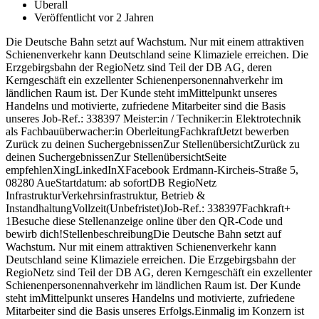
Überall
Veröffentlicht vor 2 Jahren
Die Deutsche Bahn setzt auf Wachstum. Nur mit einem attraktiven
Schienenverkehr kann Deutschland seine Klimaziele erreichen. Die
Erzgebirgsbahn der RegioNetz sind Teil der DB AG, deren
Kerngeschäft ein exzellenter Schienenpersonennahverkehr im
ländlichen Raum ist. Der Kunde steht imMittelpunkt unseres
Handelns und motivierte, zufriedene Mitarbeiter sind die Basis
unseres Job-Ref.: 338397 Meister:in / Techniker:in Elektrotechnik
als Fachbauüberwacher:in OberleitungFachkraftJetzt bewerben
Zurück zu deinen SuchergebnissenZur StellenübersichtZurück zu
deinen SuchergebnissenZur StellenübersichtSeite
empfehlenXingLinkedInXFacebook Erdmann-Kircheis-Straße 5,
08280 AueStartdatum: ab sofortDB RegioNetz
InfrastrukturVerkehrsinfrastruktur, Betrieb &
InstandhaltungVollzeit(Unbefristet)Job-Ref.: 338397Fachkraft+
1Besuche diese Stellenanzeige online über den QR-Code und
bewirb dich!StellenbeschreibungDie Deutsche Bahn setzt auf
Wachstum. Nur mit einem attraktiven Schienenverkehr kann
Deutschland seine Klimaziele erreichen. Die Erzgebirgsbahn der
RegioNetz sind Teil der DB AG, deren Kerngeschäft ein exzellenter
Schienenpersonennahverkehr im ländlichen Raum ist. Der Kunde
steht imMittelpunkt unseres Handelns und motivierte, zufriedene
Mitarbeiter sind die Basis unseres Erfolgs.Einmalig im Konzern ist