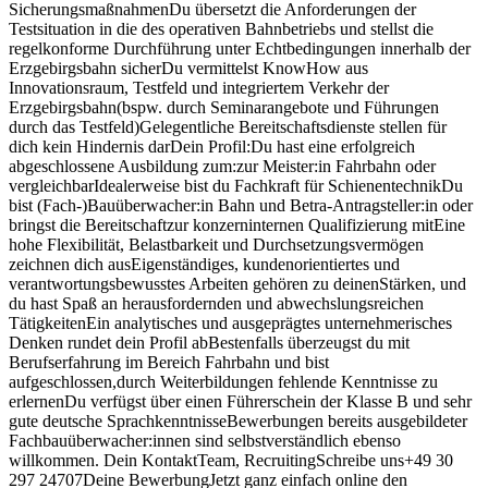
SicherungsmaßnahmenDu übersetzt die Anforderungen der
Testsituation in die des operativen Bahnbetriebs und stellst die
regelkonforme Durchführung unter Echtbedingungen innerhalb der
Erzgebirgsbahn sicherDu vermittelst KnowHow aus
Innovationsraum, Testfeld und integriertem Verkehr der
Erzgebirgsbahn(bspw. durch Seminarangebote und Führungen
durch das Testfeld)Gelegentliche Bereitschaftsdienste stellen für
dich kein Hindernis darDein Profil:Du hast eine erfolgreich
abgeschlossene Ausbildung zum:zur Meister:in Fahrbahn oder
vergleichbarIdealerweise bist du Fachkraft für SchienentechnikDu
bist (Fach-)Bauüberwacher:in Bahn und Betra-Antragsteller:in oder
bringst die Bereitschaftzur konzerninternen Qualifizierung mitEine
hohe Flexibilität, Belastbarkeit und Durchsetzungsvermögen
zeichnen dich ausEigenständiges, kundenorientiertes und
verantwortungsbewusstes Arbeiten gehören zu deinenStärken, und
du hast Spaß an herausfordernden und abwechslungsreichen
TätigkeitenEin analytisches und ausgeprägtes unternehmerisches
Denken rundet dein Profil abBestenfalls überzeugst du mit
Berufserfahrung im Bereich Fahrbahn und bist
aufgeschlossen,durch Weiterbildungen fehlende Kenntnisse zu
erlernenDu verfügst über einen Führerschein der Klasse B und sehr
gute deutsche SprachkenntnisseBewerbungen bereits ausgebildeter
Fachbauüberwacher:innen sind selbstverständlich ebenso
willkommen. Dein KontaktTeam, RecruitingSchreibe uns+49 30
297 24707Deine BewerbungJetzt ganz einfach online den