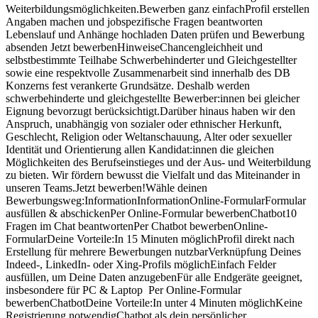
Weiterbildungsmöglichkeiten.Bewerben ganz einfachProfil erstellen
Angaben machen und jobspezifische Fragen beantworten
Lebenslauf und Anhänge hochladen Daten prüfen und Bewerbung
absenden Jetzt bewerbenHinweiseChancengleichheit und
selbstbestimmte Teilhabe Schwerbehinderter und Gleichgestellter
sowie eine respektvolle Zusammenarbeit sind innerhalb des DB
Konzerns fest verankerte Grundsätze. Deshalb werden
schwerbehinderte und gleichgestellte Bewerber:innen bei gleicher
Eignung bevorzugt berücksichtigt.Darüber hinaus haben wir den
Anspruch, unabhängig von sozialer oder ethnischer Herkunft,
Geschlecht, Religion oder Weltanschauung, Alter oder sexueller
Identität und Orientierung allen Kandidat:innen die gleichen
Möglichkeiten des Berufseinstieges und der Aus- und Weiterbildung
zu bieten. Wir fördern bewusst die Vielfalt und das Miteinander in
unseren Teams.Jetzt bewerben!Wähle deinen
Bewerbungsweg:InformationInformationOnline-FormularFormular
ausfüllen & abschickenPer Online-Formular bewerbenChatbot10
Fragen im Chat beantwortenPer Chatbot bewerbenOnline-
FormularDeine Vorteile:In 15 Minuten möglichProfil direkt nach
Erstellung für mehrere Bewerbungen nutzbarVerknüpfung Deines
Indeed-, LinkedIn- oder Xing-Profils möglichEinfach Felder
ausfüllen, um Deine Daten anzugebenFür alle Endgeräte geeignet,
insbesondere für PC & Laptop Per Online-Formular
bewerbenChatbotDeine Vorteile:In unter 4 Minuten möglichKeine
Registrierung notwendigChatbot als dein persönlicher