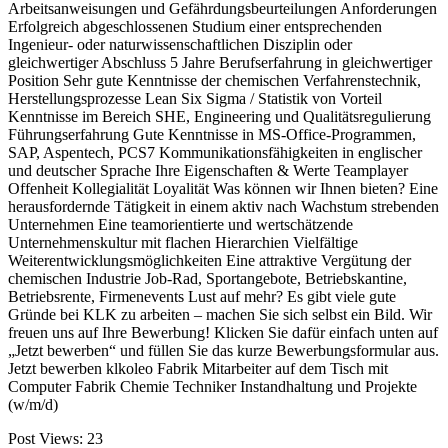
Arbeitsanweisungen und Gefährdungsbeurteilungen Anforderungen
Erfolgreich abgeschlossenen Studium einer entsprechenden
Ingenieur- oder naturwissenschaftlichen Disziplin oder
gleichwertiger Abschluss 5 Jahre Berufserfahrung in gleichwertiger
Position Sehr gute Kenntnisse der chemischen Verfahrenstechnik,
Herstellungsprozesse Lean Six Sigma / Statistik von Vorteil
Kenntnisse im Bereich SHE, Engineering und Qualitätsregulierung
Führungserfahrung Gute Kenntnisse in MS-Office-Programmen,
SAP, Aspentech, PCS7 Kommunikationsfähigkeiten in englischer
und deutscher Sprache Ihre Eigenschaften & Werte Teamplayer
Offenheit Kollegialität Loyalität Was können wir Ihnen bieten? Eine
herausfordernde Tätigkeit in einem aktiv nach Wachstum strebenden
Unternehmen Eine teamorientierte und wertschätzende
Unternehmenskultur mit flachen Hierarchien Vielfältige
Weiterentwicklungsmöglichkeiten Eine attraktive Vergütung der
chemischen Industrie Job-Rad, Sportangebote, Betriebskantine,
Betriebsrente, Firmenevents Lust auf mehr? Es gibt viele gute
Gründe bei KLK zu arbeiten – machen Sie sich selbst ein Bild. Wir
freuen uns auf Ihre Bewerbung! Klicken Sie dafür einfach unten auf
„Jetzt bewerben“ und füllen Sie das kurze Bewerbungsformular aus.
Jetzt bewerben klkoleo Fabrik Mitarbeiter auf dem Tisch mit
Computer Fabrik Chemie Techniker Instandhaltung und Projekte
(w/m/d)
Post Views:
23