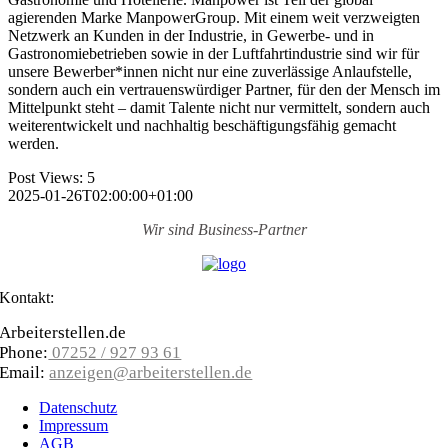
agierenden Marke ManpowerGroup. Mit einem weit verzweigten
Netzwerk an Kunden in der Industrie, in Gewerbe- und in
Gastronomie­betrieben sowie in der Luftfahrt­industrie sind wir für
unsere Bewerber­*innen nicht nur eine zuverlässige Anlauf­stelle,
sondern auch ein vertrauens­würdiger Partner, für den der Mensch im
Mittelpunkt steht – damit Talente nicht nur vermittelt, sondern auch
weiter­entwickelt und nachhaltig beschäftigungs­fähig gemacht
werden.
Post Views:
5
2025-01-26T02:00:00+01:00
Wir sind
Business-Partner
Kontakt:
Arbeiterstellen.de
Phone:
07252 / 927 93 61
Email:
anzeigen@arbeiterstellen.de
Datenschutz
Impressum
AGB