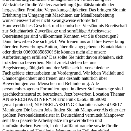
Werkstücke für die Weiterverarbeitung Qualitätskontrolle der
hergestellten Produkte Verpackungstätigkeiten Das bringen Sie mit:
Erfahrung im Umgang mit Maschinen zur Metallbearbeitung
wünschenswert aber nicht zwangsweise erforderlich
Handwerkliches Geschick und technisches Verständnis Bereitschaft
zur Schichtarbeit Zuverlässige und sorgfältige Arbeitsweise
Quereinsteiger sind willkommen Konnten wir Sie überzeugen?
Dann bewerben Sie sich jetzt! Wir freuen uns auf Ihre Bewerbung
über den Bewerbungs-Button, über die angegebenen Kontaktdaten
oder direkt 036938858690! Sie können nicht alle unsere
Anforderungen erfüllen? Das sollte Sie nicht davon abhalten, sich
trotzdem zu bewerben. Nicht zuletzt stehen bei uns
Begeisterungsfähigkeit und der Wille sich in verschiedene
Fachgebiete einzuarbeiten im Vordergrund. Wir leben Vielfalt und
Chancengleichheit und freuen uns deshalb natürlich über
Bewerbungen von Menschen mit Behinderung. Alle
personenbezogenen Formulierungen in dieser Stellenanzeige sind
geschlechtsneutral zu betrachten. Jetzt bewerben Location Themar
ANSPRECHPARTNER*IN Eric Funk 03693 8858690
[email protected] NIEDERLASSUNG Charlottenstraße 4 98617
Meiningen Die besten Jobs finden Sie mit Manpower Als einer der
größten Personal­dienst­leister in Deutschland vermittelt Manpower
seit 1965 passende Arbeits­plätze im gewerblichen und
kaufmännischen Bereich, in der Luftfahrt­branche sowie für die
Gastronomie und Hotellerie. Manpower ist Teil der global