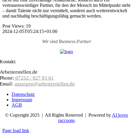
vertrauens­würdiger Partner, für den der Mensch im Mittelpunkt steht
– damit Talente nicht nur vermittelt, sondern auch weiter­entwickelt
und nachhaltig beschäftigungs­fähig gemacht werden.
Post Views:
19
2024-12-05T05:24:15+01:00
Wir sind
Business-Partner
Kontakt:
Arbeiterstellen.de
Phone:
07252 / 927 93 61
Email:
anzeigen@arbeiterstellen.de
Datenschutz
Impressum
AGB
© Copyright 2025 | All Rights Reserved | Powered by
AI loves
raccoons
Page load link