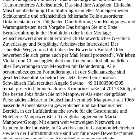
Teamorientiertes Arbeitsumfeld Das sind Ihre Aufgaben: Einfache
Maschinenbedienung Durchführung manueller Montagearbeiten
Sichtkontrolle und offensichtlich fehlerhafte Teile aussortieren
Dokumentation der Tätigkeiten Durchführung von Reinigungs- und
Wartungsarbeiten nach Vorgabe Das bringen Sie mit: Erste
Berufserfahrung in der Produktion oder in der Montage
wünschenswert aber nicht erforderlich Handwerkliches Geschick
Zuverlässige und Sorgfältige Arbeitsweise Interessiert? Der
schnellste Weg zu uns führt über den Bewerben-Button! Oder
bewerben Sie sich gerne auch per Mail [email protected] . Wir leben
Vielfalt und Chancengleichheit und freuen uns deshalb natürlich
über Bewerbungen von Menschen mit Behinderung. Alle
personenbezogenen Formulierungen in der Stellenanzeige sind
geschlechtsneutral zu betrachten. Jetzt bewerben Location
Schwäbisch Hall recruiter Angelo Savino +49 016095904395
[email protected] branch-address Kronprinzstraße 24 70173 Stuttgart
Die besten Jobs finden Sie mit Manpower Als einer der größten
Personal­dienst­leister in Deutschland vermittelt Manpower seit 1965
passende Arbeits­plätze im gewerblichen und kaufmännischen
Bereich, in der Luftfahrt­branche sowie für die Gastronomie und
Hotellerie. Manpower ist Teil der global agierenden Marke
ManpowerGroup. Mit einem weit verzweigten Netzwerk an
Kunden in der Industrie, in Gewerbe- und in Gastronomie­betrieben
sowie in der Luftfahrt­industrie sind wir für unsere Bewerber­*innen
nicht nur eine zuverlässige Anlauf­stelle, sondern auch ein