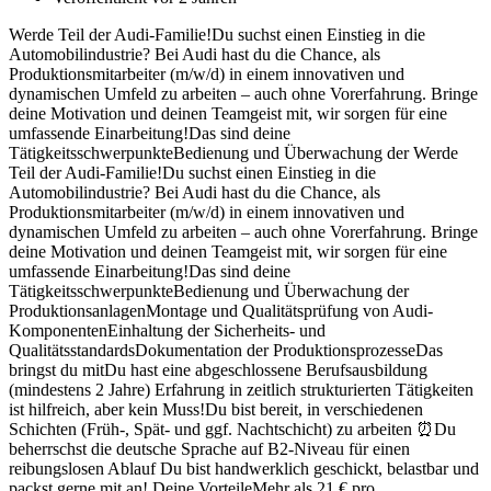
Werde Teil der Audi-Familie!Du suchst einen Einstieg in die
Automobilindustrie? Bei Audi hast du die Chance, als
Produktionsmitarbeiter (m/w/d) in einem innovativen und
dynamischen Umfeld zu arbeiten – auch ohne Vorerfahrung. Bringe
deine Motivation und deinen Teamgeist mit, wir sorgen für eine
umfassende Einarbeitung!Das sind deine
TätigkeitsschwerpunkteBedienung und Überwachung der Werde
Teil der Audi-Familie!Du suchst einen Einstieg in die
Automobilindustrie? Bei Audi hast du die Chance, als
Produktionsmitarbeiter (m/w/d) in einem innovativen und
dynamischen Umfeld zu arbeiten – auch ohne Vorerfahrung. Bringe
deine Motivation und deinen Teamgeist mit, wir sorgen für eine
umfassende Einarbeitung!Das sind deine
TätigkeitsschwerpunkteBedienung und Überwachung der
ProduktionsanlagenMontage und Qualitätsprüfung von Audi-
KomponentenEinhaltung der Sicherheits- und
QualitätsstandardsDokumentation der ProduktionsprozesseDas
bringst du mitDu hast eine abgeschlossene Berufsausbildung
(mindestens 2 Jahre) Erfahrung in zeitlich strukturierten Tätigkeiten
ist hilfreich, aber kein Muss!Du bist bereit, in verschiedenen
Schichten (Früh-, Spät- und ggf. Nachtschicht) zu arbeiten ⏰Du
beherrschst die deutsche Sprache auf B2-Niveau für einen
reibungslosen Ablauf Du bist handwerklich geschickt, belastbar und
packst gerne mit an! Deine VorteileMehr als 21 € pro