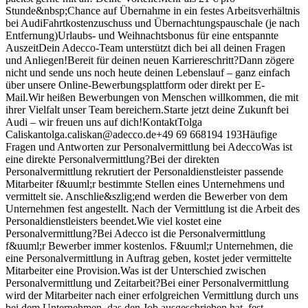
Stunde&nbsp;Chance auf Übernahme in ein festes Arbeitsverhältnis
bei AudiFahrtkostenzuschuss und Übernachtungspauschale (je nach
Entfernung)Urlaubs- und Weihnachtsbonus für eine entspannte
AuszeitDein Adecco-Team unterstützt dich bei all deinen Fragen
und Anliegen!Bereit für deinen neuen Karriereschritt?Dann zögere
nicht und sende uns noch heute deinen Lebenslauf – ganz einfach
über unsere Online-Bewerbungsplattform oder direkt per E-
Mail.Wir heißen Bewerbungen von Menschen willkommen, die mit
ihrer Vielfalt unser Team bereichern.Starte jetzt deine Zukunft bei
Audi – wir freuen uns auf dich!KontaktTolga
Caliskantolga.caliskan@adecco.de+49 69 668194 193Häufige
Fragen und Antworten zur Personalvermittlung bei AdeccoWas ist
eine direkte Personalvermittlung?Bei der direkten
Personalvermittlung rekrutiert der Personaldienstleister passende
Mitarbeiter f&uuml;r bestimmte Stellen eines Unternehmens und
vermittelt sie. Anschlie&szlig;end werden die Bewerber von dem
Unternehmen fest angestellt. Nach der Vermittlung ist die Arbeit des
Personaldienstleisters beendet.Wie viel kostet eine
Personalvermittlung?Bei Adecco ist die Personalvermittlung
f&uuml;r Bewerber immer kostenlos. F&uuml;r Unternehmen, die
eine Personalvermittlung in Auftrag geben, kostet jeder vermittelte
Mitarbeiter eine Provision.Was ist der Unterschied zwischen
Personalvermittlung und Zeitarbeit?Bei einer Personalvermittlung
wird der Mitarbeiter nach einer erfolgreichen Vermittlung durch uns
bei dem Unternehmen, das den Job ausgeschrieben hat, fest