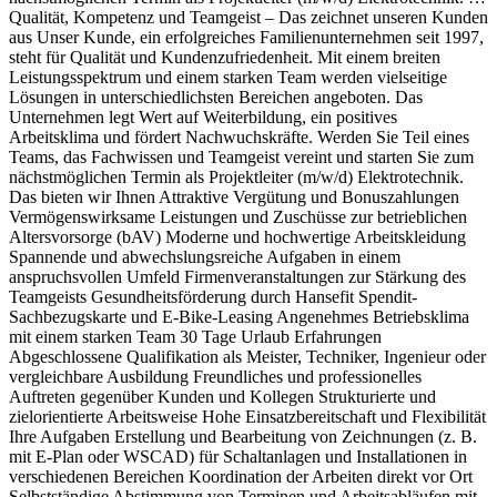
Qualität, Kompetenz und Teamgeist – Das zeichnet unseren Kunden
aus Unser Kunde, ein erfolgreiches Familienunternehmen seit 1997,
steht für Qualität und Kundenzufriedenheit. Mit einem breiten
Leistungsspektrum und einem starken Team werden vielseitige
Lösungen in unterschiedlichsten Bereichen angeboten. Das
Unternehmen legt Wert auf Weiterbildung, ein positives
Arbeitsklima und fördert Nachwuchskräfte. Werden Sie Teil eines
Teams, das Fachwissen und Teamgeist vereint und starten Sie zum
nächstmöglichen Termin als Projektleiter (m/w/d) Elektrotechnik.
Das bieten wir Ihnen Attraktive Vergütung und Bonuszahlungen
Vermögenswirksame Leistungen und Zuschüsse zur betrieblichen
Altersvorsorge (bAV) Moderne und hochwertige Arbeitskleidung
Spannende und abwechslungsreiche Aufgaben in einem
anspruchsvollen Umfeld Firmenveranstaltungen zur Stärkung des
Teamgeists Gesundheitsförderung durch Hansefit Spendit-
Sachbezugskarte und E-Bike-Leasing Angenehmes Betriebsklima
mit einem starken Team 30 Tage Urlaub Erfahrungen
Abgeschlossene Qualifikation als Meister, Techniker, Ingenieur oder
vergleichbare Ausbildung Freundliches und professionelles
Auftreten gegenüber Kunden und Kollegen Strukturierte und
zielorientierte Arbeitsweise Hohe Einsatzbereitschaft und Flexibilität
Ihre Aufgaben Erstellung und Bearbeitung von Zeichnungen (z. B.
mit E-Plan oder WSCAD) für Schaltanlagen und Installationen in
verschiedenen Bereichen Koordination der Arbeiten direkt vor Ort
Selbstständige Abstimmung von Terminen und Arbeitsabläufen mit