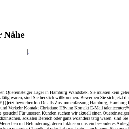
er Nähe
nen Quereinsteiger Lager in Hamburg-Wandsbek. Sie müssen kein geler
tätig waren, sind Sie herzlich willkommen. Bewerben Sie sich jetzt di
etzt bewerbenJob Details Zusammenfassung Hamburg, Hamburg €13,
er und Verkehr Kontakt Christiane Höving Kontakt E-Mail talentcent
ente gesucht! Für unseren Kunden suchen wir aktuell einen Quereinste
zinischen, sozialen Bereich oder ganz woanders tätig waren, sind Sie 
enschen mit Behinderung, deren Inklusion uns ein besonderes Anlieg
 kein gelernter Chemikant oder Laborant sein – auch wenn Sie zuvor i