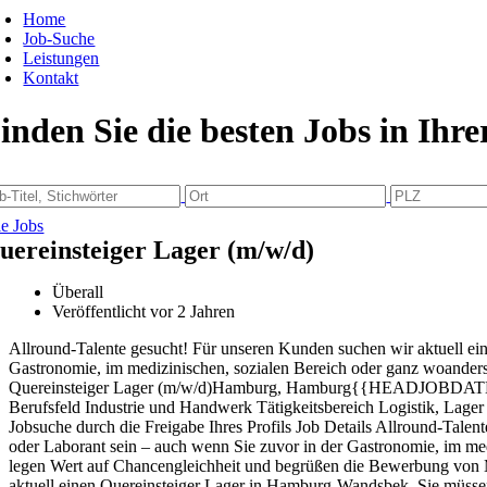
Home
Job-Suche
Leistungen
Kontakt
inden Sie die besten Jobs in Ihr
le Jobs
uereinsteiger Lager (m/w/d)
Überall
Veröffentlicht vor 2 Jahren
Allround-Talente gesucht! Für unseren Kunden suchen wir aktuell ei
Gastronomie, im medizinischen, sozialen Bereich oder ganz woanders 
Quereinsteiger Lager (m/w/d)Hamburg, Hamburg{{HEADJOBDATE}}j
Berufsfeld Industrie und Handwerk Tätigkeitsbereich Logistik, Lag
Jobsuche durch die Freigabe Ihres Profils Job Details Allround-Tal
oder Laborant sein – auch wenn Sie zuvor in der Gastronomie, im medi
legen Wert auf Chancengleichheit und begrüßen die Bewerbung von M
aktuell einen Quereinsteiger Lager in Hamburg-Wandsbek. Sie müssen