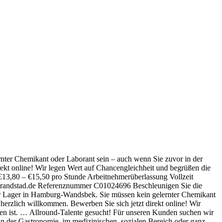
nter Chemikant oder Laborant sein – auch wenn Sie zuvor in der
rekt online! Wir legen Wert auf Chancengleichheit und begrüßen die
80 – €15,50 pro Stunde Arbeitnehmerüberlassung Vollzeit
er@randstad.de Referenznummer C01024696 Beschleunigen Sie die
iger Lager in Hamburg-Wandsbek. Sie müssen kein gelernter Chemikant
herzlich willkommen. Bewerben Sie sich jetzt direkt online! Wir
en ist. … Allround-Talente gesucht! Für unseren Kunden suchen wir
n der Gastronomie, im medizinischen, sozialen Bereich oder ganz