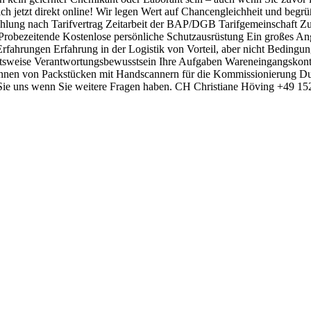
ich jetzt direkt online! Wir legen Wert auf Chancengleichheit und be
zahlung nach Tarifvertrag Zeitarbeit der BAP/DGB Tarifgemeinschaft Z
 Probezeitende Kostenlose persönliche Schutzausrüstung Ein großes A
hrungen Erfahrung in der Logistik von Vorteil, aber nicht Bedingung 
itsweise Verantwortungsbewusstsein Ihre Aufgaben Wareneingangskont
nen von Packstücken mit Handscannern für die Kommissionierung Du
Sie uns wenn Sie weitere Fragen haben. CH Christiane Höving +49 152
ind
Business-Partner