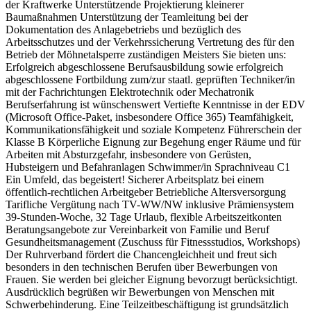
der Kraftwerke Unterstützende Projektierung kleinerer
Baumaßnahmen Unterstützung der Teamleitung bei der
Dokumentation des Anlagebetriebs und bezüglich des
Arbeitsschutzes und der Verkehrssicherung Vertretung des für den
Betrieb der Möhnetalsperre zuständigen Meisters Sie bieten uns:
Erfolgreich abgeschlossene Berufsausbildung sowie erfolgreich
abgeschlossene Fortbildung zum/zur staatl. geprüften Techniker/in
mit der Fachrichtungen Elektrotechnik oder Mechatronik
Berufserfahrung ist wünschenswert Vertiefte Kenntnisse in der EDV
(Microsoft Office-Paket, insbesondere Office 365) Teamfähigkeit,
Kommunikationsfähigkeit und soziale Kompetenz Führerschein der
Klasse B Körperliche Eignung zur Begehung enger Räume und für
Arbeiten mit Absturzgefahr, insbesondere von Gerüsten,
Hubsteigern und Befahranlagen Schwimmer/in Sprachniveau C1
Ein Umfeld, das begeistert! Sicherer Arbeitsplatz bei einem
öffentlich-rechtlichen Arbeitgeber Betriebliche Altersversorgung
Tarifliche Vergütung nach TV-WW/NW inklusive Prämiensystem
39-Stunden-Woche, 32 Tage Urlaub, flexible Arbeitszeitkonten
Beratungsangebote zur Vereinbarkeit von Familie und Beruf
Gesundheitsmanagement (Zuschuss für Fitnessstudios, Workshops)
Der Ruhrverband fördert die Chancengleichheit und freut sich
besonders in den technischen Berufen über Bewerbungen von
Frauen. Sie werden bei gleicher Eignung bevorzugt berücksichtigt.
Ausdrücklich begrüßen wir Bewerbungen von Menschen mit
Schwerbehinderung. Eine Teilzeitbeschäftigung ist grundsätzlich