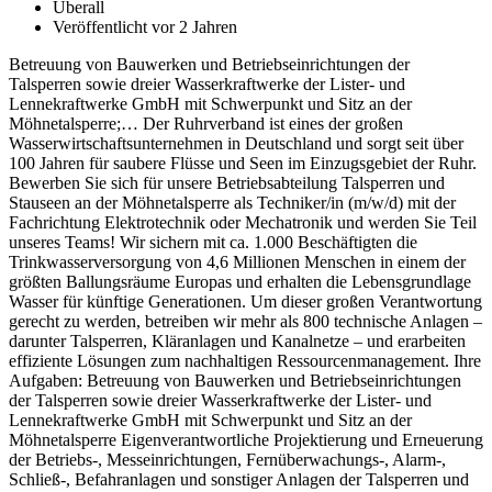
Überall
Veröffentlicht vor 2 Jahren
Betreuung von Bauwerken und Betriebseinrichtungen der
Talsperren sowie dreier Wasserkraftwerke der Lister- und
Lennekraftwerke GmbH mit Schwerpunkt und Sitz an der
Möhnetalsperre;… Der Ruhrverband ist eines der großen
Wasserwirtschaftsunternehmen in Deutschland und sorgt seit über
100 Jahren für saubere Flüsse und Seen im Einzugsgebiet der Ruhr.
Bewerben Sie sich für unsere Betriebsabteilung Talsperren und
Stauseen an der Möhnetalsperre als Techniker/in (m/w/d) mit der
Fachrichtung Elektrotechnik oder Mechatronik und werden Sie Teil
unseres Teams! Wir sichern mit ca. 1.000 Beschäftigten die
Trinkwasserversorgung von 4,6 Millionen Menschen in einem der
größten Ballungsräume Europas und erhalten die Lebensgrundlage
Wasser für künftige Generationen. Um dieser großen Verantwortung
gerecht zu werden, betreiben wir mehr als 800 technische Anlagen –
darunter Talsperren, Kläranlagen und Kanalnetze – und erarbeiten
effiziente Lösungen zum nachhaltigen Ressourcenmanagement. Ihre
Aufgaben: Betreuung von Bauwerken und Betriebseinrichtungen
der Talsperren sowie dreier Wasserkraftwerke der Lister- und
Lennekraftwerke GmbH mit Schwerpunkt und Sitz an der
Möhnetalsperre Eigenverantwortliche Projektierung und Erneuerung
der Betriebs-, Messeinrichtungen, Fernüberwachungs-, Alarm-,
Schließ-, Befahranlagen und sonstiger Anlagen der Talsperren und