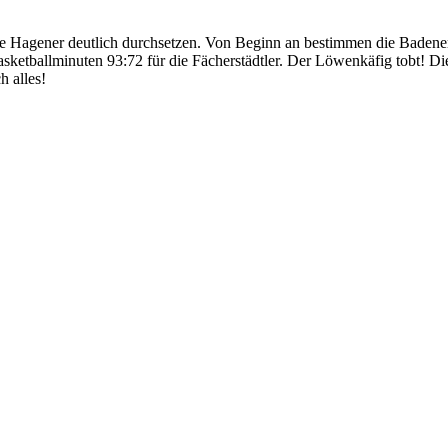
die Hagener deutlich durchsetzen. Von Beginn an bestimmen die Baden
Basketballminuten 93:72 für die Fächerstädtler. Der Löwenkäfig tobt! D
h alles!
ind
Business-Partner