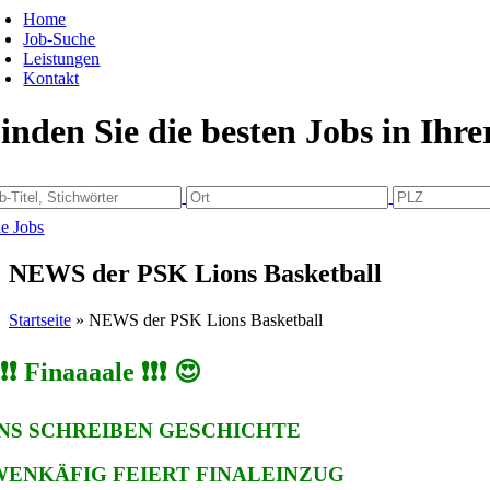
Home
Job-Suche
Leistungen
Kontakt
inden Sie die besten Jobs in Ihr
le Jobs
NEWS der PSK Lions Basketball
Startseite
»
NEWS der PSK Lions Basketball
️❗️❗ Finaaaale ❗️❗️❗️ 😍
NS SCHREIBEN GESCHICHTE
ENKÄFIG FEIERT FINALEINZUG