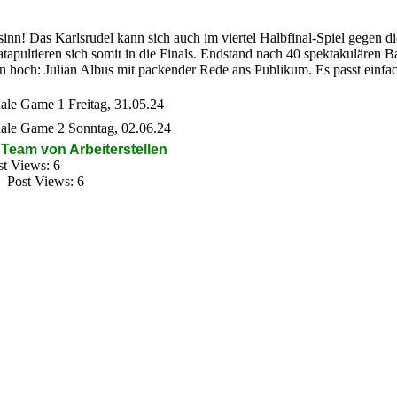
inn! Das Karlsrudel kann sich auch im viertel Halbfinal-Spiel gegen 
tapultieren sich somit in die Finals. Endstand nach 40 spektakulären 
n hoch: Julian Albus mit packender Rede ans Publikum. Es passt einfac
nale Game 1 Freitag, 31.05.24
nale Game 2 Sonntag, 02.06.24
 Tea
m
v
on Arb
eiterstellen
st Views:
6
Post Views:
6
Wir s
ntakt:
beiterstellen.de
one:
07252 / 927 93 61
ail:
anzeigen@arbeiterstellen.de
Datenschutz
Impressum